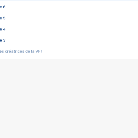
e 6
e 5
e 4
e 3
s créatrices de la VF !
e 2
e 1
e Mektoub My Love arrive enfin ! Rencontre avec Shaïn Boumedine et Sal
i : après Toni en famille
elle réalise le bouleversant Dites lui que je l'aime
ais ! Rencontre autour de Vie privée de Rebecca Zlotowski
 de Marguerite, Grave... Rencontre avec Ella Rumpf