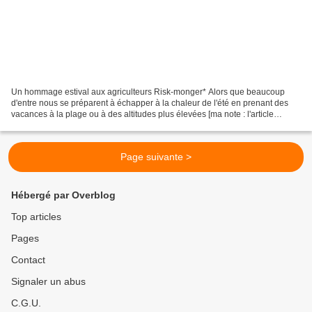
Un hommage estival aux agriculteurs Risk-monger* Alors que beaucoup
d'entre nous se préparent à échapper à la chaleur de l'été en prenant des
vacances à la plage ou à des altitudes plus élevées [ma note : l'article
original a été publié le 26 juin 2017],...
Page suivante >
Hébergé par Overblog
Top articles
Pages
Contact
Signaler un abus
C.G.U.