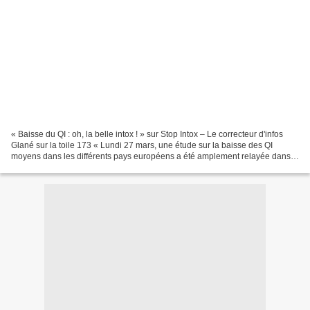
« Baisse du QI : oh, la belle intox ! » sur Stop Intox – Le correcteur d'infos
Glané sur la toile 173 « Lundi 27 mars, une étude sur la baisse des QI
moyens dans les différents pays européens a été amplement relayée dans
la presse ainsi que sur de nombreux...