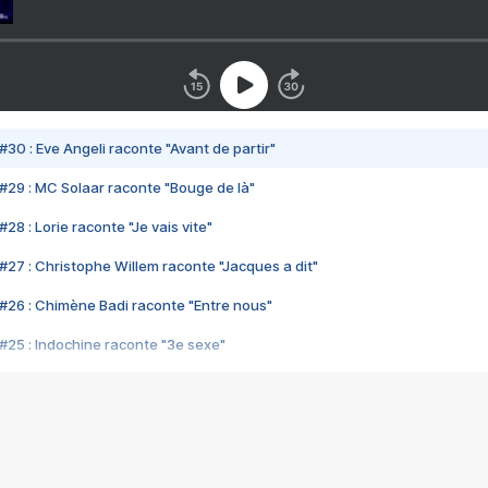
#30 : Eve Angeli raconte "Avant de partir"
#29 : MC Solaar raconte "Bouge de là"
28 : Lorie raconte "Je vais vite"
#27 : Christophe Willem raconte "Jacques a dit"
#26 : Chimène Badi raconte "Entre nous"
#25 : Indochine raconte "3e sexe"
#24 : Zaho raconte "C'est chelou"
#23 : Patrick Bruel raconte "Au café des délices"
#22 : Kyo raconte "Le chemin"