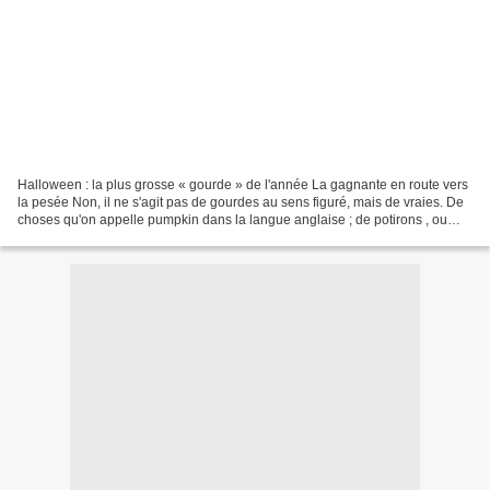
Halloween : la plus grosse « gourde » de l'année La gagnante en route vers
la pesée Non, il ne s'agit pas de gourdes au sens figuré, mais de vraies. De
choses qu'on appelle pumpkin dans la langue anglaise ; de potirons , ou
bien citrouilles . J'ai abandonné...