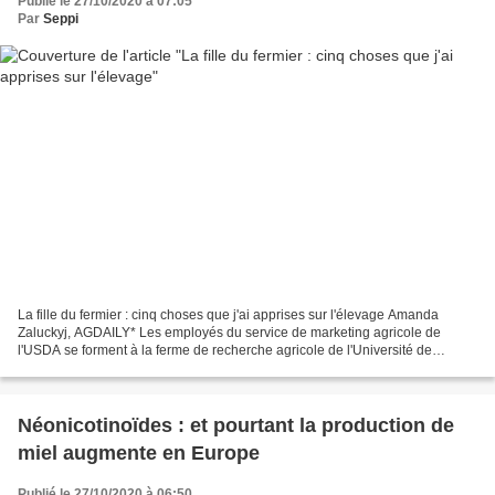
Publié le 27/10/2020 à 07:05
Par
Seppi
La fille du fermier : cinq choses que j'ai apprises sur l'élevage Amanda
Zaluckyj, AGDAILY* Les employés du service de marketing agricole de
l'USDA se forment à la ferme de recherche agricole de l'Université de
Géorgie pour acquérir des compétences en...
Néonicotinoïdes : et pourtant la production de
miel augmente en Europe
Publié le 27/10/2020 à 06:50