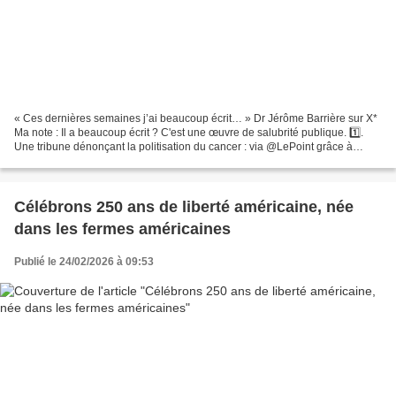
« Ces dernières semaines j’ai beaucoup écrit… » Dr Jérôme Barrière sur X*
Ma note : Il a beaucoup écrit ? C'est une œuvre de salubrité publique. 1️⃣.
Une tribune dénonçant la politisation du cancer : via @LePoint grâce à
@GeWoessner 2️⃣. une tribune sur...
Célébrons 250 ans de liberté américaine, née
dans les fermes américaines
Publié le 24/02/2026 à 09:53