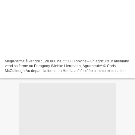
Méga-ferme à vendre : 120.000 ha, 55.000 bovins – un agriculteur allemand
vend sa ferme au Paraguay Wiebke Herrmann, Agrarheute* © Chris
McCullough Au départ, la ferme La Huella a été créée comme exploitation
d'engraissement ; ce n'est que plus tard qu'elle...