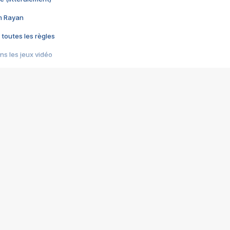
im Rayan
 toutes les règles
s les jeux vidéo
us choquant de Rockstar ? - Le scandale BULLY
e plus moche de Steam
du RÊVE tourne au CAUCHEMAR
pendant 8 heures
it… à tort
umiliés par un jeu vidéo
ire - Final Fantasy 8
ti un empire - Age of Empires
story DOFUS