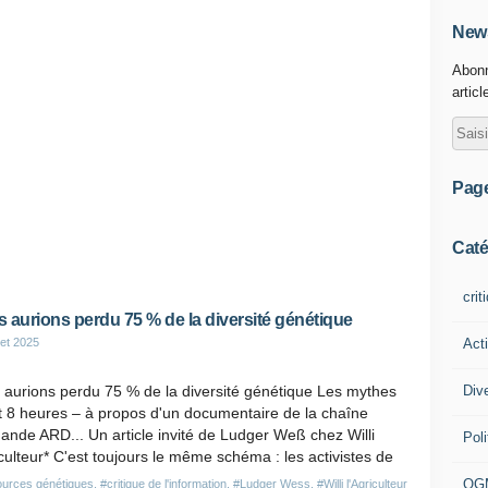
News
Abonn
articl
Pag
Caté
crit
 aurions perdu 75 % de la diversité génétique
Act
let 2025
Div
 aurions perdu 75 % de la diversité génétique Les mythes
t 8 heures – à propos d'un documentaire de la chaîne
ande ARD... Un article invité de Ludger Weß chez Willi
Poli
iculteur* C'est toujours le même schéma : les activistes de
OG
urces génétiques
,
#critique de l'information
,
#Ludger Wess
,
#Willi l'Agriculteur