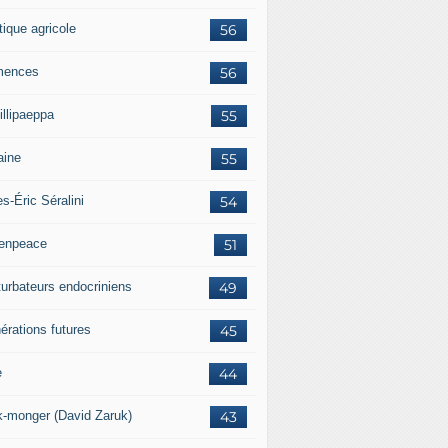
tique agricole
56
mences
56
illipaeppa
55
aine
55
es-Éric Séralini
54
enpeace
51
turbateurs endocriniens
49
érations futures
45
e
44
k-monger (David Zaruk)
43