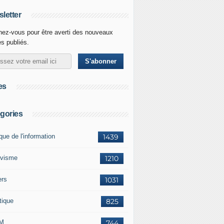
letter
ez-vous pour être averti des nouveaux
es publiés.
es
gories
ique de l'information
1439
ivisme
1210
ers
1031
tique
825
M
744