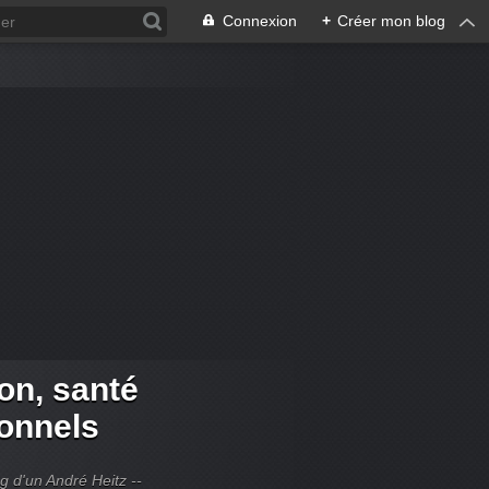
Connexion
+
Créer mon blog
ion, santé
ionnels
og d'un André Heitz --