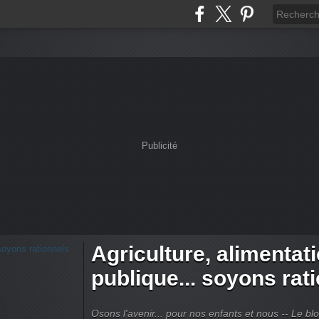
Publicité
Agriculture, alimentat
publique... soyons rat
Osons l'avenir... pour nos enfants et nous -- Le bl