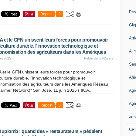
Pes
Repost
0
Gly
Arti
CA et le GFN unissent leurs forces pour promouvoir
riculture durable, l'innovation technologique et
Ali
tonomisation des agriculteurs dans les Amériques
let 2025
Publié dans
#Divers
San
A et le GFN unissent leurs forces pour promouvoir
Afr
iculture durable, l'innovation technologique et
onomisation des agriculteurs dans les Amériques Réseau
armer Network)* San José, 11 juin 2025 ( IICA...
Agr
Agri
Repost
0
amé
CR
Duplomb : quand des « restaurateurs » pédalent