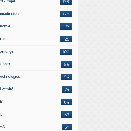
ert Amgar
129
nicotinoïdes
128
nomie
127
lles
125
k-monger
100
santo
96
technologies
94
iversité
74
té
64
RC
62
AAA
57