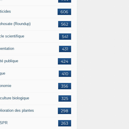
ticides
606
phosate (Roundup)
562
cle scientifique
541
mentation
431
té publique
424
ique
410
onomie
356
culture biologique
325
lioration des plantes
298
ISPR
263