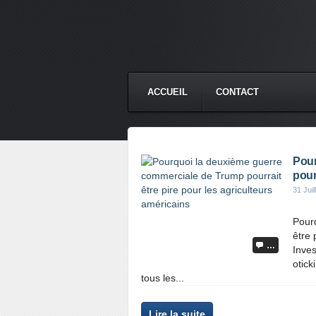
ACCUEIL
CONTACT
Pour
pour
31 Juil
Pour
être 
…
Inve
otick
tous les...
Lire la suite