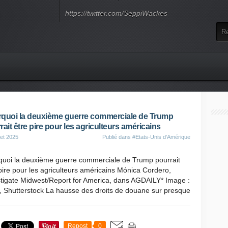
https://twitter.com/SeppiWackes
quoi la deuxième guerre commerciale de Trump
rait être pire pour les agriculteurs américains
let 2025
Publié dans
#Etats-Unis d'Amérique
quoi la deuxième guerre commerciale de Trump pourrait
pire pour les agriculteurs américains Mónica Cordero,
stigate Midwest/Report for America, dans AGDAILY* Image :
i, Shutterstock La hausse des droits de douane sur presque
Repost
0