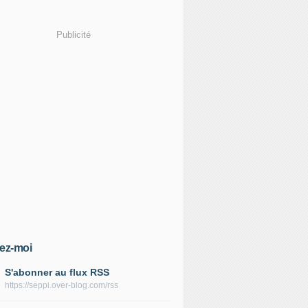
Publicité
ez-moi
S'abonner au flux RSS
https://seppi.over-blog.com/rss