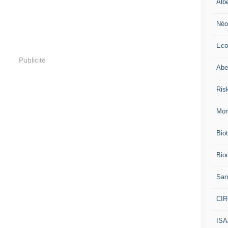
Alb
Néo
Eco
Publicité
Abei
Ris
Mon
Bio
Biod
San
CI
IS