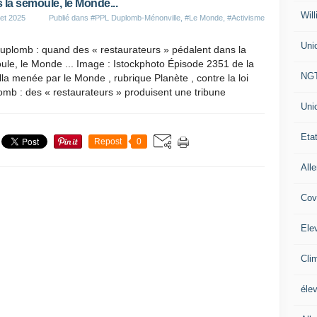
 la semoule, le Monde...
Will
let 2025
Publié dans
#PPL Duplomb-Ménonville
,
#Le Monde
,
#Activisme
Uni
uplomb : quand des « restaurateurs » pédalent dans la
le, le Monde ... Image : Istockphoto Épisode 2351 de la
NG
lla menée par le Monde , rubrique Planète , contre la loi
mb : des « restaurateurs » produisent une tribune
Uni
Eta
Repost
0
All
Cov
Ele
Cli
éle