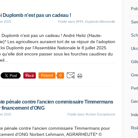
Poli
oi Duplomb n'est pas un cadeau !
Se
let 2025
Publié dans
#PPL Duplomb-Ménonville
Sch
i Duplomb n'est pas un cadeau ! André Heitz (Haute-
e)* Les agriculteurs auraient tort de se réjouir de l'adoption
 loi Duplomb par l'Assemblée Nationale le 8 juillet 2025.
Ukr
 qu'elle doit encore passer sous les fourches caudines du
il...
Gill
Gre
Repost
0
Per
Gén
nte pénale contre l'ancien commissaire Timmermans
 financement d'ONG
Ind
let 2025
Publié dans
#Union Européenne
Ris
nte pénale contre l'ancien commissaire Timmermans pour
ncement d'ONG Norbert Lehmann, AGRARHEUTE* ©