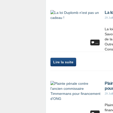
La l
29 Juil
La lo
Savoi
de la
…
Outre
Conse
Lire la suite
Plai
pour
29 Juil
Plai
fina