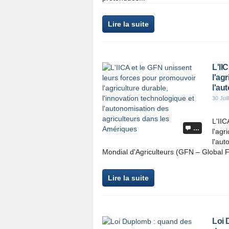
Lire la suite
L'II
l'ag
l'au
30 Juil
L'IIC
…
l'agr
l'aut
Mondial d'Agriculteurs (GFN – Global F
Lire la suite
Loi 