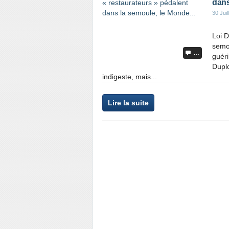
dans
30 Juil
Loi D
semou
…
guéri
Duplo
indigeste, mais...
Lire la suite