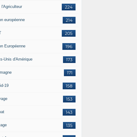
i l'Agriculteur
224
on européenne
214
T
205
on Européenne
196
ts-Unis d'Amérique
173
emagne
171
id-19
158
vage
153
mat
143
vage
135