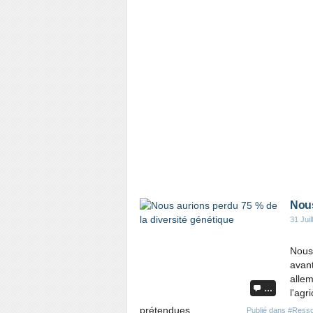
Nous
31 Juil
Nous
avan
allem
…
l'agr
prétendues...
Publié dans
#Resso