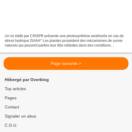
Un riz édité par CRISPR présente une photosynthèse améliorée en cas de
stress hydrique ISAAA* Les plantes possèdent des mécanismes de survie
naturels qui peuvent parfois leur être néfastes dans des conditions
météorologiques extrêmes. Les cellules végétales...
Page suivante >
Hébergé par Overblog
Top articles
Pages
Contact
Signaler un abus
C.G.U.