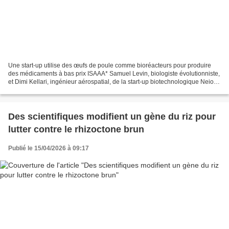
Une start-up utilise des œufs de poule comme bioréacteurs pour produire
des médicaments à bas prix ISAAA* Samuel Levin, biologiste évolutionniste,
et Dimi Kellari, ingénieur aérospatial, de la start-up biotechnologique Neion
Bio, ont présenté une nouvelle...
Des scientifiques modifient un gène du riz pour
lutter contre le rhizoctone brun
Publié le 15/04/2026 à 09:17