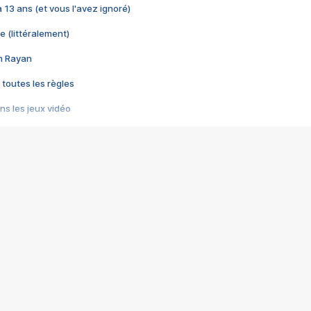
 a 13 ans (et vous l'avez ignoré)
e (littéralement)
im Rayan
 toutes les règles
s les jeux vidéo
us choquant de Rockstar ? - Le scandale BULLY
e plus moche de Steam
du RÊVE tourne au CAUCHEMAR
pendant 8 heures
it… à tort
umiliés par un jeu vidéo
ire - Final Fantasy 8
ti un empire - Age of Empires