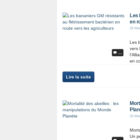
Les 
en r
28 Ma
Les b
vers 
…
l'All
en co
Lire la suite
Mort
Plan
28 Ma
Morta
Un pe