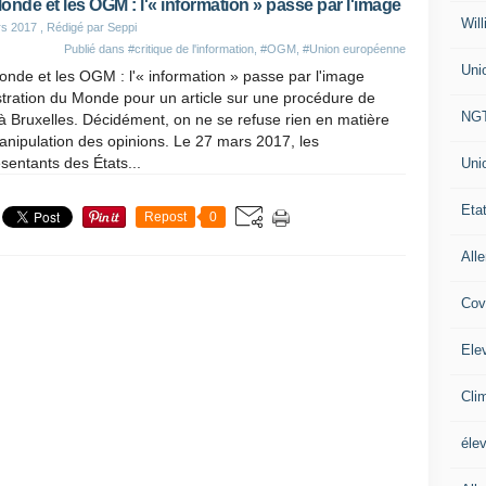
onde et les OGM : l'« information » passe par l'image
Will
rs 2017
, Rédigé par Seppi
Publié dans
#critique de l'information
,
#OGM
,
#Union européenne
Uni
nde et les OGM : l'« information » passe par l'image
ustration du Monde pour un article sur une procédure de
NG
à Bruxelles. Décidément, on ne se refuse rien en matière
nipulation des opinions. Le 27 mars 2017, les
sentants des États...
Uni
Eta
Repost
0
All
Cov
Ele
Cli
éle