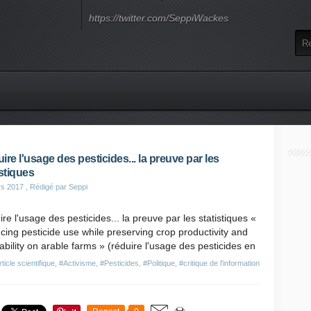
https://twitter.com/SeppiWackes
ire l'usage des pesticides... la preuve par les
istiques
rs 2017
, Rédigé par Seppi
re l'usage des pesticides... la preuve par les statistiques «
ing pesticide use while preserving crop productivity and
tability on arable farms » (réduire l'usage des pesticides en
ticle scientifique
,
#Activisme
,
#Pesticides
,
#Politique
,
#critique de l'information