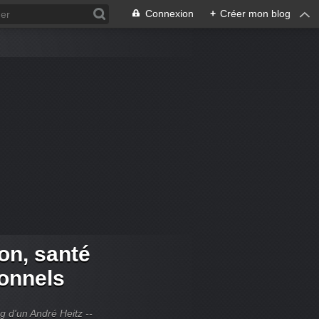
Connexion
+
Créer mon blog
ion, santé
ionnels
og d'un André Heitz --