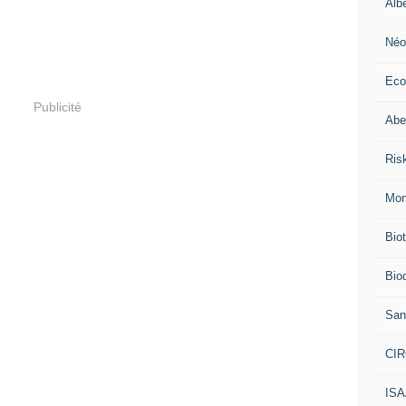
Alb
Néo
Eco
Publicité
Abei
Ris
Mon
Bio
Biod
San
CI
IS