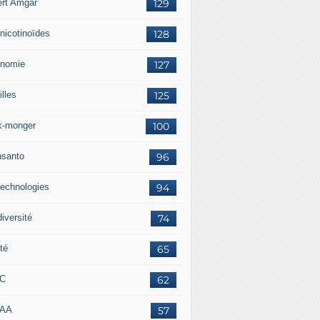
ert Amgar
129
nicotinoïdes
128
nomie
127
lles
125
k-monger
100
santo
96
technologies
94
iversité
74
té
65
RC
62
AAA
57