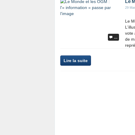
Le M
29 Ma
Le Mo
L'ill
vote 
…
de ma
repré
Lire la suite