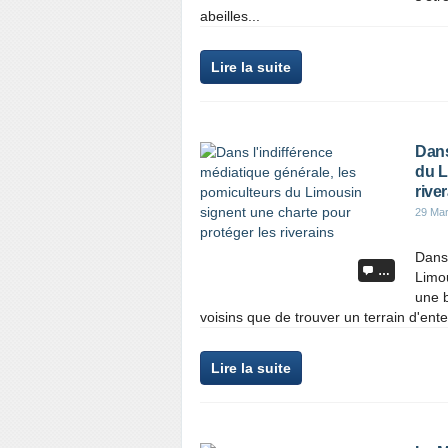
abeilles...
Lire la suite
Dans
du L
rive
29 Ma
Dans 
…
Limou
une b
voisins que de trouver un terrain d'ent
Lire la suite