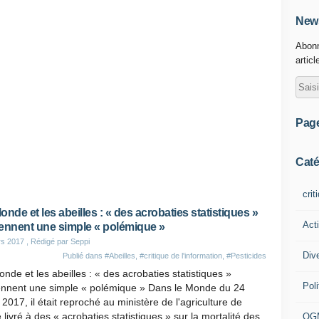
News
Abonn
articl
Pag
Caté
crit
onde et les abeilles : « des acrobaties statistiques »
Act
ennent une simple « polémique »
rs 2017
, Rédigé par Seppi
Div
Publié dans
#Abeilles
,
#critique de l'information
,
#Pesticides
nde et les abeilles : « des acrobaties statistiques »
Poli
ennent une simple « polémique » Dans le Monde du 24
2017, il était reproché au ministère de l'agriculture de
e livré à des « acrobaties statistiques » sur la mortalité des
OG