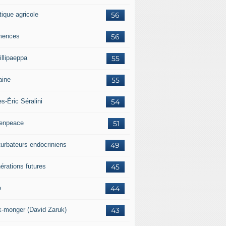
tique agricole
56
mences
56
illipaeppa
55
aine
55
es-Éric Séralini
54
enpeace
51
turbateurs endocriniens
49
érations futures
45
e
44
k-monger (David Zaruk)
43