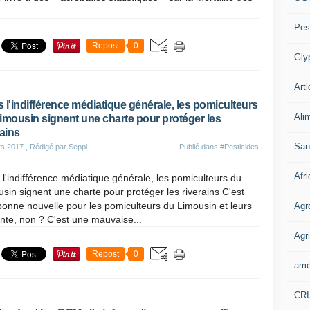
Pes
Repost
0
Gly
Arti
 l'indifférence médiatique générale, les pomiculteurs
Ali
imousin signent une charte pour protéger les
rains
San
rs 2017
, Rédigé par Seppi
Publié dans
#Pesticides
Afr
l'indifférence médiatique générale, les pomiculteurs du
sin signent une charte pour protéger les riverains C'est
onne nouvelle pour les pomiculteurs du Limousin et leurs
Agr
ente, non ? C'est une mauvaise...
Agri
Repost
0
amé
CR