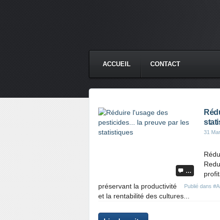
ACCUEIL
CONTACT
Rédu
stat
31 Ma
Rédui
Reduc
…
profi
préservant la productivité
Publié dans
#Ar
et la rentabilité des cultures...