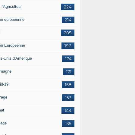
i l'Agriculteur
224
on européenne
214
T
205
on Européenne
196
ts-Unis d'Amérique
174
emagne
171
id-19
158
vage
153
mat
144
vage
135