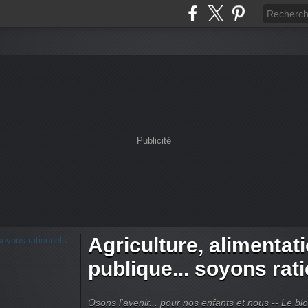
Publicité
Agriculture, alimentat
publique... soyons rat
Osons l'avenir... pour nos enfants et nous -- Le bl