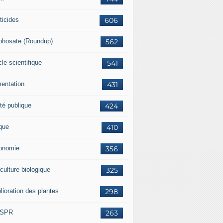
ticides
606
phosate (Roundup)
562
cle scientifique
541
mentation
431
té publique
424
ique
410
onomie
356
culture biologique
325
lioration des plantes
298
ISPR
263