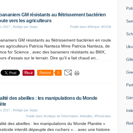
Poli
bananiers GM résistants au flétrissement bactérien
oute vers les agriculteurs
Se
rs 2017
, Rédigé par Seppi
Publié dans
#Afrique
,
#OGM
Sch
ananiers GM résistants au flétrissement bactérien en route
les agriculteurs Patricia Nanteza Mme Patricia Nanteza, de
Ukr
iance for Science , avec des bananiers résistants au BMX,
urs d'essais sur le terrain. Dire qu'il a fait chaud en...
Gill
Gre
Repost
0
Per
Gén
alité des abeilles : les manipulations du Monde
ète
Ind
rs 2017
, Rédigé par Seppi
Publié dans
#critique de l'information
,
#Abeilles
,
#Pesticides
Ris
lité des abeilles : les manipulations du Monde Planète «
sticide interdit dépeuple des ruchers »... avec une histoire