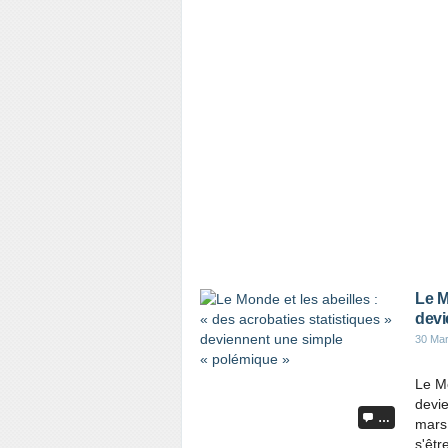
Le M
devi
30 Ma
Le Mo
devi
…
mars 
s'êtr