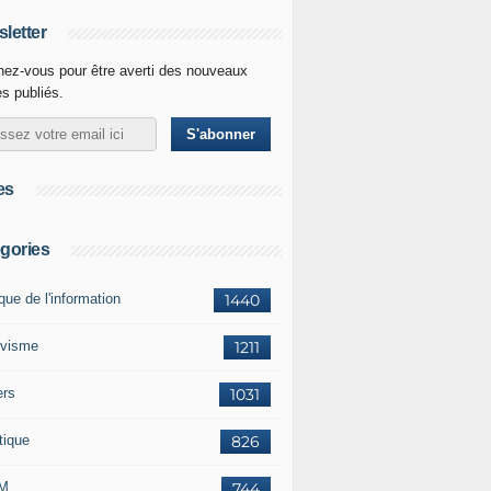
letter
ez-vous pour être averti des nouveaux
es publiés.
es
gories
ique de l'information
1440
ivisme
1211
ers
1031
tique
826
M
744