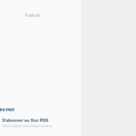
Publicité
ez-moi
S'abonner au flux RSS
https://seppi.over-blog.com/rss