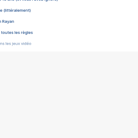
e (littéralement)
im Rayan
 toutes les règles
s les jeux vidéo
us choquant de Rockstar ? - Le scandale BULLY
e plus moche de Steam
du RÊVE tourne au CAUCHEMAR
pendant 8 heures
it… à tort
umiliés par un jeu vidéo
ire - Final Fantasy 8
ti un empire - Age of Empires