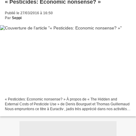
« Pesticides: Economic nonsense? »
Publié le 27/03/2016 à 16:50
Par
Seppi
« Pesticides: Economic nonsense? » À propos de « The Hidden and
External Costs of Pesticide Use » de Denis Bourguet et Thomas Guillemaud
Nous empruntons ce titre à Euractiv , jadis très apprécié dans nos activités
professionnelles et dont nous regrettons...