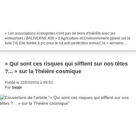
« Les associations écologistes n'ont pas de liens d'intérêts avec les
entreprises / BALIVERNE #08 » d'Agriculture et Environnement (glané sur la
toile 74) Elle tombe à pic pour le rut anti-pesticides annuel, la « semaine
sans pesticides » ou « semaine...
« Qui sont ces risques qui sifflent sur nos têtes
?... » sur la Théière cosmique
Publié le 23/03/2016 à 09:03
Par
Seppi