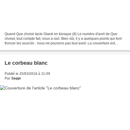
Quand Que choisir tacle Glané en kiosque (8) Le numéro d'avril de Que
choisir, tout compte fait, nous a ravi. Bien sûr, il y a quelques points qui font
froncer les sourcils : nous ne pouvons pas tout avoir. La couverture est
aguicheuse, sans être putassière...
Le corbeau blanc
Publié le 25/03/2016 à 11:09
Par
Seppi