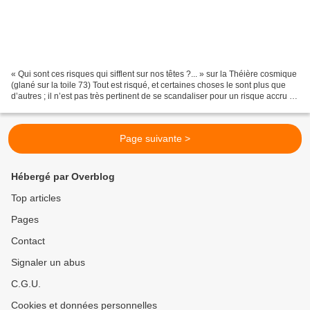
« Qui sont ces risques qui sifflent sur nos têtes ?... » sur la Théière cosmique
(glané sur la toile 73) Tout est risqué, et certaines choses le sont plus que
d’autres ; il n’est pas très pertinent de se scandaliser pour un risque accru de
1 / 1 000 000...
Page suivante >
Hébergé par Overblog
Top articles
Pages
Contact
Signaler un abus
C.G.U.
Cookies et données personnelles