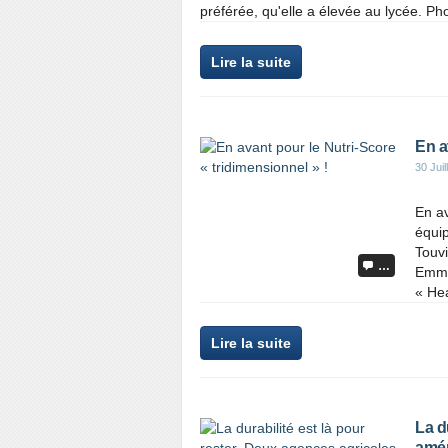
préférée, qu'elle a élevée au lycée. Ph
Lire la suite
En a
30 Juil
En av
équip
Touvi
…
Emman
« Hea
Lire la suite
La d
amér