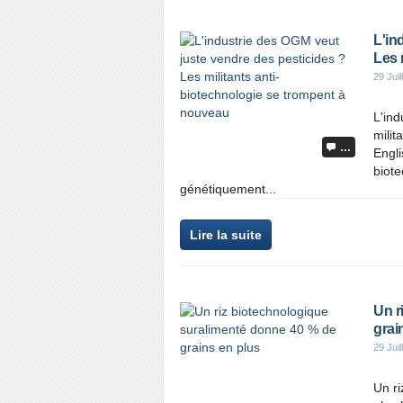
L'in
Les 
29 Juil
L'ind
mili
…
Engl
biote
génétiquement...
Lire la suite
Un r
grai
29 Juil
Un r