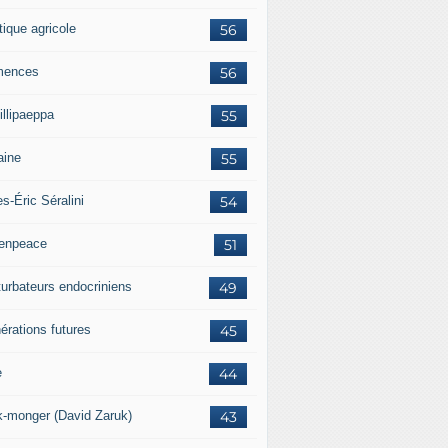
tique agricole
56
mences
56
illipaeppa
55
aine
55
es-Éric Séralini
54
enpeace
51
turbateurs endocriniens
49
érations futures
45
e
44
k-monger (David Zaruk)
43