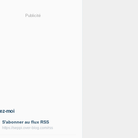
Publicité
ez-moi
S'abonner au flux RSS
https://seppi.over-blog.com/rss