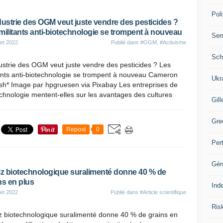
Poli
dustrie des OGM veut juste vendre des pesticides ?
militants anti-biotechnologie se trompent à nouveau
Se
let 2022
Publié dans
#OGM
,
#Activisme
Sch
ustrie des OGM veut juste vendre des pesticides ? Les
tants anti-biotechnologie se trompent à nouveau Cameron
Ukr
ish* Image par hpgruesen via Pixabay Les entreprises de
chnologie mentent-elles sur les avantages des cultures
Gill
Gre
Repost
0
Per
Gén
iz biotechnologique suralimenté donne 40 % de
ns en plus
Ind
let 2022
Publié dans
#Article scientifique
Ris
iz biotechnologique suralimenté donne 40 % de grains en