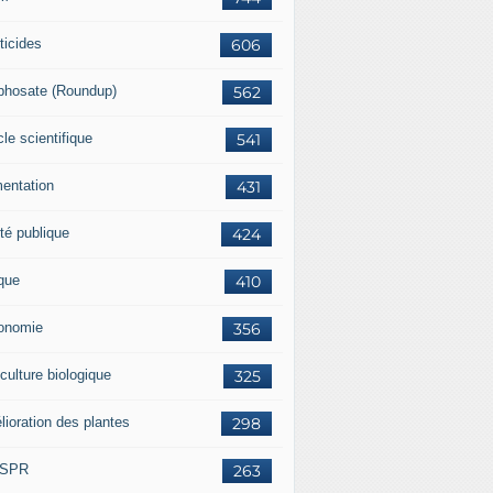
ticides
606
phosate (Roundup)
562
cle scientifique
541
mentation
431
té publique
424
ique
410
onomie
356
culture biologique
325
lioration des plantes
298
ISPR
263