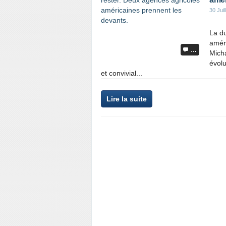
30 Juil
La du
amér
…
Micha
évolu
et convivial...
Lire la suite