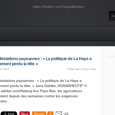
https://twitter.com/SeppiWackes
festations paysannes : « La politique de La Haye a
lement perdu la tête. »
let 2022
Publié dans
#Pays-Bas
estations paysannes : « La politique de La Haye a
lement perdu la tête. » Jana Dahlke, AGRARHEUTE* ©
.adobe.com/Nataraj Aux Pays-Bas, les agriculteurs
stent depuis des semaines contre les exigences
dre...
Repost
0