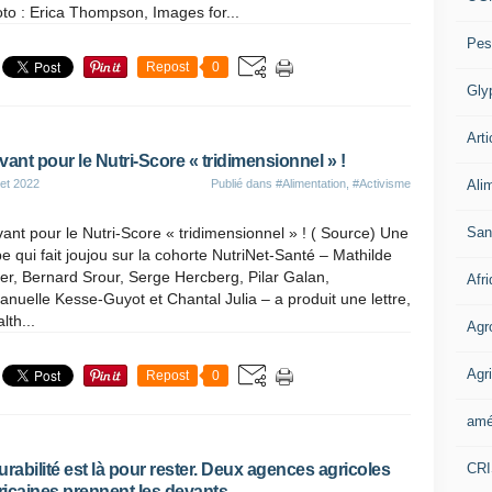
oto : Erica Thompson, Images for...
Pes
Repost
0
Gly
Arti
vant pour le Nutri-Score « tridimensionnel » !
Ali
let 2022
Publié dans
#Alimentation
,
#Activisme
San
ant pour le Nutri-Score « tridimensionnel » ! ( Source) Une
e qui fait joujou sur la cohorte NutriNet-Santé – Mathilde
er, Bernard Srour, Serge Hercberg, Pilar Galan,
Afr
uelle Kesse-Guyot et Chantal Julia – a produit une lettre,
lth...
Agr
Agri
Repost
0
amé
CR
urabilité est là pour rester. Deux agences agricoles
icaines prennent les devants.