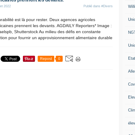
Will
let 2022
Publié dans
#Divers
Uni
rabilité est là pour rester. Deux agences agricoles
icaines prennent les devants. AGDAILY Reporters* Image :
elspb, Shutterstock Au milieu des défis en constante
NG
tion pour fournir un approvisionnement alimentaire durable
Uni
Eta
Repost
0
All
Cov
Ele
Cli
éle