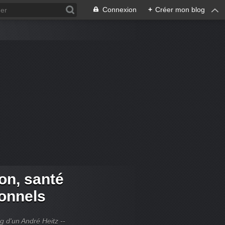
Connexion
+
Créer mon blog
ion, santé
ionnels
og d'un André Heitz --