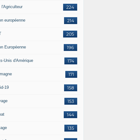
i l'Agriculteur
224
on européenne
214
T
205
on Européenne
196
ts-Unis d'Amérique
174
emagne
171
id-19
158
vage
153
mat
144
vage
135