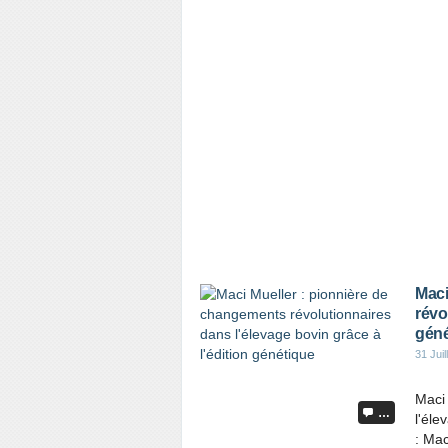
Maci
révo
géné
31 Juil
Maci 
…
l'éle
: Mac