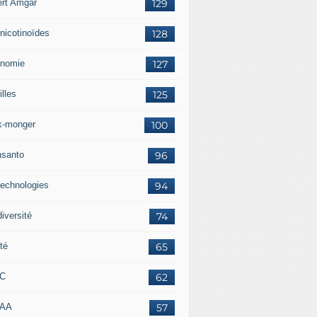
ert Amgar
129
nicotinoïdes
128
nomie
127
lles
125
k-monger
100
santo
96
technologies
94
iversité
74
té
65
RC
62
AAA
57