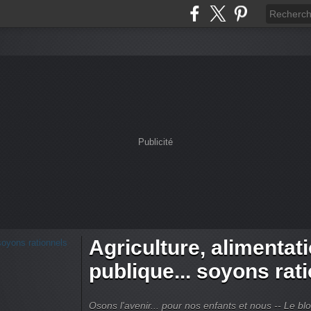
Publicité
Agriculture, alimentat
publique... soyons rat
Osons l'avenir... pour nos enfants et nous -- Le bl