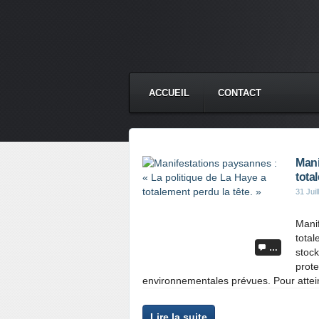
ACCUEIL
CONTACT
Mani
tota
31 Juil
Manif
tota
…
stock
prote
environnementales prévues. Pour attein
Lire la suite