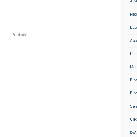
Alb
Néo
Eco
Publicité
Abei
Ris
Mon
Bio
Biod
San
CI
IS