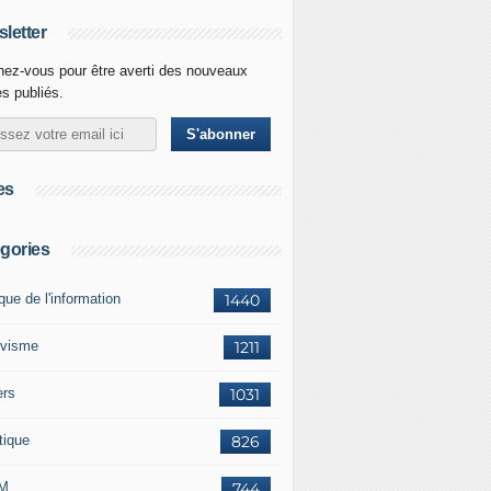
letter
ez-vous pour être averti des nouveaux
es publiés.
es
gories
ique de l'information
1440
ivisme
1211
ers
1031
tique
826
M
744