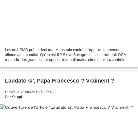
Les anti-GMO prétendent que Monsanto contrôle l'approvisionnement
alimentaire mondial. Qu'en est-il ? Steve Savage* Il est un récit anti-OGM
répandu : les grandes entreprises internationales cherchent à « contrôler
l'approvisionnement alimentaire » par...
Laudato si', Papa Francesco ? Vraiment ?
Publié le 21/06/2015 à 17:18
Par
Seppi