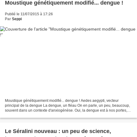
Moustique génétiquement modifié... dengue !
Publié le 11/07/2015 à 17:26
Par
Seppi
Moustique génétiquement modifié... dengue ! Aedes aegypti, vecteur
principal de la dengue La dengue, un fléau On en parle, un peu, beaucoup,
souvent dans un contexte d'anxiogénèse. Oui, la dengue est à nos portes,
en France ou, plutôt, en métropole, où...
Le Séralini nouveau : un peu de science,