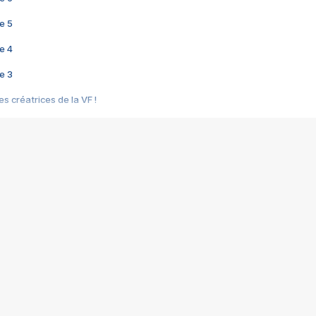
e 5
e 4
e 3
s créatrices de la VF !
e 2
e 1
e Mektoub My Love arrive enfin ! Rencontre avec Shaïn Boumedine et Sal
i : après Toni en famille
elle réalise le bouleversant Dites lui que je l'aime
ais ! Rencontre autour de Vie privée de Rebecca Zlotowski
 de Marguerite, Grave... Rencontre avec Ella Rumpf
 Les Rêveurs, un film intime sur la santé mentale