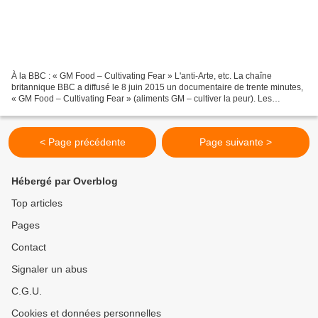
À la BBC : « GM Food – Cultivating Fear » L'anti-Arte, etc. La chaîne
britannique BBC a diffusé le 8 juin 2015 un documentaire de trente minutes,
« GM Food – Cultivating Fear » (aliments GM – cultiver la peur). Les
anglophones pourront le voir ici [1]....
< Page précédente
Page suivante >
Hébergé par Overblog
Top articles
Pages
Contact
Signaler un abus
C.G.U.
Cookies et données personnelles