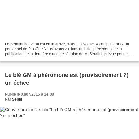
Le Séralini nouveau est enfin arrivé, mais... ...avec les « compliments » du
personnel de PlosOne Nous avons vu dans un billet précédent que la
publication de la dernière étude de l'équipe de M. Séralini, prévue pour le 17
juin 2015, avait été retardée...
Le blé GM à phéromone est (provisoirement ?)
un échec
Publié le 03/07/2015 à 14:08
Par
Seppi