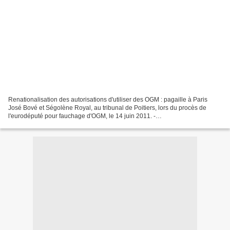
Renationalisation des autorisations d'utiliser des OGM : pagaille à Paris
José Bové et Ségolène Royal, au tribunal de Poitiers, lors du procès de
l'eurodéputé pour fauchage d'OGM, le 14 juin 2011. -
NOSSANT/SIPA/1106141836 Le Gouvernement a déposé le...