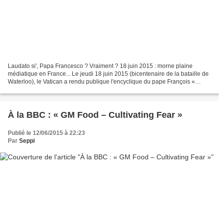
Laudato si', Papa Francesco ? Vraiment ? 18 juin 2015 : morne plaine
médiatique en France... Le jeudi 18 juin 2015 (bicentenaire de la bataille de
Waterloo), le Vatican a rendu publique l'encyclique du pape François «
Laudato si' » (« loué sois-tu »)....
À la BBC : « GM Food – Cultivating Fear »
Publié le 12/06/2015 à 22:23
Par
Seppi