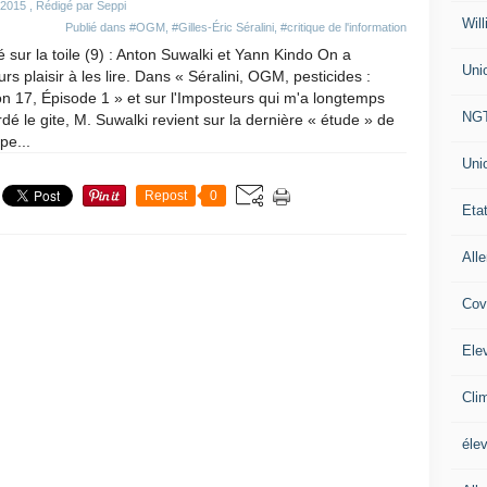
 2015
, Rédigé par Seppi
Will
Publié dans
#OGM
,
#Gilles-Éric Séralini
,
#critique de l'information
 sur la toile (9) : Anton Suwalki et Yann Kindo On a
Uni
urs plaisir à les lire. Dans « Séralini, OGM, pesticides :
n 17, Épisode 1 » et sur l'Imposteurs qui m'a longtemps
NG
dé le gite, M. Suwalki revient sur la dernière « étude » de
ipe...
Uni
Repost
0
Eta
All
Cov
Ele
Cli
éle