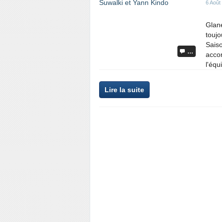
6 Août
Glané
toujo
Saiso
…
accor
l'équ
Lire la suite