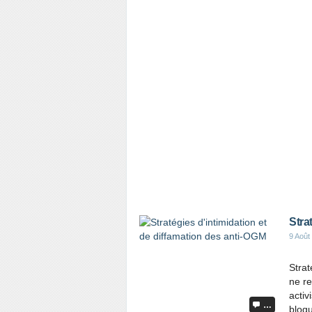
Stra
9 Août
Strat
ne re
activ
…
blog