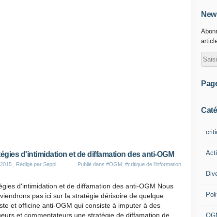
News
Abonn
articl
Pag
Caté
crit
Act
tégies d'intimidation et de diffamation des anti-OGM
 2015
, Rédigé par Seppi
Publié dans
#OGM
,
#critique de l'information
Div
égies d'intimidation et de diffamation des anti-OGM Nous
Poli
viendrons pas ici sur la stratégie dérisoire de quelque
iste et officine anti-OGM qui consiste à imputer à des
ueurs et commentateurs une stratégie de diffamation de
OG