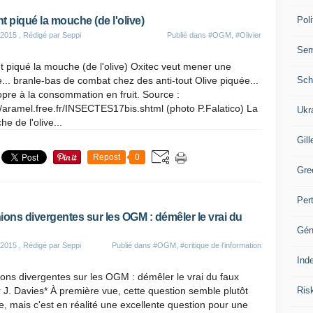
Poli
ont piqué la mouche (de l'olive)
 2015
, Rédigé par Seppi
Publié dans
#OGM
,
#Olivier
Se
nt piqué la mouche (de l'olive) Oxitec veut mener une
Sch
... branle-bas de combat chez des anti-tout Olive piquée...
pre à la consommation en fruit. Source :
//aramel.free.fr/INSECTES17bis.shtml (photo P.Falatico) La
Ukr
e de l'olive...
Gill
Repost
0
Gre
Per
ions divergentes sur les OGM : démêler le vrai du
Gén
 2015
, Rédigé par Seppi
Publié dans
#OGM
,
#critique de l'information
Ind
ons divergentes sur les OGM : démêler le vrai du faux
Ris
 J. Davies* À première vue, cette question semble plutôt
, mais c'est en réalité une excellente question pour une