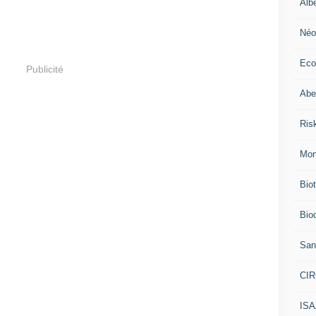
Alb
Néo
Eco
Publicité
Abei
Ris
Mon
Bio
Biod
San
CI
IS