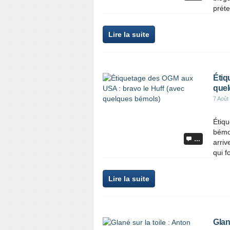
préte
Lire la suite
Étiq
quel
7 Août
Étiq
bémol
…
arriv
qui f
Lire la suite
Glan