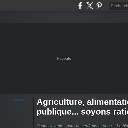
Publicité
Agriculture, alimentat
publique... soyons rat
Osons l'avenir... pour nos enfants et nous -- Le bl