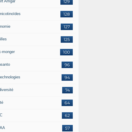
ert Amgar
129
nicotinoïdes
128
nomie
127
lles
125
k-monger
100
santo
96
technologies
94
iversité
74
té
64
RC
62
AAA
57