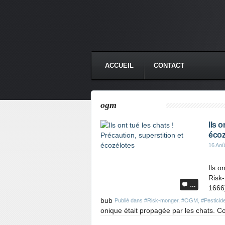
ACCUEIL
CONTACT
ogm
Ils o
écoz
16 Aoû
Ils o
Risk
…
1666)
bub
Publié dans
#Risk-monger
,
#OGM
,
#Pesticid
onique était propagée par les chats. C