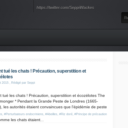
https://twitter.com/SeppiWackes
nt tué les chats ! Précaution, superstition et
élotes
t 2015
, Rédigé par Seppi
nt tué les chats ! Précaution, superstition et écozélotes The
-monger * Pendant la Grande Peste de Londres (1665-
, les autorités étaient convaincues que l'épidémie de peste
es
,
#Perturbateurs endocriniens
,
#Abeilles
,
#Riz doré
,
#Principe de précaution
omme les chats étaient...