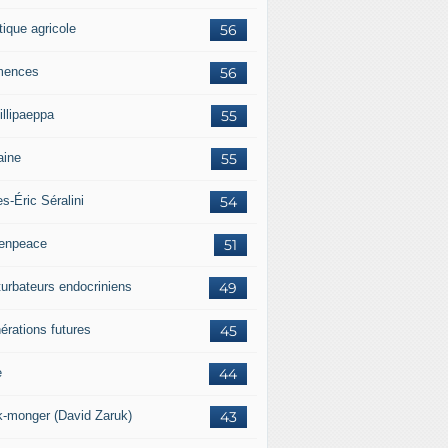
tique agricole
56
mences
56
illipaeppa
55
aine
55
es-Éric Séralini
54
enpeace
51
turbateurs endocriniens
49
érations futures
45
e
44
k-monger (David Zaruk)
43