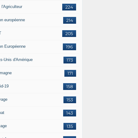
i l'Agriculteur
224
on européenne
214
T
205
on Européenne
196
ts-Unis d'Amérique
173
emagne
171
id-19
158
vage
153
mat
143
vage
135