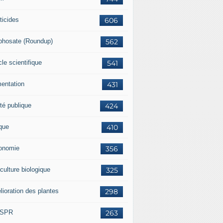
ticides
606
phosate (Roundup)
562
cle scientifique
541
mentation
431
té publique
424
ique
410
onomie
356
culture biologique
325
lioration des plantes
298
ISPR
263