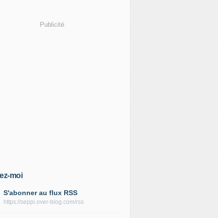
Publicité
ez-moi
S'abonner au flux RSS
https://seppi.over-blog.com/rss