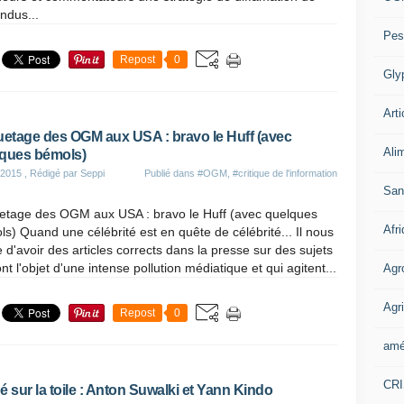
ndus...
Pes
Repost
0
Gly
Arti
uetage des OGM aux USA : bravo le Huff (avec
Ali
ques bémols)
 2015
, Rédigé par Seppi
Publié dans
#OGM
,
#critique de l'information
San
uetage des OGM aux USA : bravo le Huff (avec quelques
Afr
s) Quand une célébrité est en quête de célébrité... Il nous
e d'avoir des articles corrects dans la presse sur des sujets
ont l'objet d'une intense pollution médiatique et qui agitent...
Agr
Agri
Repost
0
amé
CR
é sur la toile : Anton Suwalki et Yann Kindo