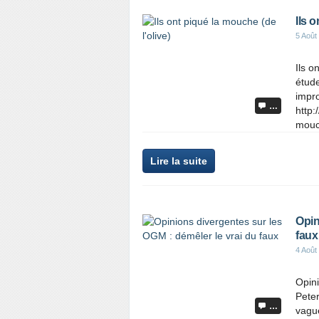
Ils 
5 Août
Ils o
étude
impro
…
http:
mouch
Lire la suite
Opin
faux
4 Août
Opini
Peter
…
vague