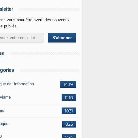
letter
ez-vous pour être averti des nouveaux
es publiés.
es
gories
ique de l'information
1439
ivisme
1210
ers
1031
tique
825
M
744