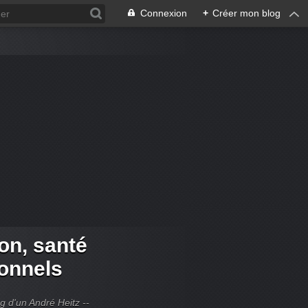
Connexion
+
Créer mon blog
ion, santé
ionnels
og d'un André Heitz --