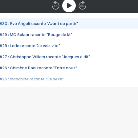
#30 : Eve Angeli raconte "Avant de partir"
#29 : MC Solaar raconte "Bouge de là"
28 : Lorie raconte "Je vais vite"
#27 : Christophe Willem raconte "Jacques a dit"
#26 : Chimène Badi raconte "Entre nous"
#25 : Indochine raconte "3e sexe"
#24 : Zaho raconte "C'est chelou"
#23 : Patrick Bruel raconte "Au café des délices"
#22 : Kyo raconte "Le chemin"
#21 : Nolwenn Leroy raconte "Cassé"
#20 : Patrick Hernandez raconte "Born to be alive"