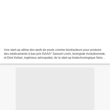
Une start-up utilise des œufs de poule comme bioréacteurs pour produire
des médicaments à bas prix ISAAA* Samuel Levin, biologiste évolutionniste,
et Dimi Kellari, ingénieur aérospatial, de la start-up biotechnologique Neion
Bio, ont présenté une nouvelle...