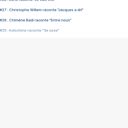
#27 : Christophe Willem raconte "Jacques a dit"
#26 : Chimène Badi raconte "Entre nous"
#25 : Indochine raconte "3e sexe"
#24 : Zaho raconte "C'est chelou"
#23 : Patrick Bruel raconte "Au café des délices"
#22 : Kyo raconte "Le chemin"
#21 : Nolwenn Leroy raconte "Cassé"
#20 : Patrick Hernandez raconte "Born to be alive"
#19 : Lorie raconte "Près de moi"
#18 : Michael Jones raconte "A nos actes manqués" (avec Jean-Jacque
#17 : Khaled raconte "Aïcha"
#16 : Corneille raconte "Parce qu'on vient de loin"