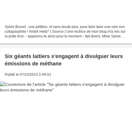
Sylvie Brunel : une pétition, et sans doute plus, pour faire taire une voix non
collapsophile ! André Heitz* ( Source ) Une lectrice de mon blog m'a mis sur
la piste d'un – appelons-le ainsi pour le moment – fait divers. Mme Sylvie
Brunel devait animer...
Six géants laitiers s'engagent à divulguer leurs
émissions de méthane
Publié le 07/12/2023 à 09:51