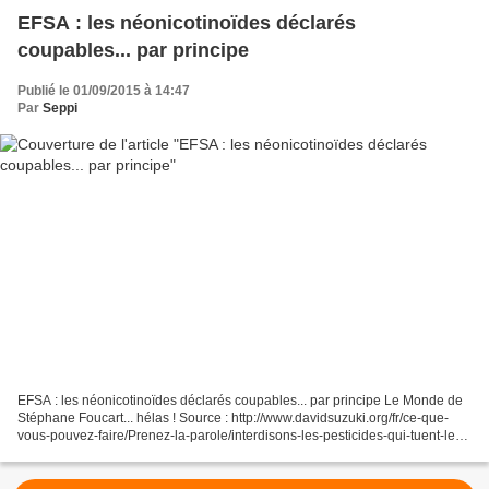
EFSA : les néonicotinoïdes déclarés
coupables... par principe
Publié le 01/09/2015 à 14:47
Par
Seppi
EFSA : les néonicotinoïdes déclarés coupables... par principe Le Monde de
Stéphane Foucart... hélas ! Source : http://www.davidsuzuki.org/fr/ce-que-
vous-pouvez-faire/Prenez-la-parole/interdisons-les-pesticides-qui-tuent-les-
abeilles/ Cela pourrait servir...