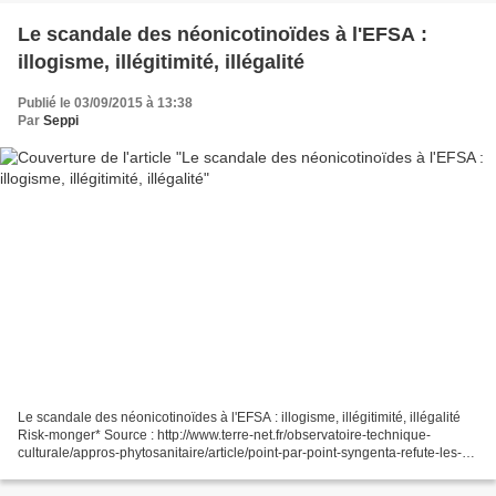
Le scandale des néonicotinoïdes à l'EFSA :
illogisme, illégitimité, illégalité
Publié le 03/09/2015 à 13:38
Par
Seppi
Le scandale des néonicotinoïdes à l'EFSA : illogisme, illégitimité, illégalité
Risk-monger* Source : http://www.terre-net.fr/observatoire-technique-
culturale/appros-phytosanitaire/article/point-par-point-syngenta-refute-les-
raisons-avancees-pour-leur-suspension-216-86753.html...