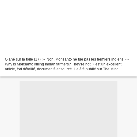
Glané sur la toile (17) : « Non, Monsanto ne tue pas les fermiers indiens » «
Why is Monsanto killing Indian farmers? They’re not. » est un excellent
article, fort détaillé, documenté et sourcé. Il a été publié sur The Mind
Restrained, dont la devise...