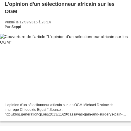
L'opinion d'un sélectionneur africain sur les
OGM
Publié le 12/09/2015 à 20:14
Par
Seppi
L'opinion d'un sélectionneur africain sur les OGM Michael Dzakovich
interroge Chiedozie Egesi * Source :
http://blog.generationcp.org/2013/11/20/cassavas-gain-and-surgerys-pain-
career-crossings-and-causerie-with-chiedozie-egesi/ Chaque jour, 20.000
personnes...