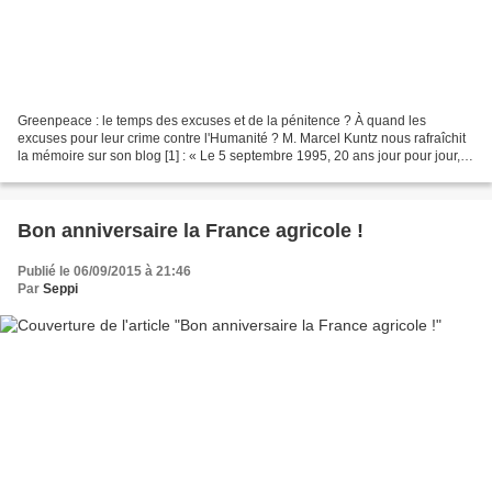
Greenpeace : le temps des excuses et de la pénitence ? À quand les
excuses pour leur crime contre l'Humanité ? M. Marcel Kuntz nous rafraîchit
la mémoire sur son blog [1] : « Le 5 septembre 1995, 20 ans jour pour jour,
Greenpeace avait présenté ses excuses...
Bon anniversaire la France agricole !
Publié le 06/09/2015 à 21:46
Par
Seppi