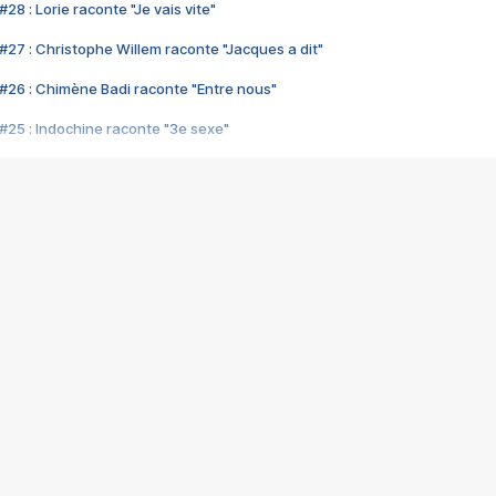
28 : Lorie raconte "Je vais vite"
#27 : Christophe Willem raconte "Jacques a dit"
#26 : Chimène Badi raconte "Entre nous"
#25 : Indochine raconte "3e sexe"
#24 : Zaho raconte "C'est chelou"
#23 : Patrick Bruel raconte "Au café des délices"
#22 : Kyo raconte "Le chemin"
#21 : Nolwenn Leroy raconte "Cassé"
#20 : Patrick Hernandez raconte "Born to be alive"
#19 : Lorie raconte "Près de moi"
#18 : Michael Jones raconte "A nos actes manqués" (avec Jean-Jacque
#17 : Khaled raconte "Aïcha"
#16 : Corneille raconte "Parce qu'on vient de loin"