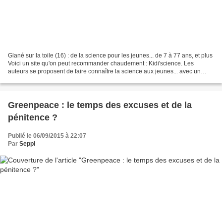
Glané sur la toile (16) : de la science pour les jeunes... de 7 à 77 ans, et plus
Voici un site qu'on peut recommander chaudement : Kidi'science. Les
auteurs se proposent de faire connaître la science aux jeunes... avec un
manque d'ambition évident :...
Greenpeace : le temps des excuses et de la
pénitence ?
Publié le 06/09/2015 à 22:07
Par
Seppi