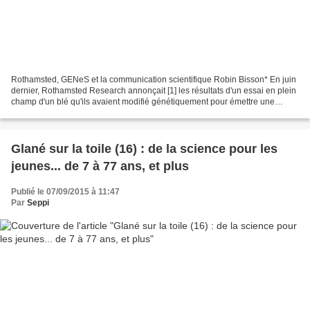
Rothamsted, GENeS et la communication scientifique Robin Bisson* En juin
dernier, Rothamsted Research annonçait [1] les résultats d'un essai en plein
champ d'un blé qu'ils avaient modifié génétiquement pour émettre une
phéromone d'alerte d'insecte. Les...
Glané sur la toile (16) : de la science pour les
jeunes... de 7 à 77 ans, et plus
Publié le 07/09/2015 à 11:47
Par
Seppi