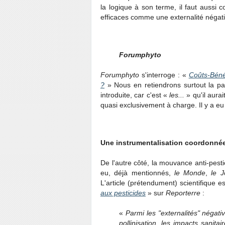
la logique à son terme, il faut aussi c
efficaces comme une externalité négativ
Forumphyto
Forumphyto
s'interroge : «
Coûts-Bénéf
?
» Nous en retiendrons surtout la pa
introduite, car c'est «
les...
» qu'il aura
quasi exclusivement à charge. Il y a e
Une instrumentalisation coordonnée
De l'autre côté, la mouvance anti-pestici
eu, déjà mentionnés,
le Monde
,
le 
L'article (prétendument) scientifique
aux pesticides
» sur
Reporterre
:
«
Parmi les "externalités" négat
pollinisation, les impacts sanita