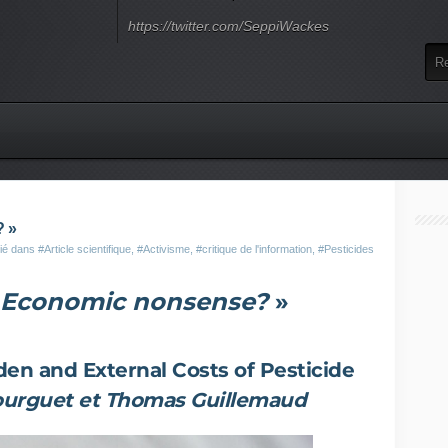
https://twitter.com/SeppiWackes
? »
lié dans
#Article scientifique
,
#Activisme
,
#critique de l'information
,
#Pesticides
: Economic nonsense?
»
en and External Costs of Pesticide
ourguet et Thomas Guillemaud