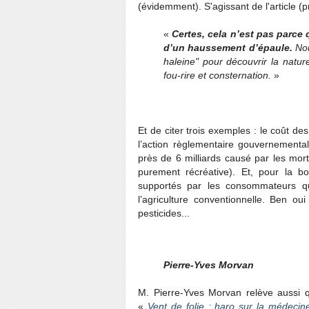
(évidemment). S'agissant de l'article (p
«
Certes, cela n’est pas parce q
d’un haussement d’épaule.
Nou
haleine" pour découvrir la natur
fou-rire et consternation.
»
Et de citer trois exemples : le coût de
l’action règlementaire gouvernemental
près de 6 milliards causé par les mor
purement récréative). Et, pour la b
supportés par les consommateurs qu
l’agriculture conventionnelle. Ben ou
pesticides...
Pierre-Yves Morvan
M. Pierre-Yves Morvan relève aussi qu
«
Vent de folie : haro sur la médecine