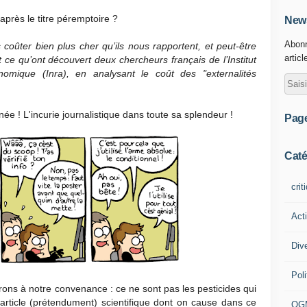
 après le titre péremptoire ?
News
Abonn
 coûter bien plus cher qu’ils nous rapportent, et peut-être
articl
 ce qu’ont découvert deux chercheurs français de l’Institut
nomique (Inra), en analysant le coût des "externalités
ée ! L'incurie journalistique dans toute sa splendeur !
Pag
Caté
crit
Act
Div
Poli
terons à notre convenance : ce ne sont pas les pesticides qui
rticle (prétendument) scientifique dont on cause dans ce
OG