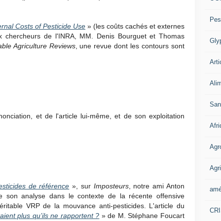
Pes
rnal Costs of Pesticide Use
» (les coûts cachés et externes
deux chercheurs de l'INRA, MM. Denis Bourguet et Thomas
Gly
able Agriculture Reviews
, une revue dont les contours sont
Arti
Ali
San
ciation, et de l'article lui-même, et de son exploitation
Afr
Agr
Agri
esticides de référence
», sur
Imposteurs
, notre ami Anton
amé
e son analyse dans le contexte de la récente offensive
véritable VRP de la mouvance anti-pesticides. L'article du
CR
taient plus qu’ils ne rapportent ?
» de M. Stéphane Foucart