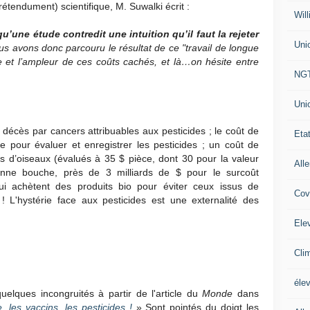
rétendument) scientifique, M. Suwalki écrit :
Will
u’une étude contredit une intuition qu’il faut la rejeter
Uni
s avons donc parcouru le résultat de ce "travail de longue
e et l’ampleur de ces coûts cachés, et là…on hésite entre
NG
Uni
s décès par cancers attribuables aux pesticides ; le coût de
Eta
e pour évaluer et enregistrer les pesticides ; un coût de
ts d’oiseaux (évalués à 35 $ pièce, dont 30 pour la valeur
All
onne bouche, près de 3 milliards de $ pour le surcoût
i achètent des produits bio pour éviter ceux issus de
Cov
i ! L'hystérie face aux pesticides est une externalité des
Ele
Cli
éle
elques incongruités à partir de l'article du
Monde
dans
, les vaccins, les pesticides !
» Sont pointés du doigt les