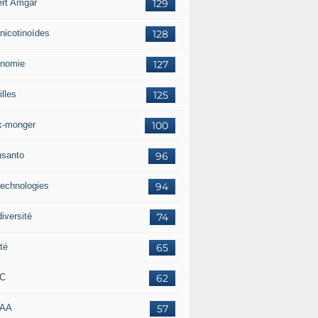
ert Amgar
129
nicotinoïdes
128
nomie
127
lles
125
k-monger
100
santo
96
technologies
94
iversité
74
té
65
RC
62
AAA
57