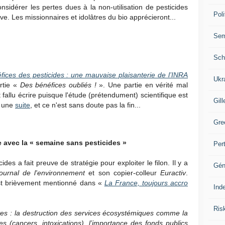
onsidérer les pertes dues à la non-utilisation de pesticides
Poli
e. Les missionnaires et idolâtres du bio apprécieront...
Se
Sch
ices des pesticides : une mauvaise plaisanterie de l’INRA
Ukr
rtie «
Des bénéfices oubliés !
». Une partie en vérité mal
it fallu écrire puisque l'étude (prétendument) scientifique est
Gill
u une
suite
, et ce n'est sans doute pas la fin...
Gre
 avec la « semaine sans pesticides »
Per
des a fait preuve de stratégie pour exploiter le filon. Il y a
Gén
Journal de l'environnement
et son copier-colleur
Euractiv
.
 est brièvement mentionné dans «
La France, toujours accro
Ind
Ris
ives : la destruction des services écosystémiques comme la
ires (cancers, intoxications), l’importance des fonds publics