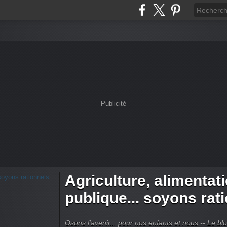
Publicité
Agriculture, alimentat
publique... soyons rat
Osons l'avenir... pour nos enfants et nous -- Le bl