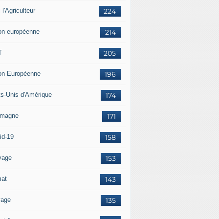
i l'Agriculteur
224
on européenne
214
T
205
on Européenne
196
ts-Unis d'Amérique
174
emagne
171
id-19
158
vage
153
mat
143
vage
135