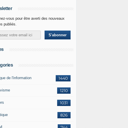
letter
ez-vous pour être averti des nouveaux
es publiés.
es
gories
ique de l'information
1440
ivisme
1210
ers
1031
tique
826
M
744