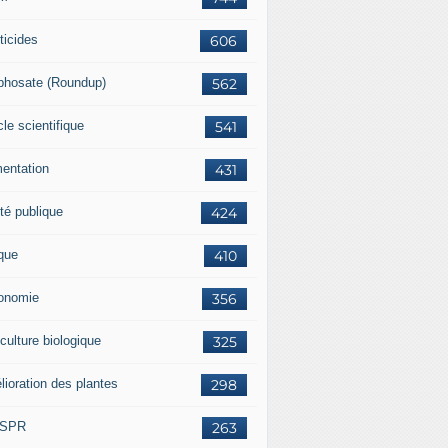
ticides
606
phosate (Roundup)
562
cle scientifique
541
mentation
431
té publique
424
ique
410
onomie
356
culture biologique
325
lioration des plantes
298
ISPR
263