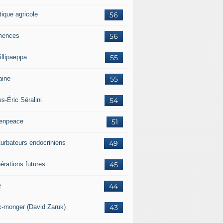
tique agricole
56
mences
56
illipaeppa
55
aine
55
es-Éric Séralini
54
enpeace
51
turbateurs endocriniens
49
érations futures
45
e
44
k-monger (David Zaruk)
43