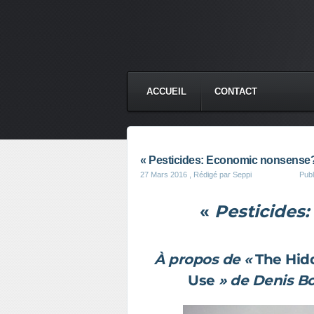
ACCUEIL
CONTACT
« Pesticides: Economic nonsense
27 Mars 2016
, Rédigé par Seppi
Pub
«
Pesticides
À propos de «
The Hidd
Use
» de Denis B