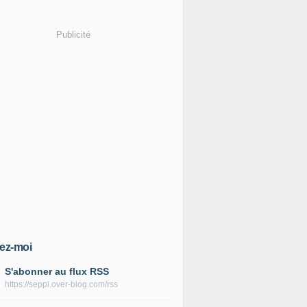
Publicité
ez-moi
S'abonner au flux RSS
https://seppi.over-blog.com/rss