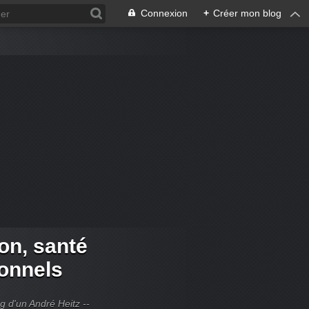
Connexion
+
Créer mon blog
ion, santé
ionnels
og d'un André Heitz --