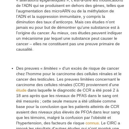
«
altérations épigénétiques
», c'est-à-dire les modifications
de l'ADN qui se produisent en dehors des gènes, telles que
l'augmentation des microARN ou de la méthylation de
l'ADN et la suppression immunitaire, y compris la
diminution des taux d'anticorps. Mais ces études n'ont
jamais eu pour but de démontrer qu'une substance est à
l'origine du cancer. Au mieux, ces études peuvent indiquer
un mécanisme par lequel une substance peut causer le
cancer – elles ne constituent pas une preuve primaire de
causalité.
Des preuves «
limitées
» d'un excès de risque de cancer
chez l'homme pour le carcinome des cellules rénales et le
cancer des testicules. Les preuves limitées concernant le
carcinome des cellules rénales (CCR) proviennent d'une
étude
dans laquelle le diagnostic de CCR a été posé 2 à
18 ans après que les niveaux de PFAS dans le sang ont
été mesurés ; cette seule mesure a été utilisée comme
base pour la conclusion que les patients atteints de CCR
avaient des niveaux plus élevés de PFOA dans leur sang
que les témoins, malgré la confusion par l'obésité et
l'hypertension, des facteurs de risque
connus
. Le CIRC a
ignoré les résultats d'autres études qui n'ont montré une