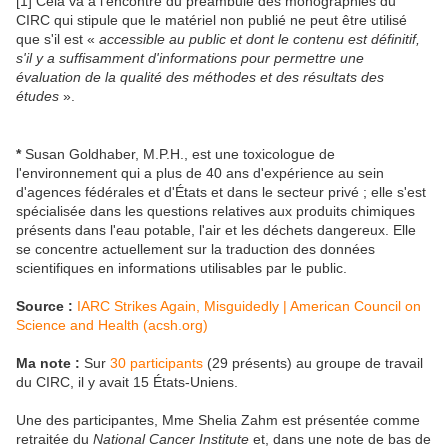
[1] Cela va à l'encontre du préambule des monographies du
CIRC qui stipule que le matériel non publié ne peut être utilisé
que s'il est «
accessible au public et dont le contenu est définitif,
s'il y a suffisamment d'informations pour permettre une
évaluation de la qualité des méthodes et des résultats des
études
».
*
Susan Goldhaber, M.P.H., est une toxicologue de
l'environnement qui a plus de 40 ans d'expérience au sein
d'agences fédérales et d'États et dans le secteur privé ; elle s'est
spécialisée dans les questions relatives aux produits chimiques
présents dans l'eau potable, l'air et les déchets dangereux. Elle
se concentre actuellement sur la traduction des données
scientifiques en informations utilisables par le public.
Source :
IARC Strikes Again, Misguidedly | American Council on
Science and Health (acsh.org)
Ma note :
Sur
30 participants
(29 présents) au groupe de travail
du CIRC, il y avait 15 États-Uniens.
Une des participantes, Mme Shelia Zahm est présentée comme
retraitée du
National Cancer Institute
et, dans une note de bas de