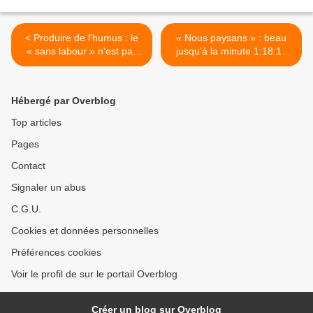
< Produire de l'humus : le
« Nous paysans » : beau
« sans labour » n'est pas
jusqu'à la minute 1:18:13
toujours synonyme de
(republié) >
protection du climat
Hébergé par Overblog
Top articles
Pages
Contact
Signaler un abus
C.G.U.
Cookies et données personnelles
Préférences cookies
Voir le profil de sur le portail Overblog
Créer un blog sur Overblog