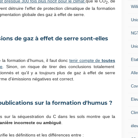
st presque 300 fois plus nocif pour le climat
que le CO
, de
2
Will
nt détruire l'effet de protection climatique de la formation
entation globale des gaz à effet de serre.
Uni
NG
ns de gaz à effet de serre sont-elles
Uni
Eta
de la formation d'humus, il faut donc
tenir compte de
toutes
re
. Sinon, on risque de tirer des conclusions totalement
tionnés et qu'il y a toujours plus de gaz à effet de serre
All
rme d'émissions négatives est correct.
Cov
Ele
publications sur la formation d'humus ?
Cli
es sur la séquestration du C dans les sols montre que la
anière incorrecte ou ambiguë
.
éle
ie les définitions et les différences entre :