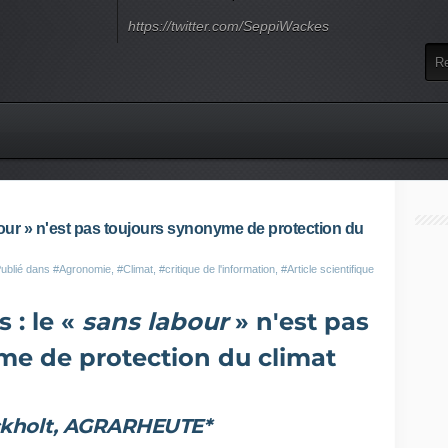
https://twitter.com/SeppiWackes
bour » n'est pas toujours synonyme de protection du
ublié dans
#Agronomie
,
#Climat
,
#critique de l'information
,
#Article scientifique
 : le «
sans labour
» n'est pas
me de protection du climat
ckholt, AGRARHEUTE*