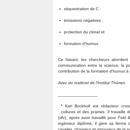
séquestration de C :
émissions négatives ;
protection du climat et
formation d'humus.
Ce faisant, les chercheurs abordent 
communication entre la science, la pol
contribution de la formation d'humus à 
Avec du matériel de l'Institut Thünen.
_________________
*
Karl Bockholt est rédacteur cr
cultures et des prairies. Il travaill
(
dlv
), après avoir travaillé pour
Feld 
ingénieur diplômé, il gère sa ferme d
cavalier, chasseur et amoureux de la n