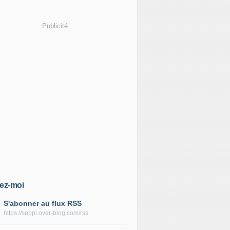
Publicité
ez-moi
S'abonner au flux RSS
https://seppi.over-blog.com/rss