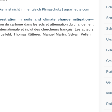
Poli
ern ist nicht immer gleich Klimaschutz | agrarheute.com
Se
estration in soils and climate change mitigation—
ion du carbone dans les sols et atténuation du changement
Sch
internationale et inclut des chercheurs français. Les auteurs
 Leifeld, Thomas Kätterer, Manuel Martin, Sylvain Pellerin,
.
Ukr
Gill
Gre
Per
Gén
Ind
Ris