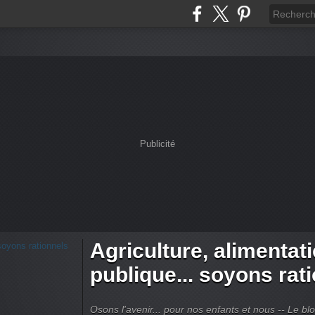
Publicité
Agriculture, alimentat
publique... soyons rat
Osons l'avenir... pour nos enfants et nous -- Le bl