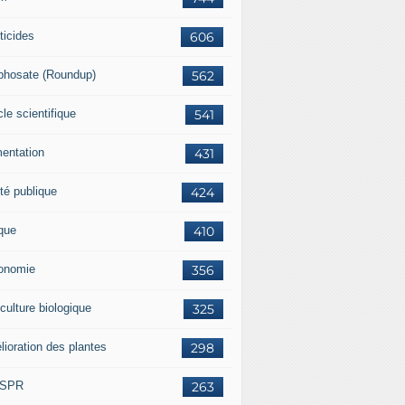
ticides
606
phosate (Roundup)
562
cle scientifique
541
mentation
431
té publique
424
ique
410
onomie
356
culture biologique
325
lioration des plantes
298
ISPR
263