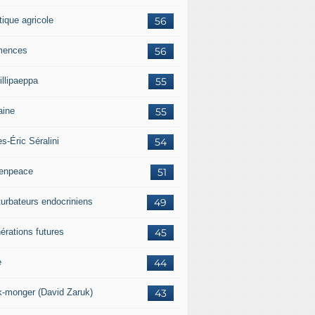
tique agricole
56
mences
56
illipaeppa
55
aine
55
es-Éric Séralini
54
enpeace
51
turbateurs endocriniens
49
érations futures
45
e
44
k-monger (David Zaruk)
43