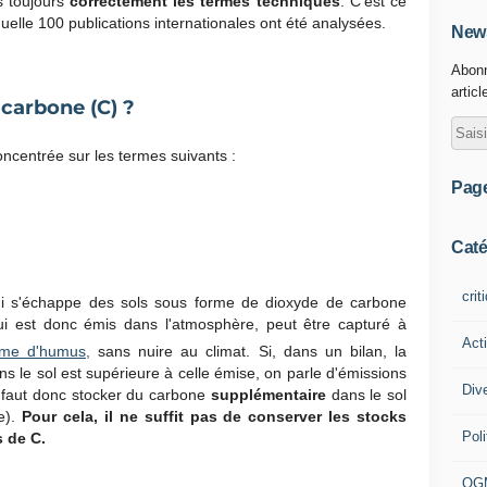
as toujours
correctement les termes techniques
. C'est ce
elle 100 publications internationales ont été analysées.
News
Abonn
articl
carbone (C) ?
oncentrée sur les termes suivants :
Pag
Caté
crit
i s'échappe des sols sous forme de dioxyde de carbone
qui est donc émis dans l'atmosphère, peut être capturé à
Act
rme d'humus,
sans nuire au climat. Si, dans un bilan, la
s le sol est supérieure à celle émise, on parle d'émissions
Div
l faut donc stocker du carbone
supplémentaire
dans le sol
e).
Pour cela, il ne suffit pas de conserver les stocks
Poli
 de C.
OG