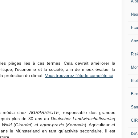
Alb
Néo
Eco
Abei
Ris
les pièges liés à ces termes. Cela devrait améliorer la
Mon
itique, l'économie et la société, afin de mieux évaluer la
la protection du climat.
Vous trouverez l'étude complète ici
.
Bio
Biod
San
oss-média chez
AGRARHEUTE
, responsable des grandes
e depuis plus de 30 ans au
Deutscher Landwirtschaftsverlag
CI
& Wald
(
Girardet
) et
agrar-praxis
(
Konradin
). Agriculteur et
ans le Münsterland en tant qu'activité secondaire. Il est
IS
ature.