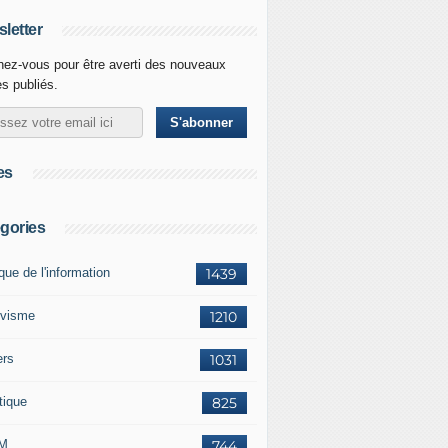
letter
ez-vous pour être averti des nouveaux
es publiés.
es
gories
ique de l'information
1439
ivisme
1210
ers
1031
tique
825
M
744