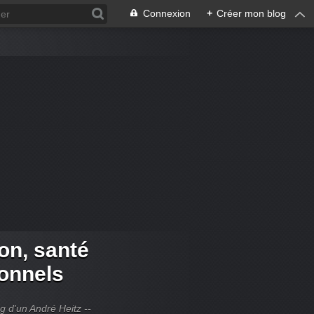
Connexion
+
Créer mon blog
ion, santé
ionnels
og d'un André Heitz --