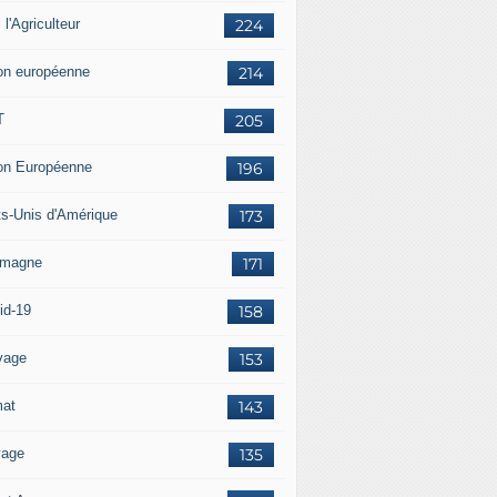
i l'Agriculteur
224
on européenne
214
T
205
on Européenne
196
ts-Unis d'Amérique
173
emagne
171
id-19
158
vage
153
mat
143
vage
135