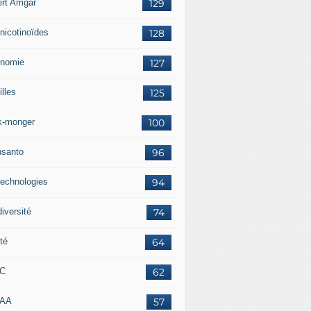
ert Amgar
129
nicotinoïdes
128
nomie
127
lles
125
k-monger
100
santo
96
technologies
94
iversité
74
té
64
RC
62
AAA
57