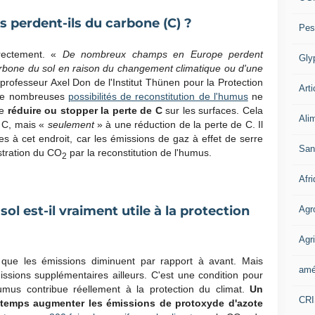
 perdent-ils du carbone (C) ?
Pes
rrectement. «
De nombreux champs en Europe perdent
Gly
rbone du sol en raison du changement climatique ou d'une
 professeur Axel Don de l'Institut Thünen pour la Protection
Arti
 De nombreuses
possibilités de reconstitution de l'humus
ne
ue
réduire ou stopper la perte de C
sur les surfaces. Cela
Ali
e C, mais «
seulement
» à une réduction de la perte de C. Il
s à cet endroit, car les émissions de gaz à effet de serre
San
stration du CO
par la reconstitution de l'humus.
2
Afr
 sol est-il vraiment utile à la protection
Agr
Agri
 que les émissions diminuent par rapport à avant. Mais
amé
issions supplémentaires ailleurs. C'est une condition pour
humus contribue réellement à la protection du climat.
Un
CR
e temps augmenter les émissions de protoxyde d'azote