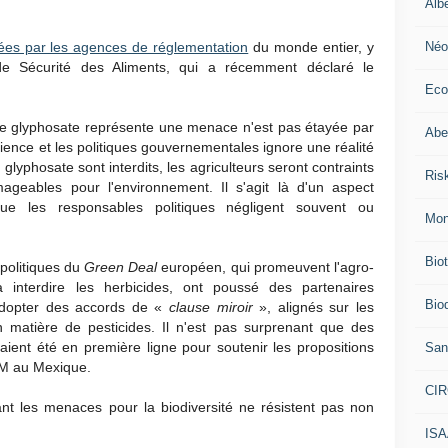
Alb
Néo
tées par les agences de réglementation
du monde entier, y
de Sécurité des Aliments, qui a récemment déclaré le
Eco
e le glyphosate représente une menace n'est pas étayée par
Abei
cience et les politiques gouvernementales ignore une réalité
glyphosate sont interdits, les agriculteurs seront contraints
Ris
geables pour l'environnement. Il s'agit là d'un aspect
 que les responsables politiques négligent souvent ou
Mon
Bio
politiques du
Green Deal
européen, qui promeuvent l'agro-
interdire les herbicides, ont poussé des partenaires
Biod
dopter des accords de «
clause miroir
», alignés sur les
n matière de pesticides. Il n'est pas surprenant que des
 aient été en première ligne pour soutenir les propositions
San
GM au Mexique.
CI
nt les menaces pour la biodiversité ne résistent pas non
IS