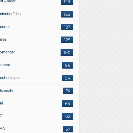
ert Amgar
129
nicotinoïdes
128
nomie
127
lles
125
k-monger
100
santo
96
technologies
94
iversité
74
té
64
RC
62
AAA
57