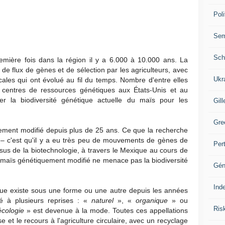
Poli
Se
Sch
mière fois dans la région il y a 6.000 à 10.000 ans. La
de flux de gènes et de sélection par les agriculteurs, avec
Ukr
ocales qui ont évolué au fil du temps. Nombre d'entre elles
 centres de ressources génétiques aux États-Unis et au
r la biodiversité génétique actuelle du maïs pour les
Gill
Gre
ment modifié depuis plus de 25 ans. Ce que la recherche
t – c'est qu'il y a eu très peu de mouvements de gènes de
Per
sus de la biotechnologie, à travers le Mexique au cours de
le maïs génétiquement modifié ne menace pas la biodiversité
Gén
Ind
gique existe sous une forme ou une autre depuis les années
 à plusieurs reprises : «
naturel
», «
organique
» ou
Ris
écologie
» est devenue à la mode. Toutes ces appellations
e et le recours à l'agriculture circulaire, avec un recyclage