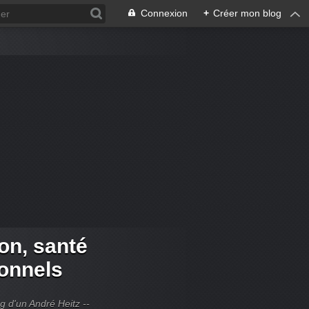
Connexion
+
Créer mon blog
ion, santé
ionnels
og d'un André Heitz --