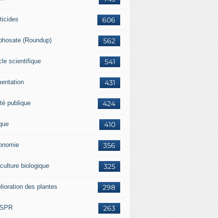
ticides
606
phosate (Roundup)
562
cle scientifique
541
mentation
431
té publique
424
ique
410
onomie
356
culture biologique
325
lioration des plantes
298
ISPR
263