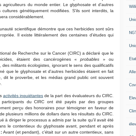
es agriculteurs du monde entier. Le glyphosate et d'autres
Will
 cultures génétiquement modifiées. S'ils sont interdits, la
nuera considérablement.
Uni
unauté scientifique démontre que ces herbicides sont sûrs
NG
ropriée. Il existe littéralement des centaines d'études qui
Uni
tional de Recherche sur le Cancer (CIRC) a déclaré que le
Eta
rbicides, étaient des cancérogènes «
probables
» ou
es militants écologistes, ignorant le sens des qualificatifs
mé que le glyphosate et d'autres herbicides étaient en fait
All
, dit le proverbe, et les médias grand public ont souvent
.
Cov
es
activités inquiétantes
de la part des évaluateurs du CIRC.
Ele
s participants du CIRC ont été payés par des groupes
galement perçu des honoraires pour témoigner en faveur de
Cli
 de plusieurs millions de dollars dans les résultats du CIRC.
ué à diriger le processus a admis par la suite qu'il avait été
éle
ns le contentieux du glyphosate avant, pendant et après
:
Avant (et pendant), c'était sur un autre contentieux, sans