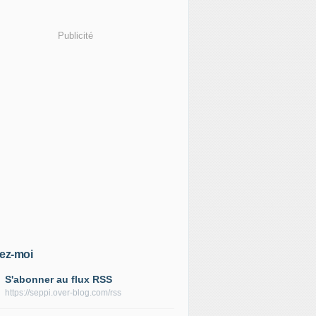
Publicité
ez-moi
S'abonner au flux RSS
https://seppi.over-blog.com/rss