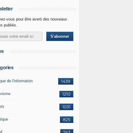
letter
ez-vous pour être averti des nouveaux
es publiés.
es
gories
ique de l'information
1439
ivisme
1210
ers
1031
tique
825
M
743