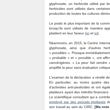
glyphosate, un herbicide utilisé par l
herbicides sont utilisés dans certaines
production de toutes les cultures dimi
Le poids le plus important de la comm
lorsqu'ils sont utilisés de manière app
plaident en leur faveur (
ici
et
ici
).
Néanmoins, en 2015, le Centre Interna
glyphosate, ainsi que d'autres he
«
possibles
». Presque immédiatement, d
«
probable
» et «
possible
», ont affir
cancérigènes. «
La peur fait vendre
»
amplifié la peur sans évaluation critique
L'examen de la déclaration a révélé d
En particulier, au moins quatre de
d'activistes anti-pesticides et ont é
plaideurs ayant des intérêts financiers
Le scientifique consultant qui a contrib
employé par des avocats impliqués
da
son travail au sein du CIRC.
[Ma note 