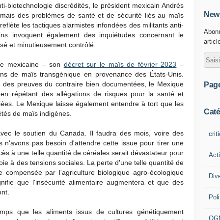
ti-biotechnologie discrédités, le président mexicain Andrés
News
ais des problèmes de santé et de sécurité liés au maïs
lète les tactiques alarmistes infondées des militants anti-
Abonn
cains invoquent également des inquiétudes concernant le
articl
isé et minutieusement contrôlé.
gie mexicaine – son
décret sur le maïs de février 2023
–
tions de maïs transgénique en provenance des États-Unis.
t des preuves du contraire bien documentées, le Mexique
Pag
ée, en répétant des allégations de risques pour la santé et
fiées. Le Mexique laisse également entendre à tort que les
Caté
tés de maïs indigènes.
avec le soutien du Canada. Il faudra des mois, voire des
crit
s n'avons pas besoin d'attendre cette issue pour tirer une
ccès à une telle quantité de céréales serait dévastateur pour
Act
e à des tensions sociales. La perte d'une telle quantité de
 compensée par l'agriculture biologique agro-écologique
Div
ignifie que l'insécurité alimentaire augmentera et que des
ont.
Poli
temps que les aliments issus de cultures génétiquement
OG