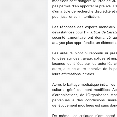
modifiées sont dangereux. Près de 30 
pas permis d'en apporter la preuve. L'a
d'un article de recherche discrédité et
pour justifier son interdiction.
Les réponses des experts mondiaux d
dévastatrices pour l' «
article de Sérali
sécurité alimentaire ont demandé au
analyse plus approfondie, un élément 
Les auteurs n'ont ni répondu ni prés
fondées sur des travaux solides et im
lacunes identifiées par les autorités c
outre, aucune autre tentative de la p
leurs affirmations initiales.
Après le battage médiatique initial, le
cultures génétiquement modifiées. A
d'organisations, de l'Organisation Mon
parvenues à des conclusions simila
génétiquement modifiées est sans dan
De même, les critiques n'ont cessé 