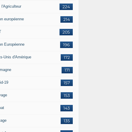
i l'Agriculteur
224
on européenne
214
T
205
on Européenne
196
ts-Unis d'Amérique
172
emagne
171
id-19
157
vage
153
mat
143
vage
135