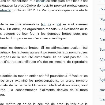
ans de recherches et d'
essais
scientifiques crédibles n'ont
llégation la plus célèbre de nocivité provient probablement
Pes
rétracté
, publié en 2012. Le Mexique a invoqué cette étude
Gly
e la sécurité alimentaire (
ici
,
ici
et
ici
) se sont avérées
ni
». En outre, les organismes mondiaux d'évaluation de la
Arti
x auteurs de leur fournir les données brutes pour une
standard du processus d'examen scientifique.
Ali
enté les données brutes. Si les affirmations avaient été
San
partiaux, les auteurs auraient pu remédier aux nombreuses
hargées de la sécurité alimentaire. Ils ne l'ont pas fait. En
Afr
art d'autres scientifiques n'a été en mesure de reproduire
Agr
s autorités du monde entier ont été poussées à réévaluer les
Agri
près avoir examiné les préoccupations, un grand nombre
diale de la Santé à l'
American Medical Association
, sont
ires : la consommation d'aliments dérivés de cultures
amé
ger.
CR
de mettre en doute la sécurité de produits tels que le