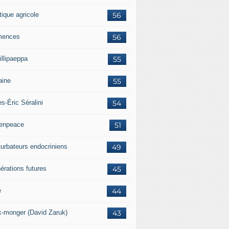
tique agricole
56
mences
56
illipaeppa
55
aine
55
es-Éric Séralini
54
enpeace
51
turbateurs endocriniens
49
érations futures
45
e
44
k-monger (David Zaruk)
43