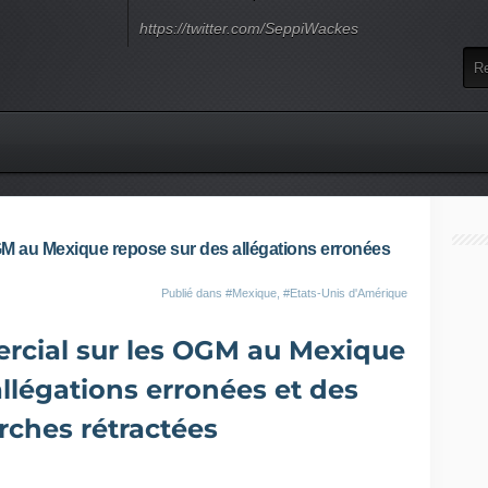
https://twitter.com/SeppiWackes
GM au Mexique repose sur des allégations erronées
Publié dans
#Mexique
,
#Etats-Unis d'Amérique
rcial sur les OGM au Mexique
llégations erronées et des
rches rétractées