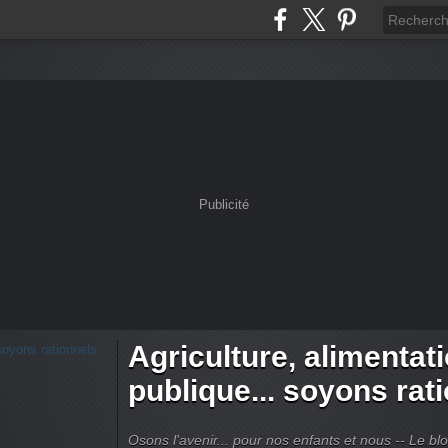
Publicité
Agriculture, alimentat
publique... soyons rat
Osons l'avenir... pour nos enfants et nous -- Le bl