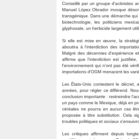
Conseillé par un groupe d'activistes an
Manuel López Obrador invoque désorm
transgénique. Dans une démarche qui ref
biotechnologie, les politiciens mexi
glyphosate, un herbicide largement util
Si elle est mise en œuvre, la straté
aboutira à l'interdiction des importa
Malgré des décennies d'expérience e
affirme que l'interdiction est justifi
l'environnement qui n'ont pas été véri
importations d'OGM menacent les varié
Les États-Unis contestent le décret, 
années, pour régler ce différend. Nou
conclusion importante : restreindre l'a
un pays comme le Mexique, déjà en proi
céréales ne pourra en aucun cas être
proposée à titre substitution. Cela s
troubles politiques et sociaux s'ensuivr
Les critiques affirment depuis long