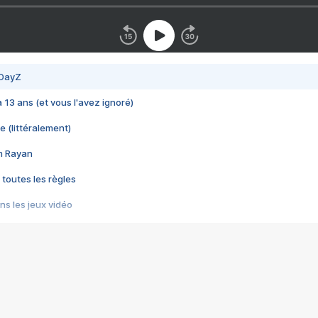
 DayZ
 a 13 ans (et vous l'avez ignoré)
e (littéralement)
im Rayan
 toutes les règles
s les jeux vidéo
us choquant de Rockstar ? - Le scandale BULLY
e plus moche de Steam
du RÊVE tourne au CAUCHEMAR
pendant 8 heures