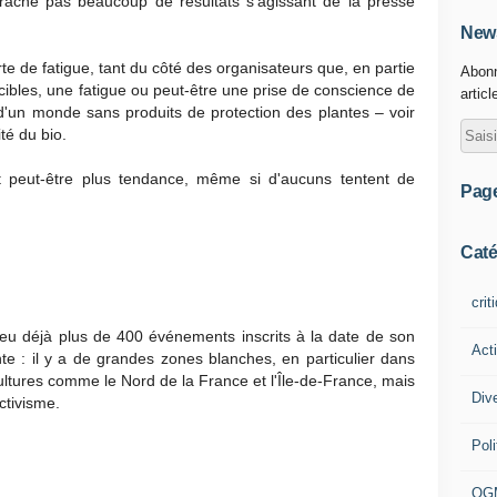
crache pas beaucoup de résultats s'agissant de la presse
News
rte de fatigue, tant du côté des organisateurs que, en partie
Abonn
ibles, une fatigue ou peut-être une prise de conscience de
articl
on d'un monde sans produits de protection des plantes – voir
té du bio.
t peut-être plus tendance, même si d'aucuns tentent de
Pag
Caté
crit
t eu déjà plus de 400 événements inscrits à la date de son
Act
nte : il y a de grandes zones blanches, en particulier dans
ltures comme le Nord de la France et l'Île-de-France, mais
Div
ctivisme.
Poli
OG