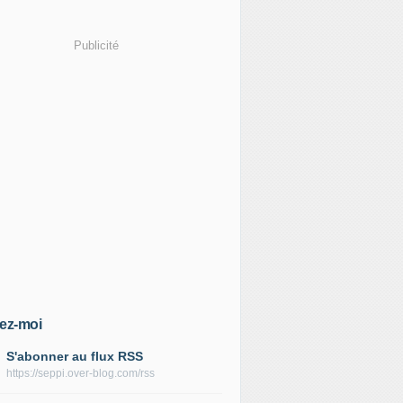
Publicité
ez-moi
S'abonner au flux RSS
https://seppi.over-blog.com/rss