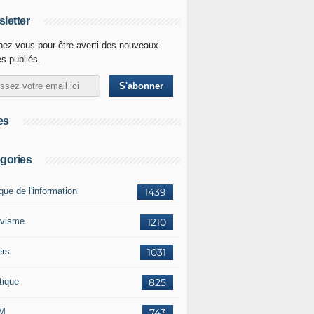
letter
ez-vous pour être averti des nouveaux
es publiés.
es
gories
ique de l'information
1439
ivisme
1210
ers
1031
tique
825
M
743