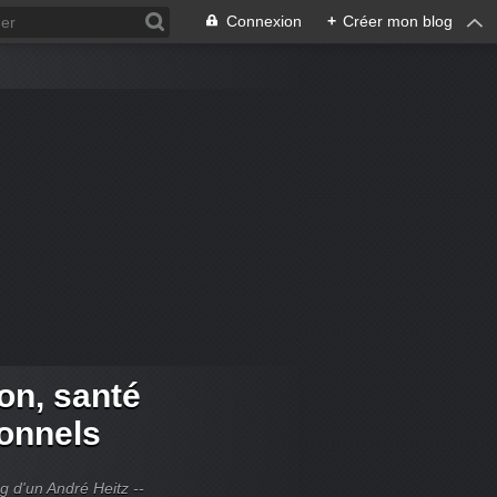
Connexion
+
Créer mon blog
ion, santé
ionnels
og d'un André Heitz --