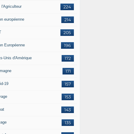
i l'Agriculteur
224
on européenne
214
T
205
on Européenne
196
ts-Unis d'Amérique
172
emagne
171
id-19
157
vage
153
mat
143
vage
135