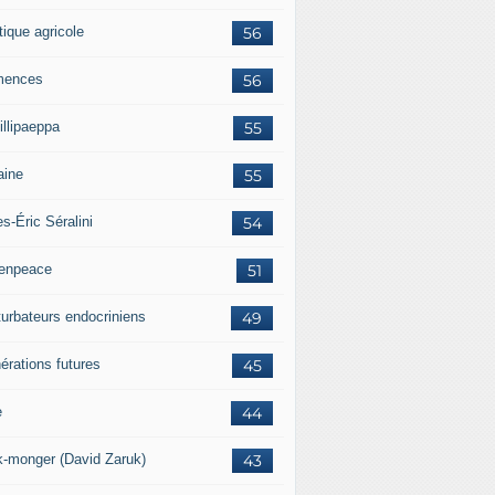
tique agricole
56
mences
56
illipaeppa
55
aine
55
es-Éric Séralini
54
enpeace
51
turbateurs endocriniens
49
érations futures
45
e
44
k-monger (David Zaruk)
43