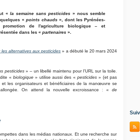
fut «
la semaine sans pesticides
» nous semble
s quelques «
points chauds
», dont les Pyrénées-
a promotion de l'agriculture biologique – et
résentée dans les «
partenaires
».
 les alternatives aux pesticides
» a débuté le 20 mars 2024
s pesticides
» – un libellé maintenu pour l'URL sur la toile.
 dite «
biologique
» utilise aussi des «
pesticides
» (et pas
 et les organisateurs et bénéficiaires de la manœuvre se
 allongée. On attend la nouvelle excroissance : «
de
Suiv
e
trompettes dans les médias nationaux. Et une recherche sur