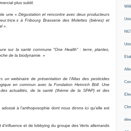
ercial plus subtil.
Will
mple une «
Dégustation et rencontre avec deux producteurs
Uni
ur.trice.s à Fribourg Brasserie des Molettes (bières) et
al
».
NG
Uni
eure sur la santé commune "One Health" : terre, plantes,
oche de la biodynamie.
»
Eta
All
s un webinaire de présentation de l'Atlas des pesticides
Cov
ogique en commun avec la Fondation Heinrich Böll. Une
 des actualités, de la santé (thème de la SPAP) et des
Ele
Cli
e adossé à l'anthoposophie dont nous dirons ici qu'elle est
éle
nt d'influence et de lobbying du groupe des Verts allemands