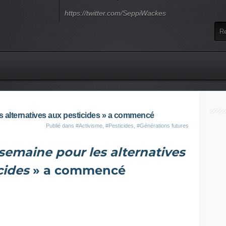
https://twitter.com/SeppiWackes
s alternatives aux pesticides » a commencé
Publié dans
#Activisme
,
#Pesticides
,
#Générations futures
semaine pour les alternatives
cides
» a commencé