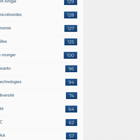
ert Amgar
129
nicotinoïdes
128
nomie
127
lles
125
k-monger
100
santo
96
technologies
94
iversité
74
té
64
RC
62
AAA
57