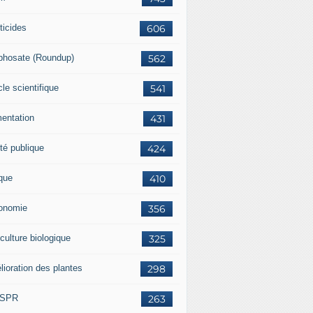
ticides
606
phosate (Roundup)
562
cle scientifique
541
mentation
431
té publique
424
ique
410
onomie
356
culture biologique
325
lioration des plantes
298
ISPR
263