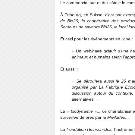
Le commercial pur et dur côtoie le comm
À Fribourg, en Suisse, c'est par exe
de Bio26, la coopérative des producte
Semeurs de saveurs Bio26, le local loc
Et ceci pour les événements en ligne :
«
Un webinaire gratuit d'une h
animaux et humains selon l'appr
Et aussi :
«
Se déroulera aussi le 25 mar
organisé par La Fabrique Ecol
discussion autour du contexte,
alternatives.
»
La «
biodynamie
»... ce charlatanism
surveillée de près par la
Miviludes
...
La
Fondation Heinrich-Böll
, l'instrume