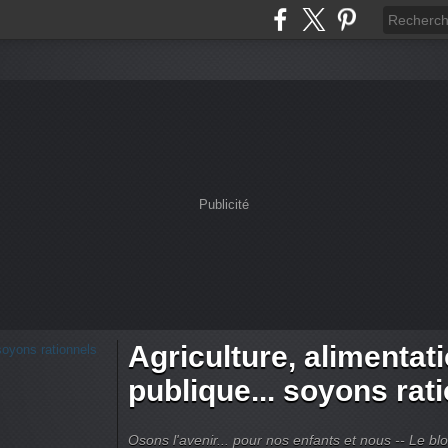
Publicité
Agriculture, alimentat
publique... soyons rat
Osons l'avenir... pour nos enfants et nous -- Le bl