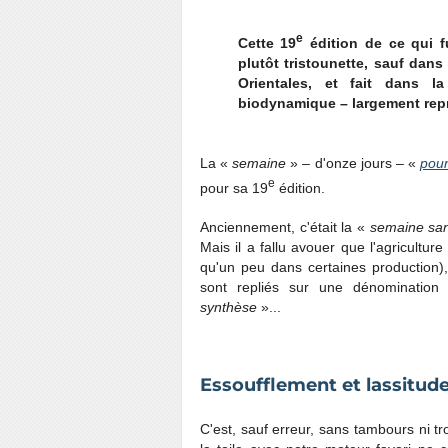
e
Cette 19
édition de ce qui 
plutôt tristounette, sauf dan
Orientales, et fait dans l
biodynamique – largement rep
La «
semaine
» – d'onze jours – «
pour
e
pour sa 19
édition.
Anciennement, c'était la «
semaine san
Mais il a fallu avouer que l'agriculture
qu'un peu dans certaines production),
sont repliés sur une dénomination
synthèse
»...
Essoufflement et lassitud
C'est, sauf erreur, sans tambours ni 