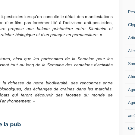
Pes
ti-pesticides lorsqu'on consulte le détail des manifestations
n d'un film, pas forcément lié à l'activisme anti-pesticides,
Gly
ure propose une balade printanière entre Kienheim et
aîcher biologique et d'un potager en permaculture.
»
Arti
Ali
tures, ainsi que les partenaires de la Semaine pour les
San
osent tout au long de la Semaine des centaines d'activités
Afr
la richesse de notre biodiversité, des rencontres entre
biologiques, des échanges de graines dans les marchés,
Agr
débats qui feront découvrir des facettes du monde de
e l'environnement.
»
Agri
amé
e la pub
CR