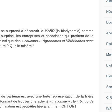
Alb
Néo
Eco
se surprend à découvrir le
MABD
(la biodynamie) comme
Abei
 surprise, les entreprises et association qui profitent de la
ainsi que des «
coucous
».
Agronomes et Vétérinaires sans
Ris
re ? Quelle misère !
Mon
Bio
Biod
San
de partenaires, avec une forte représentation de la filière
CI
 étonnant de trouver une activité «
nationale
» : le «
bingo de
ination est peut-être liée à la rime... Oh ! Oh !
IS