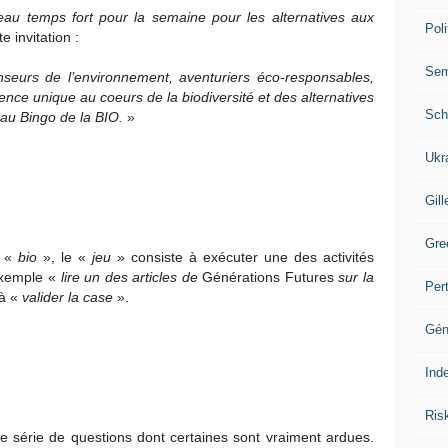
au temps fort pour la semaine pour les alternatives aux
Poli
e invitation :
Se
seurs de l’environnement, aventuriers éco-responsables,
nce unique au coeurs de la biodiversité et des alternatives
Sch
eau Bingo de la BIO.
»
Ukr
Gill
Gre
r «
bio
», le «
jeu
» consiste à exécuter une des activités
exemple «
lire un des articles de
Générations Futures
sur la
Per
 à «
valider la case
».
Gén
Ind
Ris
e série de questions dont certaines sont vraiment ardues.