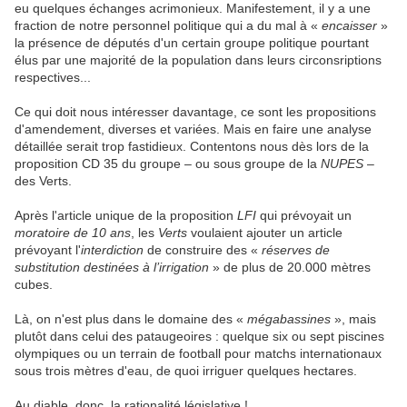
eu quelques échanges acrimonieux. Manifestement, il y a une
fraction de notre personnel politique qui a du mal à «
encaisser
»
la présence de députés d'un certain groupe politique pourtant
élus par une majorité de la population dans leurs circonsriptions
respectives...
Ce qui doit nous intéresser davantage, ce sont les propositions
d'amendement, diverses et variées. Mais en faire une analyse
détaillée serait trop fastidieux. Contentons nous dès lors de la
proposition CD 35 du groupe – ou sous groupe de la
NUPES
–
des Verts.
Après l'article unique de la proposition
LFI
qui prévoyait un
moratoire de 10 ans
, les
Verts
voulaient ajouter un article
prévoyant l'
interdiction
de construire des «
réserves de
substitution destinées à l’irrigation
» de plus de 20.000 mètres
cubes.
Là, on n'est plus dans le domaine des «
mégabassines
», mais
plutôt dans celui des pataugeoires : quelque six ou sept piscines
olympiques ou un terrain de football pour matchs internationaux
sous trois mètres d'eau, de quoi irriguer quelques hectares.
Au diable, donc, la rationalité législative !