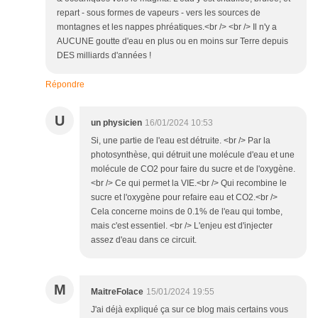
repart - sous formes de vapeurs - vers les sources de
montagnes et les nappes phréatiques.<br /> <br /> Il n'y a
AUCUNE goutte d'eau en plus ou en moins sur Terre depuis
DES milliards d'années !
Répondre
U
un physicien
16/01/2024 10:53
Si, une partie de l'eau est détruite. <br /> Par la
photosynthèse, qui détruit une molécule d'eau et une
molécule de CO2 pour faire du sucre et de l'oxygène.
<br /> Ce qui permet la VIE.<br /> Qui recombine le
sucre et l'oxygène pour refaire eau et CO2.<br />
Cela concerne moins de 0.1% de l'eau qui tombe,
mais c'est essentiel. <br /> L'enjeu est d'injecter
assez d'eau dans ce circuit.
M
MaitreFolace
15/01/2024 19:55
J'ai déjà expliqué ça sur ce blog mais certains vous