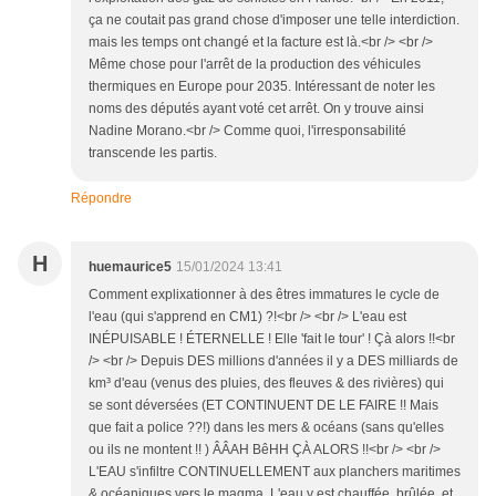
ça ne coutait pas grand chose d'imposer une telle interdiction.
mais les temps ont changé et la facture est là.<br /> <br />
Même chose pour l'arrêt de la production des véhicules
thermiques en Europe pour 2035. Intéressant de noter les
noms des députés ayant voté cet arrêt. On y trouve ainsi
Nadine Morano.<br /> Comme quoi, l'irresponsabilité
transcende les partis.
Répondre
H
huemaurice5
15/01/2024 13:41
Comment explixationner à des êtres immatures le cycle de
l'eau (qui s'apprend en CM1) ?!<br /> <br /> L'eau est
INÉPUISABLE ! ÉTERNELLE ! Elle 'fait le tour' ! Çà alors !!<br
/> <br /> Depuis DES millions d'années il y a DES milliards de
km³ d'eau (venus des pluies, des fleuves & des rivières) qui
se sont déversées (ET CONTINUENT DE LE FAIRE !! Mais
que fait a police ??!) dans les mers & océans (sans qu'elles
ou ils ne montent !! ) ÂÂAH BêHH ÇÀ ALORS !!<br /> <br />
L'EAU s'infiltre CONTINUELLEMENT aux planchers maritimes
& océaniques vers le magma. L'eau y est chauffée, brûlée, et