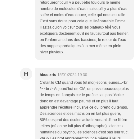
rétorqueront qu'il y a peut-être toujours le même
nombre de molécules d'eau mais qu'il y a plus d'eau
salée et moins d'eau douce, celle qui nous est utile.
C'est sans doute pour cela que l'inénarrable Emma
Haziza qu'on voit sur tous les plateaux télé vous
expliquera doctement qu'il ne faut surtout pas freiner,
en l'enfermant dans des bassines, le retour de l'eau
des nappes phréatiques à la mer même en plein
hiver pluvieux.
H
hbsc xris
15/01/2024 19:30
C'était le CM quand vous (et moi) étions jeunes...<br
/> <br /> Aujourd'hui en CM, on passe beaucoup plus
de temps en français car le prof ne sait pas l'écrire
donc on est davantage paumé et en plus il faut
apprendre l'écriture inclusive ce qui prend du temps.
Des sciences et des maths on en fait plus guère,
80% des prof des écoles actuels venant d'une filière
lettres (où on ne fait plus d'orthographe) sciences
humaines ou psycho, les sciences c'est pas leur truc.
<br /> Les prof apprennent tout de même à leurs