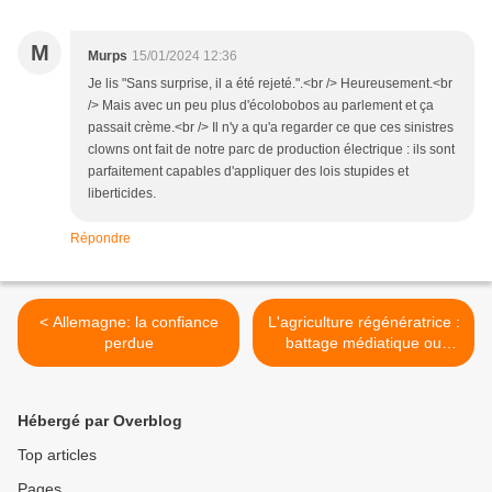
M
Murps
15/01/2024 12:36
Je lis "Sans surprise, il a été rejeté.".<br /> Heureusement.<br
/> Mais avec un peu plus d'écolobobos au parlement et ça
passait crème.<br /> Il n'y a qu'a regarder ce que ces sinistres
clowns ont fait de notre parc de production électrique : ils sont
parfaitement capables d'appliquer des lois stupides et
liberticides.
Répondre
< Allemagne: la confiance
L'agriculture régénératrice :
perdue
battage médiatique ou
espoir ? >
Hébergé par Overblog
Top articles
Pages