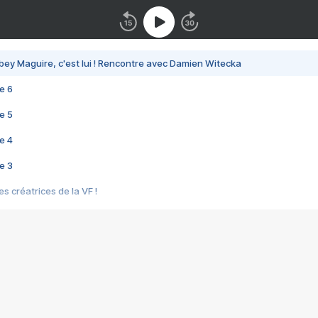
bey Maguire, c'est lui ! Rencontre avec Damien Witecka
e 6
e 5
e 4
e 3
s créatrices de la VF !
e 2
e 1
e Mektoub My Love arrive enfin ! Rencontre avec Shaïn Boumedine et Sal
i : après Toni en famille