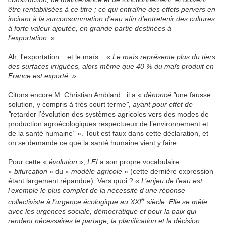
être rentabilisées à ce titre ; ce qui entraîne des effets pervers en
incitant à la surconsommation d’eau afin d’entretenir des cultures
à forte valeur ajoutée, en grande partie destinées à
l’exportation.
»
Ah, l'exportation... et le maïs... «
Le maïs représente plus du tiers
des surfaces irriguées, alors même que 40 % du maïs produit en
France est exporté. »
Citons encore M. Christian Amblard : il a «
dénoncé
"
une fausse
solution, y compris à très court terme
", ayant pour effet de
"
retarder l’évolution des systèmes agricoles vers des modes de
production agroécologiques respectueux de l’environnement et
de la santé humaine
"
». Tout est faux dans cette déclaration, et
on se demande ce que la santé humaine vient y faire.
Pour cette «
évolution
»,
LFI
a son propre vocabulaire :
«
bifurcation
» du «
modèle agricole
» (cette dernière expression
étant largement répandue). Vers quoi ? «
L’enjeu de l’eau est
l’exemple le plus complet de la nécessité d’une réponse
e
collectiviste à l’urgence écologique au XXI
siècle. Elle se mêle
avec les urgences sociale, démocratique et pour la paix qui
rendent nécessaires le partage, la planification et la décision