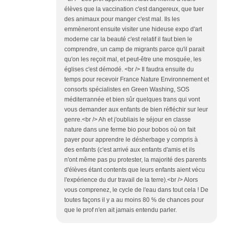
élèves que la vaccination c'est dangereux, que tuer
des animaux pour manger c'est mal. Ils les
emmèneront ensuite visiter une hideuse expo d'art
moderne car la beauté c'est relatif il faut bien le
comprendre, un camp de migrants parce qu'il parait
qu'on les reçoit mal, et peut-être une mosquée, les
églises c'est démodé. <br /> Il faudra ensuite du
temps pour recevoir France Nature Environnement et
consorts spécialistes en Green Washing, SOS
méditerrannée et bien sûr quelques trans qui vont
vous demander aux enfants de bien réfléchir sur leur
genre.<br /> Ah et j'oubliais le séjour en classe
nature dans une ferme bio pour bobos où on fait
payer pour apprendre le désherbage y compris à
des enfants (c'est arrivé aux enfants d'amis et ils
n'ont même pas pu protester, la majorité des parents
d'élèves étant contents que leurs enfants aient vécu
l'expérience du dur travail de la terre).<br /> Alors
vous comprenez, le cycle de l'eau dans tout cela ! De
toutes façons il y a au moins 80 % de chances pour
que le prof n'en ait jamais entendu parler.