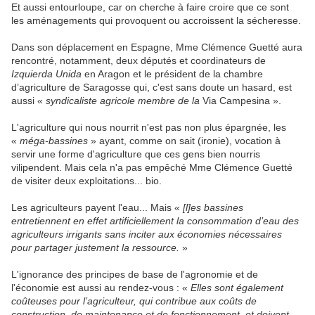
Et aussi entourloupe, car on cherche à faire croire que ce sont
les aménagements qui provoquent ou accroissent la sécheresse.
Dans son déplacement en Espagne, Mme Clémence Guetté aura
rencontré, notamment, deux députés et coordinateurs de
Izquierda Unida
en Aragon et le président de la chambre
d’agriculture de Saragosse qui, c'est sans doute un hasard, est
aussi «
syndicaliste agricole membre de la
Via Campesina ».
L'agriculture qui nous nourrit n'est pas non plus épargnée, les
«
méga-bassines
» ayant, comme on sait (ironie), vocation à
servir une forme d'agriculture que ces gens bien nourris
vilipendent. Mais cela n'a pas empêché Mme Clémence Guetté
de visiter deux exploitations... bio.
Les agriculteurs payent l'eau... Mais «
[l]es bassines
entretiennent en effet artificiellement la consommation d’eau des
agriculteurs irrigants sans inciter aux économies nécessaires
pour partager justement la ressource.
»
L'ignorance des principes de base de l'agronomie et de
l'économie est aussi au rendez-vous : «
Elles sont également
coûteuses pour l’agriculteur, qui contribue aux coûts de
construction, de maintenance et de fonctionnement, et doivent