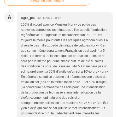
Ajouter un commentaire
A
Agro_phil
16/01/2024 10:45
100% d'accord avec ce Monsieur!<br /> Le pb de ces
nouvelles approches techniques que l'on appelle "agriculture
régénérative" ou "agriculture de conservation" ou...." ", est
toujours le même pour toutes les pratiques agronomiques: La
diversité des milieux pédo climatique de cultures.<br /> Rien
que sur un même département Français on peut avoir 4 à 5
milieux différents ou la technique de production optimum ne
sera pas la même pour une simple culture de blé du faites
des condition de sols , de la météo...<br /> On ne gère pas un
sol naturellement à 50% d'argile qu'un sol a 10%.<br /> <br />
En générale se qui ce dessine est néanmoins une baisse du
travail du sol (pas de la même façon entre 10 et 50% d'argile)
, la couverture permanente des sols pour une intensification
de la production de biomasse et une intensification de la
vie/fonctionnement naturelle des sols et un
allongement/diversification des rotations.<br /> <br /> Bon là il
y en a déjà qui coince car j'utilise le mot "Intensification"...Et
pourtant c'est ce qu'il faut absolument faire intensifié les