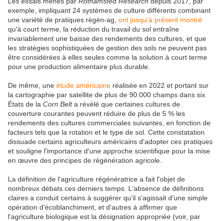
Les essais menés par
Rothamsted Research
depuis 2017, par
exemple, impliquant 24 systèmes de culture différents combinant
une variété de pratiques régén-ag,
ont jusqu'à présent montré
qu'à court terme, la réduction du travail du sol entraîne
invariablement une baisse des rendements des cultures, et que
les stratégies sophistiquées de gestion des sols ne peuvent pas
être considérées à elles seules comme la solution à court terme
pour une production alimentaire plus durable.
De même, une
étude américaine
réalisée en 2022 et portant sur
la cartographie par satellite de plus de 90.000 champs dans six
États de la
Corn Belt
a révélé que certaines cultures de
couverture courantes peuvent réduire de plus de 5 % les
rendements des cultures commerciales suivantes, en fonction de
facteurs tels que la rotation et le type de sol. Cette constatation
dissuade certains agriculteurs américains d'adopter ces pratiques
et souligne l'importance d'une approche scientifique pour la mise
en œuvre des principes de régénération agricole.
La définition de l'agriculture régénératrice a fait l'objet de
nombreux débats ces derniers temps. L'absence de définitions
claires a conduit certains à suggérer qu'il s'agissait d'une simple
opération d'écoblanchiment, et d'autres à affirmer que
l'agriculture biologique est la désignation appropriée (voir, par