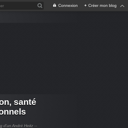
Connexion
+
Créer mon blog
ion, santé
ionnels
og d'un André Heitz --