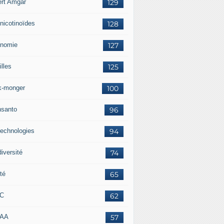
ert Amgar
129
nicotinoïdes
128
nomie
127
lles
125
k-monger
100
santo
96
technologies
94
iversité
74
té
65
RC
62
AAA
57