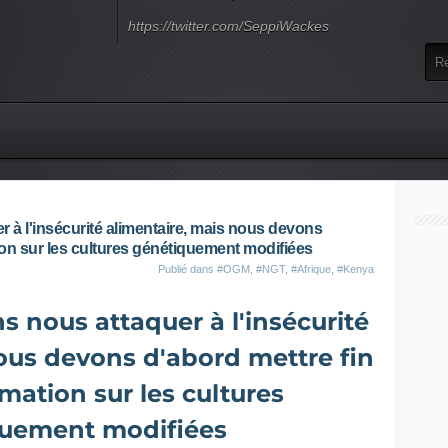
https://twitter.com/SeppiWackes
 à l'insécurité alimentaire, mais nous devons
tion sur les cultures génétiquement modifiées
Publié dans
#OGM
,
#NGT
,
#Afrique
,
#Kenya
 nous attaquer à l'insécurité
ous devons d'abord mettre fin
rmation sur les cultures
uement modifiées