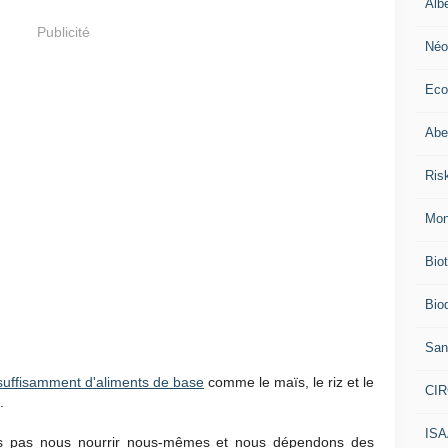
Alb
Publicité
Néo
Eco
Abei
Ris
Mon
Bio
Biod
San
suffisamment d'aliments de base
comme le maïs, le riz et le
CI
.
IS
ns pas nous nourrir nous-mêmes et nous dépendons des