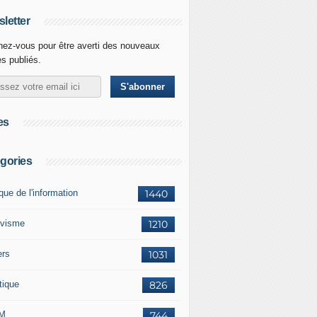
letter
ez-vous pour être averti des nouveaux
es publiés.
es
gories
ique de l'information
1440
ivisme
1210
ers
1031
tique
826
M
744