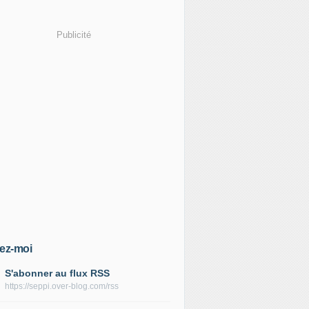
Publicité
ez-moi
S'abonner au flux RSS
https://seppi.over-blog.com/rss