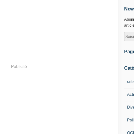
News
Abonn
articl
Pag
Publicité
Caté
crit
Act
Div
Poli
OG