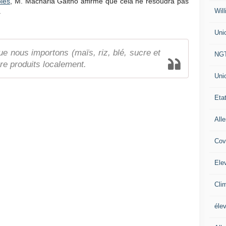
bles
, M. Macharia Gaitho affirme que cela ne résoudra pas
Will
.
Uni
ue nous importons (maïs, riz, blé, sucre et
NG
tre produits localement.
Uni
Eta
All
Cov
Ele
Cli
éle