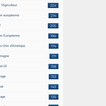
i l'Agriculteur
224
on européenne
214
T
205
on Européenne
196
ts-Unis d'Amérique
174
emagne
171
id-19
158
vage
153
mat
143
vage
135