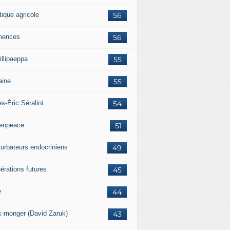
tique agricole
56
mences
56
illipaeppa
55
aine
55
es-Éric Séralini
54
enpeace
51
turbateurs endocriniens
49
érations futures
45
e
44
k-monger (David Zaruk)
43