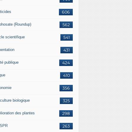
ticides
606
phosate (Roundup)
562
cle scientifique
541
mentation
431
té publique
424
ique
410
onomie
356
culture biologique
325
lioration des plantes
298
ISPR
263