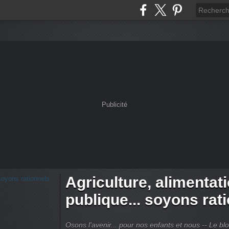
Publicité
Agriculture, alimentat
publique... soyons rat
Osons l'avenir... pour nos enfants et nous -- Le bl