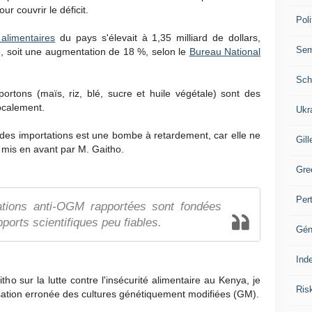
r couvrir le déficit.
Poli
 alimentaires
du pays s'élevait à 1,35 milliard de dollars,
Se
e, soit une augmentation de 18 %, selon le
Bureau National
Sch
rtons (maïs, riz, blé, sucre et huile végétale) sont des
ocalement.
Ukr
des importations est une bombe à retardement, car elle ne
Gill
e mis en avant par M. Gaitho.
Gre
Per
ations anti-OGM rapportées sont fondées
ports scientifiques peu fiables.
Gén
Ind
tho sur la lutte contre l'insécurité alimentaire au Kenya, je
Ris
sation erronée des cultures génétiquement modifiées (GM).