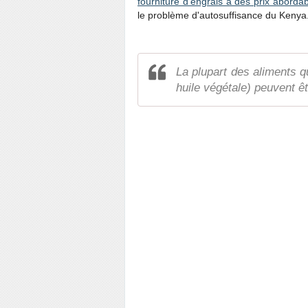
fourniture d'engrais à des prix aborda
le problème d'autosuffisance du Kenya
La plupart des aliments q
huile végétale) peuvent ê