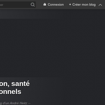
Connexion
+
Créer mon blog
ion, santé
ionnels
og d'un André Heitz --