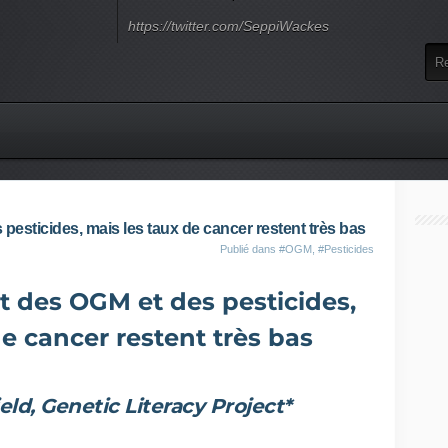
https://twitter.com/SeppiWackes
pesticides, mais les taux de cancer restent très bas
Publié dans
#OGM
,
#Pesticides
t des OGM et des pesticides,
de cancer restent très bas
ld, Genetic Literacy Project*