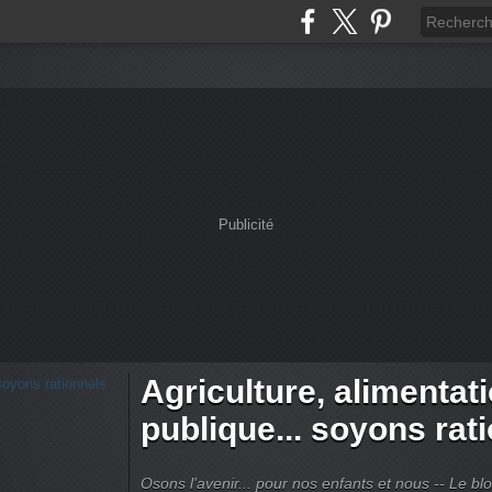
Publicité
Agriculture, alimentat
publique... soyons rat
Osons l'avenir... pour nos enfants et nous -- Le bl