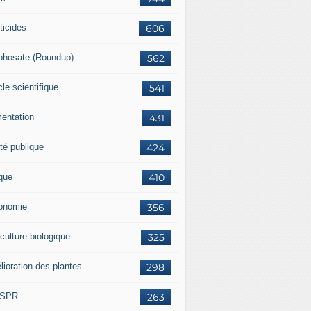
ticides
606
phosate (Roundup)
562
cle scientifique
541
mentation
431
té publique
424
ique
410
onomie
356
culture biologique
325
lioration des plantes
298
ISPR
263