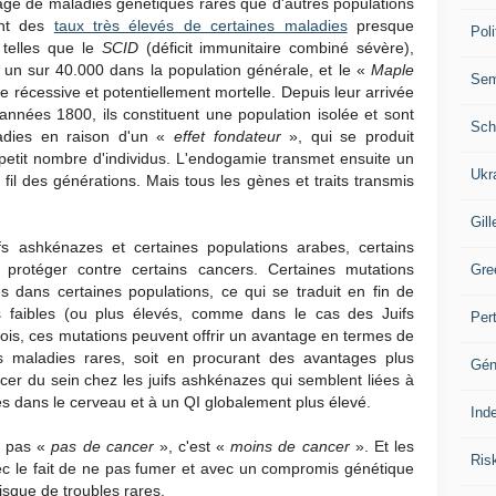
tage de maladies génétiques rares que d'autres populations
ent des
taux très élevés de certaines maladies
presque
Poli
 telles que le
SCID
(déficit immunitaire combiné sévère),
 un sur 40.000 dans la population générale, et le «
Maple
Se
 récessive et potentiellement mortelle. Depuis leur arrivée
nnées 1800, ils constituent une population isolée et sont
Sch
adies en raison d'un «
effet fondateur
», qui se produit
 petit nombre d'individus. L'endogamie transmet ensuite un
Ukr
il des générations. Mais tous les gènes et traits transmis
Gill
fs ashkénazes et certaines populations arabes, certains
 protéger contre certains cancers. Certaines mutations
Gre
 dans certaines populations, ce qui se traduit en fin de
 faibles (ou plus élevés, comme dans le cas des Juifs
Per
ois, ces mutations peuvent offrir un avantage en termes de
es maladies rares, soit en procurant des avantages plus
Gén
cer du sein chez les juifs ashkénazes qui semblent liées à
s dans le cerveau et à un QI globalement plus élevé.
Ind
st pas «
pas de cancer
», c'est «
moins de cancer
». Et les
Ris
vec le fait de ne pas fumer et avec un compromis génétique
isque de troubles rares.