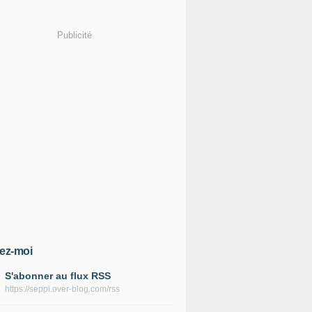
Publicité
ez-moi
S'abonner au flux RSS
https://seppi.over-blog.com/rss