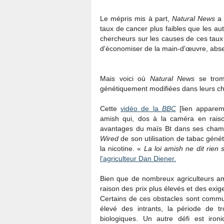
Le mépris mis à part,
Natural News
a 
taux de cancer plus faibles que les aut
chercheurs sur les causes de ces taux :
d'économiser de la main-d'œuvre, abs
Mais voici où
Natural News
se trom
génétiquement modifiées dans leurs 
Cette
vidéo de la
BBC
[lien apparemm
amish qui, dos à la caméra en raiso
avantages du maïs Bt dans ses champ
Wired
de son utilisation de tabac gén
la nicotine. «
La loi amish ne dit rien
l'agriculteur Dan
Diener.
Bien que de nombreux agriculteurs a
raison des prix plus élevés et des exi
Certains de ces obstacles sont communs
élevé des intrants, la période de t
biologiques. Un autre défi est iron