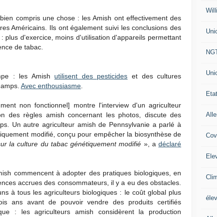
Will
bien compris une chose : les Amish ont effectivement des
res Américains. Ils ont également suivi les conclusions des
Uni
 plus d'exercice, moins d'utilisation d'appareils permettant
ence de tabac.
NG
Uni
pe : les Amish
utilisent des pesticides
et des cultures
champs.
Avec enthousiasme
.
Eta
ent non fonctionnel] montre l'interview d'un agriculteur
All
n des règles amish concernant les photos, discute des
s. Un autre agriculteur amish de Pennsylvanie a parlé à
étiquement modifié, conçu pour empêcher la biosynthèse de
Cov
 sur la culture du tabac génétiquement modifié
», a
déclaré
Ele
mish commencent à adopter des pratiques biologiques, en
Cli
gences accrues des consommateurs, il y a eu des obstacles.
 à tous les agriculteurs biologiques : le coût global plus
éle
rois ans avant de pouvoir vendre des produits certifiés
ique : les agriculteurs amish considèrent la production