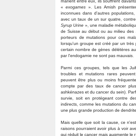
marient entre eux, ils souffrent davan
«
exogames
». Les Amish présent
inconnues dans d'autres populations,
avec un taux de un sur quatre, contre
Syrup Urine
», une maladie métabolique
de Suisse au début ou au milieu des a
porteurs de mutations pour ces mal
lorsqu'un groupe est créé par un très
certain nombre de gènes délétères au f
par l'endogamie ne sont pas mauvais.
Parmi ces groupes, tels que les Jui
troubles et mutations rares peuvent
peuvent être plus ou moins fréquentes
compte par des taux de cancer plus
ashkénazes et du cancer du sein). Parf
survie, soit en protégeant contre d
indirects, comme les mutations du can
une plus grande production de dendrite
Mais quelle que soit la cause, ce n'e
raisons pourraient avoir plus à voir a
qui réduit le cancer mais augmente le r