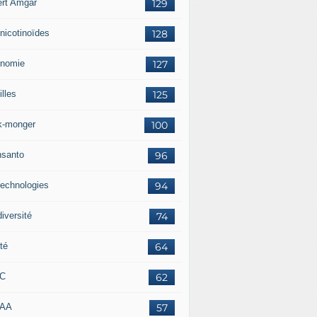
ert Amgar
129
nicotinoïdes
128
nomie
127
lles
125
k-monger
100
santo
96
technologies
94
iversité
74
té
64
RC
62
AAA
57