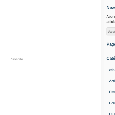
News
Abonn
articl
Pag
Caté
Publicité
crit
Act
Div
Poli
OG