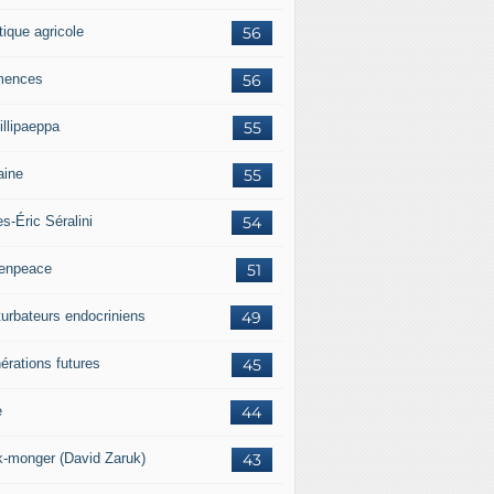
tique agricole
56
mences
56
illipaeppa
55
aine
55
es-Éric Séralini
54
enpeace
51
turbateurs endocriniens
49
érations futures
45
e
44
k-monger (David Zaruk)
43