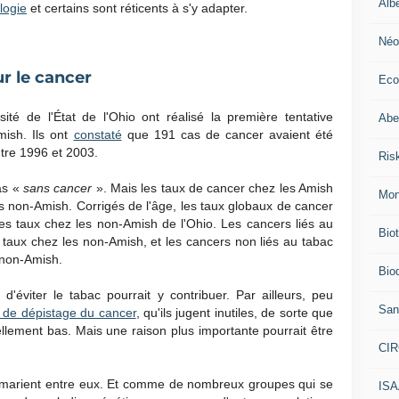
Alb
logie
et certains sont réticents à s'y adapter.
Néo
r le cancer
Eco
té de l'État de l'Ohio ont réalisé la première tentative
Abei
mish. Ils ont
constaté
que 191 cas de cancer avaient été
ntre 1996 et 2003.
Ris
as «
sans cancer
». Mais les taux de cancer chez les Amish
Mon
s non-Amish. Corrigés de l'âge, les taux globaux de cancer
s taux chez les non-Amish de l'Ohio. Les cancers liés au
Bio
taux chez les non-Amish, et les cancers non liés au tabac
 non-Amish.
Biod
d'éviter le tabac pourrait y contribuer. Par ailleurs, peu
San
 de dépistage du cancer
, qu'ils jugent inutiles, de sorte que
ciellement bas. Mais une raison plus importante pourrait être
CI
 se marient entre eux. Et comme de nombreux groupes qui se
IS