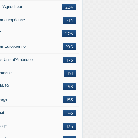
i l'Agriculteur
224
on européenne
214
T
205
on Européenne
196
ts-Unis d'Amérique
173
emagne
171
id-19
158
vage
153
mat
143
vage
135