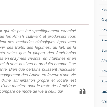
Pes
Gly
Arti
nt qui n'a pas été spécifiquement examiné
que les Amish cultivent et produisent tous
Ali
oient des méthodes biologiques éprouvées
enir des fruits, des légumes, du lait, de la
San
ents sains que la plupart des Américains
hes en enzymes vivants, en vitamines et en
Afr
amish sont cultivés et produits comme il se
anté. Bien que certains puissent ridiculiser
Agr
l'engagement des Amish en faveur d'une vie
 d'une alimentation propre et locale est
Agri
 d'une manière dont le reste de l'Amérique
n compare ce mode de vie à celui qui
amé
CR