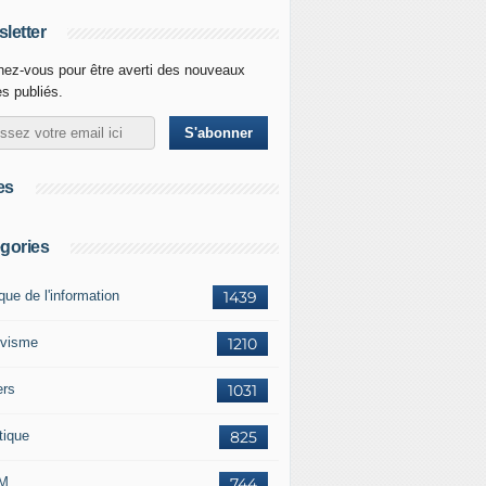
letter
ez-vous pour être averti des nouveaux
es publiés.
es
gories
ique de l'information
1439
ivisme
1210
ers
1031
tique
825
M
744