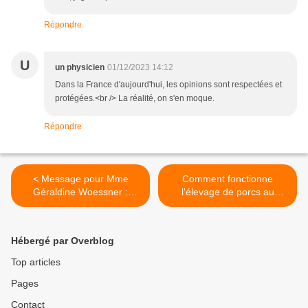
Répondre
U
un physicien
01/12/2023 14:12
Dans la France d'aujourd'hui, les opinions sont respectées et
protégées.<br /> La réalité, on s'en moque.
Répondre
< Message pour Mme
Comment fonctionne
Géraldine Woessner :
l'élevage de porcs au
« Don't give up the fight »
Mexique, pays du top 10 ?
(republié)
>
Hébergé par Overblog
Top articles
Pages
Contact