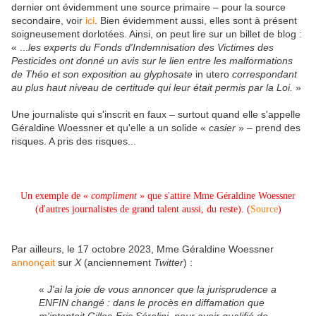
dernier ont évidemment une source primaire – pour la source
secondaire, voir
ici
. Bien évidemment aussi, elles sont à présent
soigneusement dorlotées. Ainsi, on peut lire sur un billet de blog :
« ...
les experts du Fonds d'Indemnisation des Victimes des
Pesticides ont donné un avis sur le lien entre les malformations
de Théo et son exposition au glyphosate
in utero
correspondant
au plus haut niveau de certitude qui leur était permis par la Loi.
»
Une journaliste qui s'inscrit en faux – surtout quand elle s'appelle
Géraldine Woessner et qu'elle a un solide «
casier
» – prend des
risques. A pris des risques...
Un exemple de «
compliment
» que s'attire Mme Géraldine Woessner
(d'autres journalistes de grand talent aussi, du reste). (
Source
)
Par ailleurs, le 17 octobre 2023, Mme Géraldine Woessner
annonçait
sur
X
(anciennement
Twitter
) :
«
J'ai la joie de vous annoncer que la jurisprudence a
ENFIN changé : dans le procès en diffamation que
m'intentait Gilles-Eric Séralini, pour avoir qualifié de