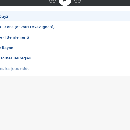
 DayZ
 a 13 ans (et vous l'avez ignoré)
e (littéralement)
im Rayan
 toutes les règles
s les jeux vidéo
us choquant de Rockstar ? - Le scandale BULLY
e plus moche de Steam
du RÊVE tourne au CAUCHEMAR
pendant 8 heures
it… à tort