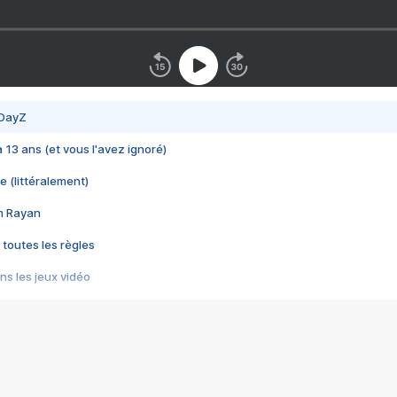
 DayZ
 a 13 ans (et vous l'avez ignoré)
e (littéralement)
im Rayan
 toutes les règles
s les jeux vidéo
us choquant de Rockstar ? - Le scandale BULLY
e plus moche de Steam
du RÊVE tourne au CAUCHEMAR