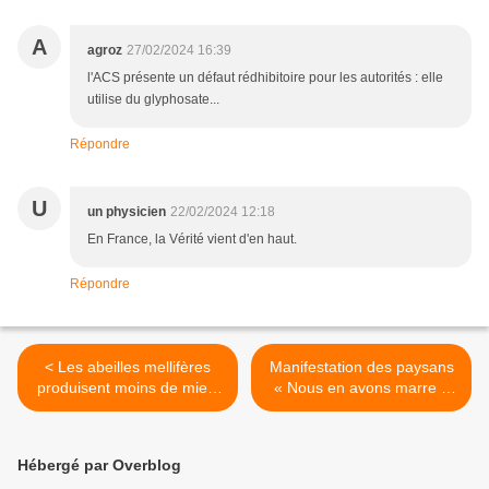
A
agroz
27/02/2024 16:39
l'ACS présente un défaut rédhibitoire pour les autorités : elle
utilise du glyphosate...
Répondre
U
un physicien
22/02/2024 12:18
En France, la Vérité vient d'en haut.
Répondre
< Les abeilles mellifères
Manifestation des paysans
produisent moins de miel ;
« Nous en avons marre »
une étude de l'Université de
en Allemagne : moins de
l'État de Pennsylvanie
participants, plus de
fournit des indices à ce
pression >
Hébergé par Overblog
sujet