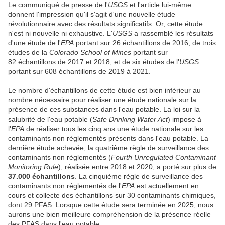
Le communiqué de presse de l'
USGS
et l'article lui-même
donnent l'impression qu'il s'agit d'une nouvelle étude
révolutionnaire avec des résultats significatifs. Or, cette étude
n'est ni nouvelle ni exhaustive. L'
USGS
a rassemblé les résultats
d'une étude de l'
EPA
portant sur 26 échantillons de 2016, de trois
études de la
Colorado School of Mines
portant sur
82 échantillons de 2017 et 2018, et de six études de l'
USGS
portant sur 608 échantillons de 2019 à 2021.
Le nombre d'échantillons de cette étude est bien inférieur au
nombre nécessaire pour réaliser une étude nationale sur la
présence de ces substances dans l'eau potable. La loi sur la
salubrité de l'eau potable (
Safe Drinking Water Act
) impose à
l'
EPA
de réaliser tous les cinq ans une étude nationale sur les
contaminants non réglementés présents dans l'eau potable. La
dernière étude achevée, la quatrième règle de surveillance des
contaminants non réglementés (
Fourth Unregulated Contaminant
Monitoring Rule
)
, réalisée entre 2018 et 2020, a porté sur plus de
37.000 échantillons
. La cinquième règle de surveillance des
contaminants non réglementés de l'
EPA
est actuellement en
cours et collecte des échantillons sur 30 contaminants chimiques,
dont 29 PFAS. Lorsque cette étude sera terminée en 2025, nous
aurons une bien meilleure compréhension de la présence réelle
des PFAS dans l'eau potable.