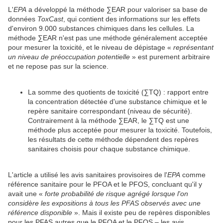
L'
EPA
a développé la méthode ∑EAR pour valoriser sa base de
données
ToxCast
, qui contient des informations sur les effets
d'environ 9.000 substances chimiques dans les cellules. La
méthode ∑EAR n'est pas une méthode généralement acceptée
pour mesurer la toxicité, et le niveau de dépistage «
représentant
un niveau de préoccupation potentielle
» est purement arbitraire
et ne repose pas sur la science.
La somme des quotients de toxicité (∑TQ) : rapport entre
la concentration détectée d'une substance chimique et le
repère sanitaire correspondant (niveau de sécurité).
Contrairement à la méthode ∑EAR, le ∑TQ est une
méthode plus acceptée pour mesurer la toxicité. Toutefois,
les résultats de cette méthode dépendent des repères
sanitaires choisis pour chaque substance chimique.
L'article a utilisé les avis sanitaires provisoires de l'
EPA
comme
référence sanitaire pour le PFOA et le PFOS, concluant qu'il y
avait une «
forte probabilité de risque agrégé lorsque l'on
considère les expositions à tous les PFAS observés avec une
référence disponible
». Mais il existe peu de repères disponibles
pour les PFAS autres que le PFOA et le PFOS – les avis