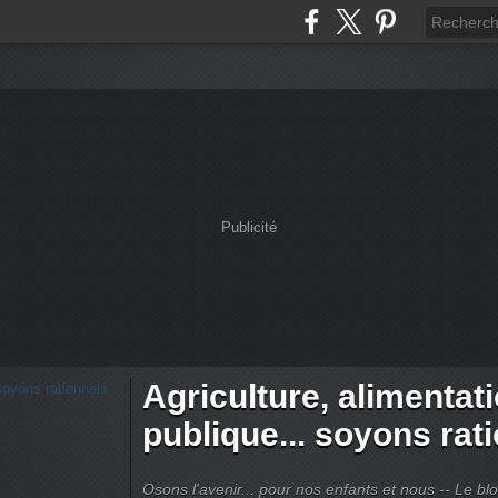
Publicité
Agriculture, alimentat
publique... soyons rat
Osons l'avenir... pour nos enfants et nous -- Le bl