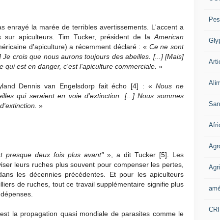
Pes
pas enrayé la marée de terribles avertissements. L'accent a
s sur apiculteurs. Tim Tucker, président de la
American
Gly
éricaine d'apiculture) a récemment déclaré : «
Ce ne sont
] Je crois que nous aurons toujours des abeilles. [...] [Mais]
Arti
 qui est en danger, c'est l'apiculture commerciale.
»
Ali
yland Dennis van Engelsdorp fait écho [4] : «
Nous ne
es qui seraient en voie d'extinction. [...] Nous sommes
San
d'extinction.
»
Afr
Agr
ent presque deux fois plus avant"
», a dit Tucker [5]. Les
iviser leurs ruches plus souvent pour compenser les pertes,
Agri
dans les décennies précédentes. Et pour les apiculteurs
liers de ruches, tout ce travail supplémentaire signifie plus
amé
e dépenses.
CR
 est la propagation quasi mondiale de parasites comme le