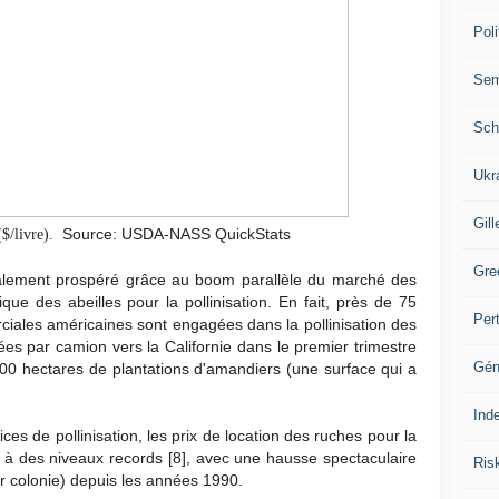
Poli
Se
Sch
Ukr
Gill
Source: USDA-NASS QuickStats
($/livre).
Gre
galement prospéré grâce au boom parallèle du marché des
ue des abeilles pour la pollinisation. En fait, près de 75
Per
ciales américaines sont engagées dans la pollinisation des
ées par camion vers la Californie dans le premier trimestre
Gén
00 hectares de plantations d'amandiers (une surface qui a
Ind
s de pollinisation, les prix de location des ruches pour la
é à des niveaux records [8], avec une hausse spectaculaire
Ris
r colonie) depuis les années 1990.