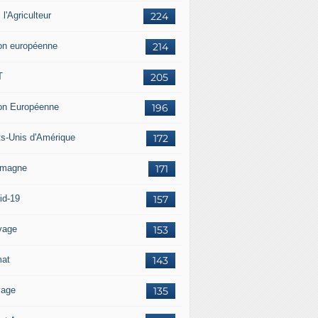
i l'Agriculteur
224
on européenne
214
T
205
on Européenne
196
ts-Unis d'Amérique
172
emagne
171
id-19
157
vage
153
mat
143
vage
135