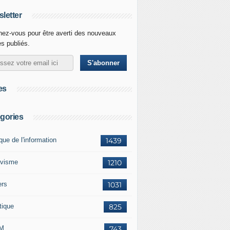
letter
ez-vous pour être averti des nouveaux
es publiés.
es
gories
ique de l'information
1439
ivisme
1210
ers
1031
tique
825
M
743