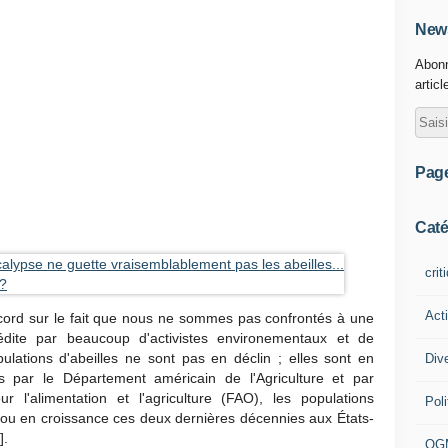
News
Abonn
articl
Pag
Caté
crit
Act
ccord sur le fait que nous ne sommes pas confrontés à une
prédite par beaucoup d'activistes environementaux et de
ulations d'abeilles ne sont pas en déclin ; elles sont en
Div
es par le Département américain de l'Agriculture et par
r l'alimentation et l'agriculture (FAO), les populations
Poli
s ou en croissance ces deux dernières décennies aux États-
].
OG