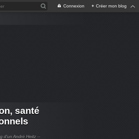
Connexion
+
Créer mon blog
ion, santé
ionnels
og d'un André Heitz --