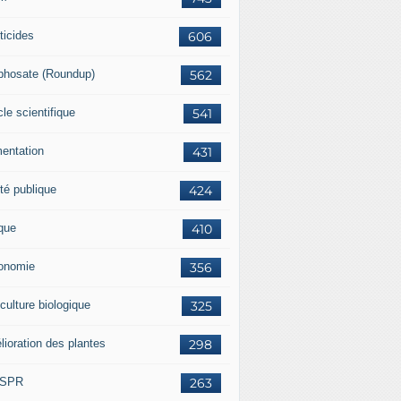
ticides
606
phosate (Roundup)
562
cle scientifique
541
mentation
431
té publique
424
ique
410
onomie
356
culture biologique
325
lioration des plantes
298
ISPR
263