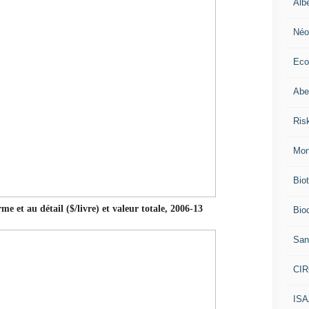
Alb
Néo
Eco
Abei
Ris
Mon
Bio
me et au détail ($/livre) et valeur totale, 2006-13
Biod
San
CI
IS