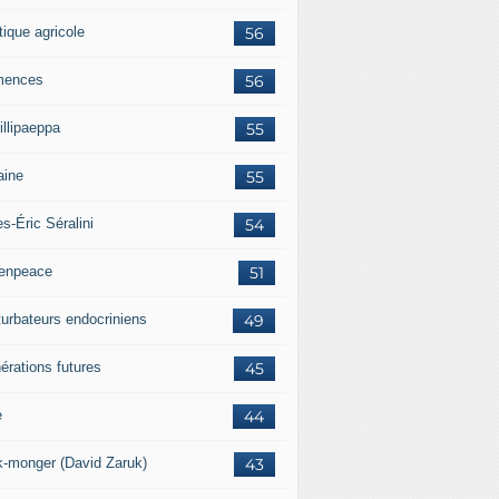
tique agricole
56
mences
56
illipaeppa
55
aine
55
es-Éric Séralini
54
enpeace
51
turbateurs endocriniens
49
érations futures
45
e
44
k-monger (David Zaruk)
43