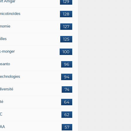
ert Amgar
129
nicotinoïdes
128
nomie
127
lles
125
k-monger
100
santo
96
technologies
94
iversité
74
té
64
RC
62
AAA
57