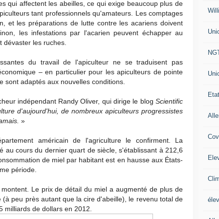
s qui affectent les abeilles, ce qui exige beaucoup plus de
Will
apiculteurs tant professionnels qu'amateurs. Les comptages
n, et les préparations de lutte contre les acariens doivent
Uni
non, les infestations par l'acarien peuvent échapper au
t dévaster les ruches.
NG
ssantes du travail de l'apiculteur ne se traduisent pas
onomique – en particulier pour les apiculteurs de pointe
Uni
se sont adaptés aux nouvelles conditions.
Eta
cheur indépendant Randy Oliver, qui dirige le blog
Scientific
ulture d'aujourd'hui, de nombreux apiculteurs progressistes
All
jamais.
»
Cov
artement américain de l'agriculture le confirment. La
au cours du dernier quart de siècle, s'établissant à 212,6
Ele
onsommation de miel par habitant est en hausse aux États-
ême période.
Cli
x montent. Le prix de détail du miel a augmenté de plus de
(à peu près autant que la cire d'abeille), le revenu total de
éle
5 milliards de dollars en 2012.