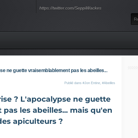
https://twitter.com/SeppiWackes
 ne guette vraisemblablement pas les abeilles...
Publié dans
#Jon Entine
,
#Abeilles
se ? L'apocalypse ne guette
pas les abeilles... mais qu'en
 des apiculteurs ?