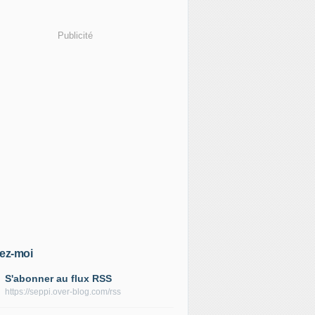
Publicité
ez-moi
S'abonner au flux RSS
https://seppi.over-blog.com/rss