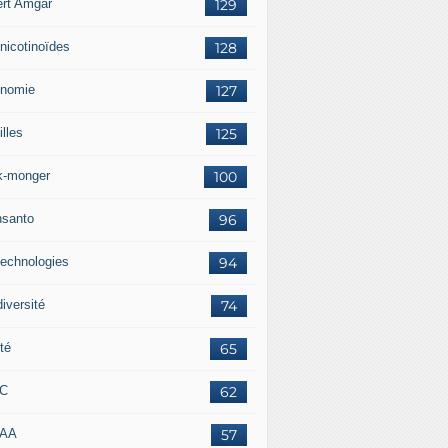
ert Amgar
129
nicotinoïdes
128
nomie
127
lles
125
k-monger
100
santo
96
technologies
94
iversité
74
té
65
RC
62
AAA
57