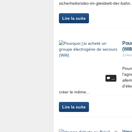
sicherheitsrisiko-im-gleisbett-der-bahn..
Lire la suite
Pour
(Willi
13 Avr
Pourq
l'agr
…
alle
d'éle
créer le même...
Lire la suite
Voya