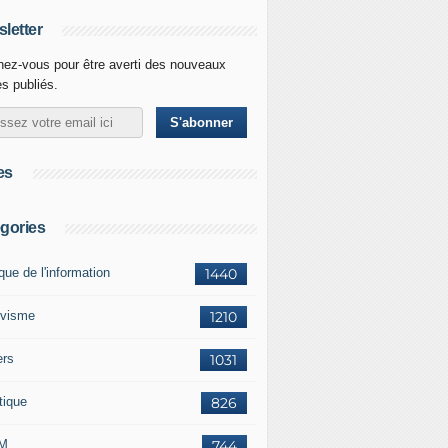
letter
ez-vous pour être averti des nouveaux
es publiés.
es
gories
ique de l'information
1440
ivisme
1210
ers
1031
tique
826
M
744