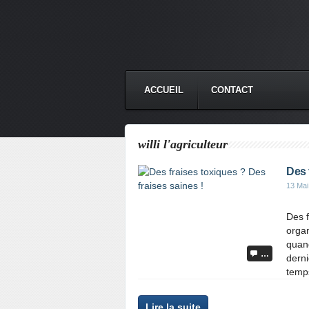
ACCUEIL
CONTACT
willi l'agriculteur
Des 
13 Mai
Des f
orga
quand
…
dern
temps
Lire la suite