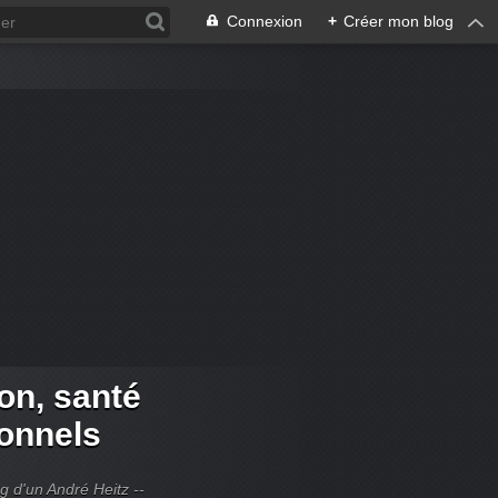
Connexion
+
Créer mon blog
ion, santé
ionnels
og d'un André Heitz --