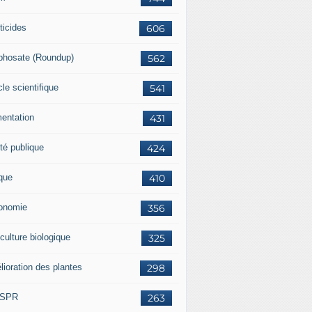
ticides
606
phosate (Roundup)
562
cle scientifique
541
mentation
431
té publique
424
ique
410
onomie
356
culture biologique
325
lioration des plantes
298
ISPR
263