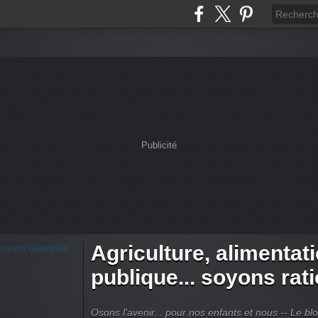
Publicité
Agriculture, alimentat
publique... soyons rat
Osons l'avenir... pour nos enfants et nous -- Le bl