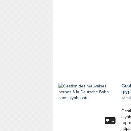
Gest
glyp
12 Mai
Gest
glyph
…
repré
https