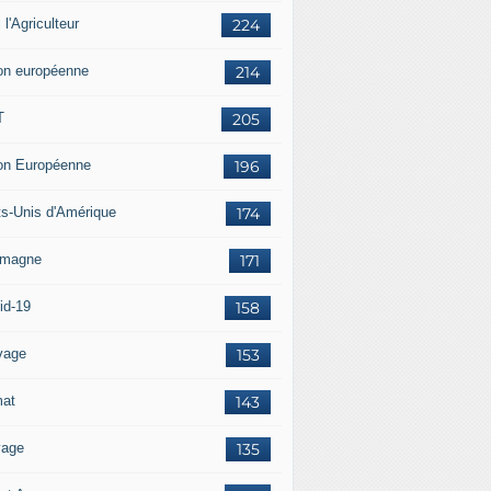
i l'Agriculteur
224
on européenne
214
T
205
on Européenne
196
ts-Unis d'Amérique
174
emagne
171
id-19
158
vage
153
mat
143
vage
135