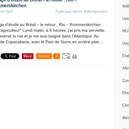
merskirchen
Will
rier 2024
Publié dans
#Brésil
,
#Willi l'Agriculteur
Uni
e d'étude au Brésil – le retour : Rio – Rommerskirchen
 l'agriculteur* Lundi matin, à 6 heures, j'ai pris ma serviette,
NG
traversé la rue et je me suis baigné dans l'Atlantique. Au
de Copacabana, avec le Pain de Sucre en arrière-plan....
Uni
Eta
Repost
0
All
Cov
Ele
Cli
éle