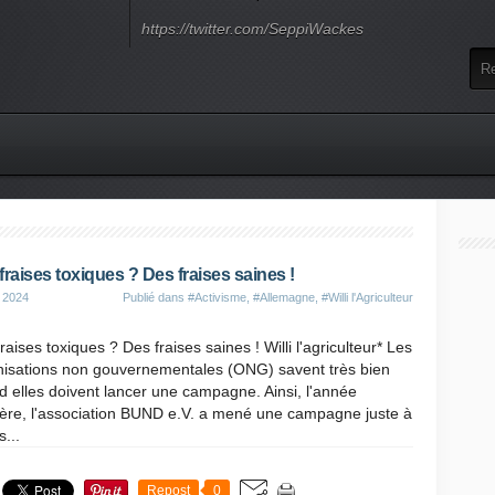
https://twitter.com/SeppiWackes
fraises toxiques ? Des fraises saines !
 2024
Publié dans
#Activisme
,
#Allemagne
,
#Willi l'Agriculteur
raises toxiques ? Des fraises saines ! Willi l'agriculteur* Les
nisations non gouvernementales (ONG) savent très bien
 elles doivent lancer une campagne. Ainsi, l'année
ière, l'association BUND e.V. a mené une campagne juste à
...
Repost
0