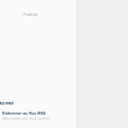
Publicité
ez-moi
S'abonner au flux RSS
https://seppi.over-blog.com/rss