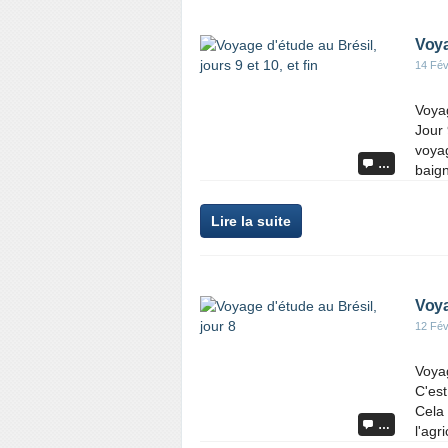
Voya
14 Fév
Voyag
Jour 
voya
…
baign
Lire la suite
Voya
12 Fév
Voyag
C'est
Cela 
…
l'agr