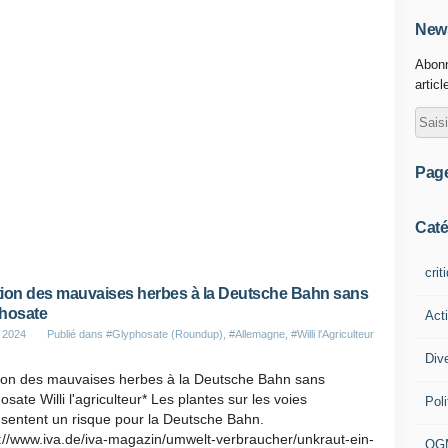
News
Abonn
articl
Pag
Caté
crit
ion des mauvaises herbes à la Deutsche Bahn sans
hosate
Act
 2024
Publié dans
#Glyphosate (Roundup)
,
#Allemagne
,
#Willi l'Agriculteur
Div
ion des mauvaises herbes à la Deutsche Bahn sans
osate Willi l'agriculteur* Les plantes sur les voies
Poli
sentent un risque pour la Deutsche Bahn.
://www.iva.de/iva-magazin/umwelt-verbraucher/unkraut-ein-
OG