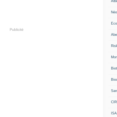
Alb
Néo
Eco
Publicité
Abei
Ris
Mon
Bio
Biod
San
CI
IS