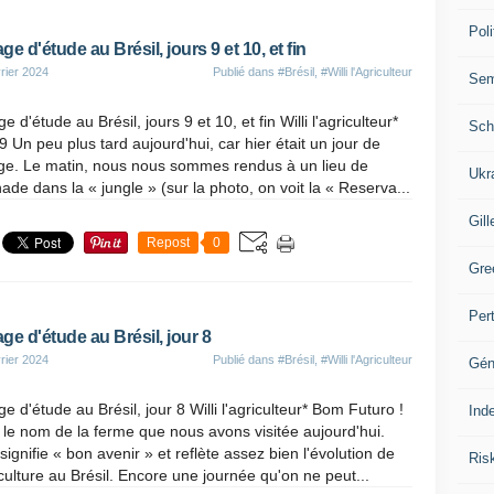
Poli
ge d'étude au Brésil, jours 9 et 10, et fin
rier 2024
Publié dans
#Brésil
,
#Willi l'Agriculteur
Se
e d'étude au Brésil, jours 9 et 10, et fin Willi l'agriculteur*
Sch
9 Un peu plus tard aujourd'hui, car hier était un jour de
ge. Le matin, nous nous sommes rendus à un lieu de
Ukr
ade dans la « jungle » (sur la photo, on voit la « Reserva...
Gill
Repost
0
Gre
Per
ge d'étude au Brésil, jour 8
rier 2024
Publié dans
#Brésil
,
#Willi l'Agriculteur
Gén
e d'étude au Brésil, jour 8 Willi l'agriculteur* Bom Futuro !
Ind
 le nom de la ferme que nous avons visitée aujourd'hui.
signifie « bon avenir » et reflète assez bien l'évolution de
Ris
iculture au Brésil. Encore une journée qu'on ne peut...