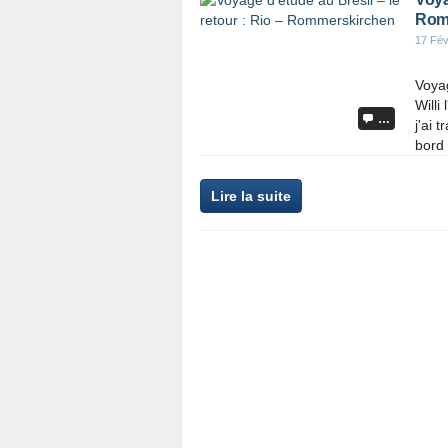
Rom
17 Fév
Voyag
Willi
…
j'ai 
bord 
Lire la suite