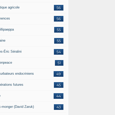
tique agricole
56
mences
56
illipaeppa
55
aine
55
es-Éric Séralini
54
enpeace
51
turbateurs endocriniens
49
érations futures
45
e
44
k-monger (David Zaruk)
43