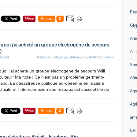
.
Pes
Repost
0
Gly
Arti
quoi j'ai acheté un groupe électrogène de secours
)
Ali
il 2024
Publié dans
#Energie
,
#Allemagne
,
#Willi l'Agriculteur
San
uoi j'ai acheté un groupe électrogène de secours Willi
iculteur* Ma note : Ce n'est pas un problème germano-
Afr
mand. La désastreuse politique européenne en matière
ctricité et l'interconnexion des réseaux est susceptible de
Agr
Agri
Repost
0
amé
CR
ge d'étude au Brésil – le retour : Rio –