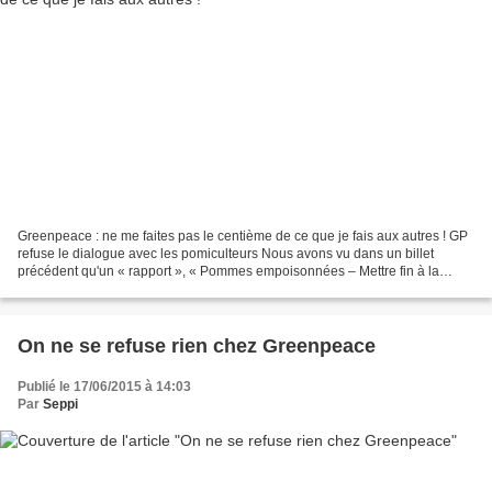
Greenpeace : ne me faites pas le centième de ce que je fais aux autres ! GP
refuse le dialogue avec les pomiculteurs Nous avons vu dans un billet
précédent qu'un « rapport », « Pommes empoisonnées – Mettre fin à la
contamination des vergers par les pesticides...
On ne se refuse rien chez Greenpeace
Publié le 17/06/2015 à 14:03
Par
Seppi