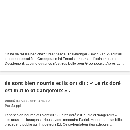
On ne se refuse rien chez Greenpeace ! Riskmonger (David Zaruk) écrit au
directeur exécutif de Greenpeace.int Empoisonneurs de l'opinion publique...
Décidément, aucune outrance n'est trop belle pour Greenpeace. Après avoir
traité la coopérative InVivo...
Ils sont bien nourris et ils ont dit : « Le riz doré
est inutile et dangereux »...
Publié le 09/06/2015 à 16:04
Par
Seppi
Ils sont bien nourris et ils ont dit : « Le riz doré est inutile et dangereux »...
...et nous les finançons ! Nous avons rencontré Patrick Moore dans un billet
précédent, publié sur Imposteurs [1]. Ce co-fondateur (les adeptes
contestent) et ancien dirigeant...