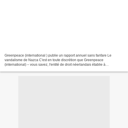
Greenpeace (international ) publie un rapport annuel sans fanfare Le
vandalisme de Nazca C'est en toute discrétion que Greenpeace
(international) – vous savez, l'entité de droit néerlandais établie à
Amsterdam pour bénéficier des conditions avantageuses...