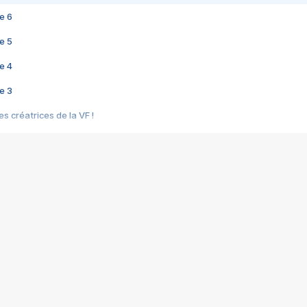
e 6
e 5
e 4
e 3
s créatrices de la VF !
e 2
e 1
e Mektoub My Love arrive enfin ! Rencontre avec Shaïn Boumedine et Sal
i : après Toni en famille
elle réalise le bouleversant Dites lui que je l'aime
ais ! Rencontre autour de Vie privée de Rebecca Zlotowski
 de Marguerite, Grave... Rencontre avec Ella Rumpf