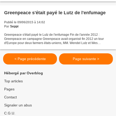
Greenpeace s'était payé le Lutz de l'enfumage
Publié le 09/06/2015 à 14:02
Par
Seppi
Greenpeace s'était payé le Lutz de l'enfumage Fin de l'année 2012 :
Greenpeace en campagne Greenpeace avait organisé fin 2012 un tour
d'Europe pour deux farmers états-uniens, MM. Wendel Lutz et Wes
Shoemyer, sans nul doute tous frais payés, pour que ces...
< Page précédente
Page suivante >
Hébergé par Overblog
Top articles
Pages
Contact
Signaler un abus
C.G.U.