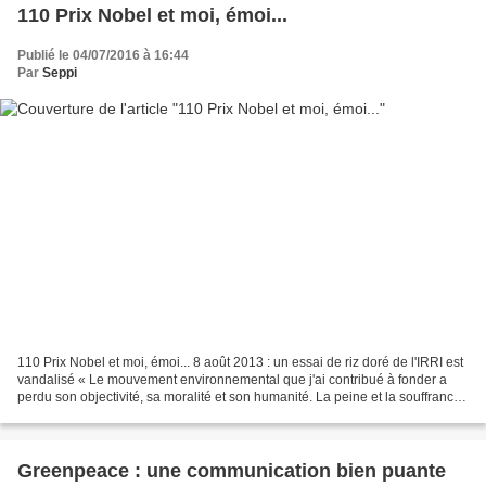
110 Prix Nobel et moi, émoi...
Publié le 04/07/2016 à 16:44
Par
Seppi
110 Prix Nobel et moi, émoi... 8 août 2013 : un essai de riz doré de l'IRRI est
vandalisé « Le mouvement environnemental que j'ai contribué à fonder a
perdu son objectivité, sa moralité et son humanité. La peine et la souffrance
qu'il inflige aux familles...
Greenpeace : une communication bien puante