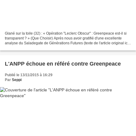
Glané sur la toile (32) : « Opération "Leclerc Obscur" : Greenpeace est-il si
transparent ? » (Que Choisir) Après nous avoir gratifié d'une excellente
analyse du Saladegate de Générations Futures (texte de l'article original ici)
la revue Que Choisir...
L'ANPP échoue en référé contre Greenpeace
Publié le 13/11/2015 à 16:29
Par
Seppi