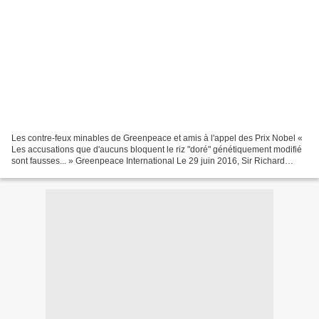
Les contre-feux minables de Greenpeace et amis à l'appel des Prix Nobel «
Les accusations que d'aucuns bloquent le riz "doré" génétiquement modifié
sont fausses... » Greenpeace International Le 29 juin 2016, Sir Richard
Roberts (Prix Nobel de physiologie...