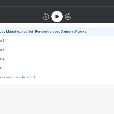
bey Maguire, c'est lui ! Rencontre avec Damien Witecka
e 6
e 5
e 4
e 3
s créatrices de la VF !
e 2
e 1
e Mektoub My Love arrive enfin ! Rencontre avec Shaïn Boumedine et Sal
i : après Toni en famille