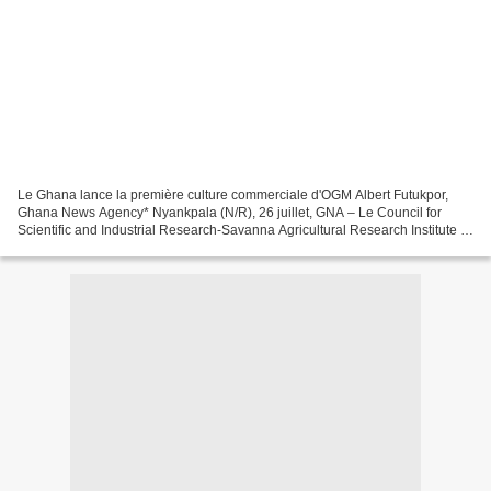
Le Ghana lance la première culture commerciale d'OGM Albert Futukpor,
Ghana News Agency* Nyankpala (N/R), 26 juillet, GNA – Le Council for
Scientific and Industrial Research-Savanna Agricultural Research Institute a
libéré le niébé résistant au foreur...