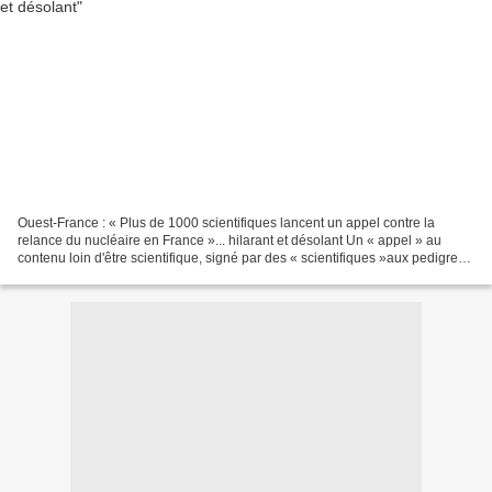
Ouest-France : « Plus de 1000 scientifiques lancent un appel contre la
relance du nucléaire en France »... hilarant et désolant Un « appel » au
contenu loin d'être scientifique, signé par des « scientifiques »aux pedigrees
divers et variés, ultra-majoritairement...