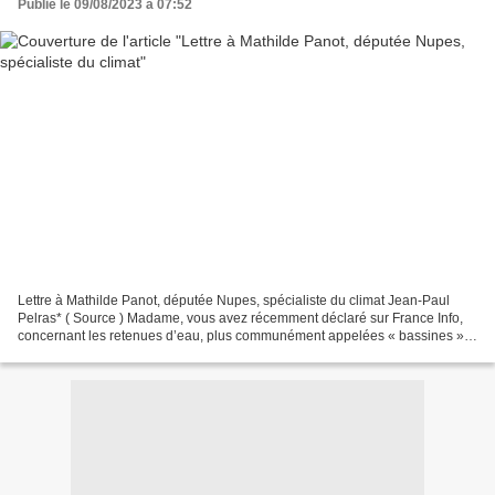
Publié le 09/08/2023 à 07:52
Lettre à Mathilde Panot, députée Nupes, spécialiste du climat Jean-Paul
Pelras* ( Source ) Madame, vous avez récemment déclaré sur France Info,
concernant les retenues d’eau, plus communément appelées « bassines »,
qu’elles étaient une idée de Pinochet....