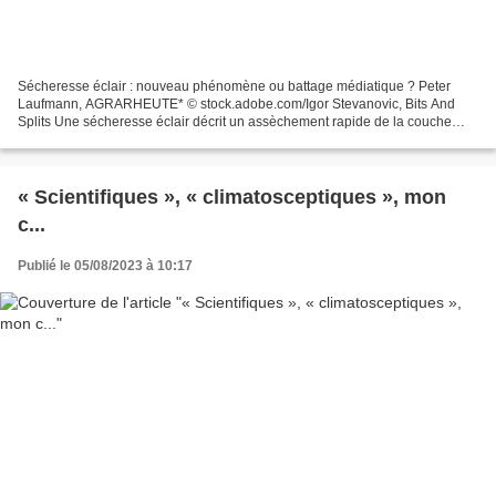
Sécheresse éclair : nouveau phénomène ou battage médiatique ? Peter
Laufmann, AGRARHEUTE* © stock.adobe.com/Igor Stevanovic, Bits And
Splits Une sécheresse éclair décrit un assèchement rapide de la couche
supérieure du sol. Les cultures peuvent alors...
« Scientifiques », « climatosceptiques », mon
c...
Publié le 05/08/2023 à 10:17