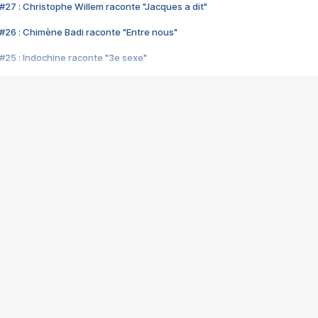
#27 : Christophe Willem raconte "Jacques a dit"
#26 : Chimène Badi raconte "Entre nous"
#25 : Indochine raconte "3e sexe"
#24 : Zaho raconte "C'est chelou"
#23 : Patrick Bruel raconte "Au café des délices"
#22 : Kyo raconte "Le chemin"
#21 : Nolwenn Leroy raconte "Cassé"
#20 : Patrick Hernandez raconte "Born to be alive"
#19 : Lorie raconte "Près de moi"
#18 : Michael Jones raconte "A nos actes manqués" (avec Jean-Jacque
#17 : Khaled raconte "Aïcha"
#16 : Corneille raconte "Parce qu'on vient de loin"
#15 : Indochine raconte "L'aventurier"