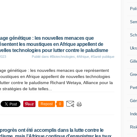
Poli
Se
Sch
age génétique : les nouvelles menaces que
ésentent les moustiques en Afrique appellent de
Ukr
elles technologies pour lutter contre le paludisme
2023
Publié dans
#Biotechnologies
,
#Afrique
,
#Santé publique
Gill
age génétique : les nouvelles menaces que représentent
Gre
oustiques en Afrique appellent de nouvelles technologies
lutter contre le paludisme Richard Wetaya, Alliance pour la
Per
 stratégies de lutte telles...
Gén
Repost
0
Ind
Ris
progrès ont été accomplis dans la lutte contre le
disme, mais l'Afrique continue d'enregistrer les taux