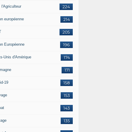
i l'Agriculteur
224
on européenne
214
T
205
on Européenne
196
ts-Unis d'Amérique
174
emagne
171
id-19
158
vage
153
mat
143
vage
135