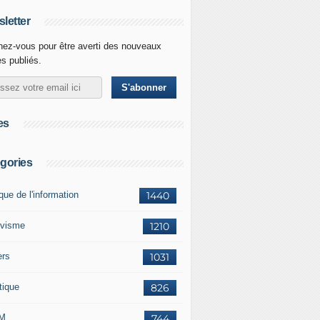
letter
ez-vous pour être averti des nouveaux
es publiés.
es
gories
ique de l'information
1440
ivisme
1210
ers
1031
tique
826
M
744