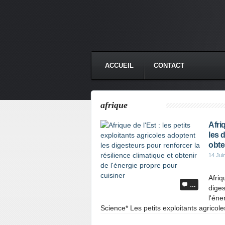
ACCUEIL
CONTACT
afrique
Afri
les 
obte
14 Jui
Afriq
…
diges
l'éne
Science* Les petits exploitants agricoles