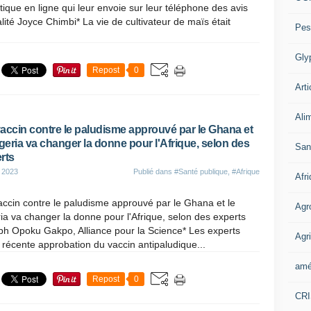
tique en ligne qui leur envoie sur leur téléphone des avis
lité Joyce Chimbi* La vie de cultivateur de maïs était
Pes
Gly
Repost
0
Arti
Ali
accin contre le paludisme approuvé par le Ghana et
igeria va changer la donne pour l'Afrique, selon des
San
rts
 2023
Publié dans
#Santé publique
,
#Afrique
Afr
ccin contre le paludisme approuvé par le Ghana et le
Agr
ia va changer la donne pour l'Afrique, selon des experts
ph Opoku Gakpo, Alliance pour la Science* Les experts
Agri
a récente approbation du vaccin antipaludique...
amé
Repost
0
CR