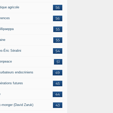
tique agricole
56
mences
56
illipaeppa
55
aine
55
es-Éric Séralini
54
enpeace
51
turbateurs endocriniens
49
érations futures
45
e
44
k-monger (David Zaruk)
43