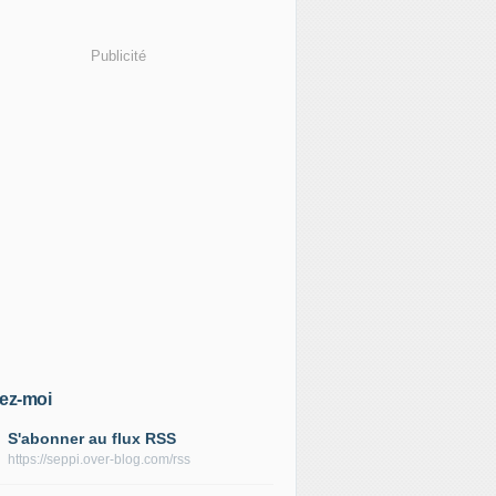
Publicité
ez-moi
S'abonner au flux RSS
https://seppi.over-blog.com/rss