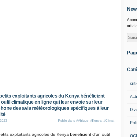
News
Abonn
articl
Pag
Caté
crit
petits exploitants agricoles du Kenya bénéficient
Act
 outil climatique en ligne qui leur envoie sur leur
phone des avis météorologiques spécifiques à leur
Div
ité
 2023
Publié dans
#Afrique
,
#Kenya
,
#Climat
Poli
etits exploitants agricoles du Kenya bénéficient d'un outil
OG