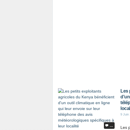
Les 
d'un
télé
local
9 Juin
…
Les p