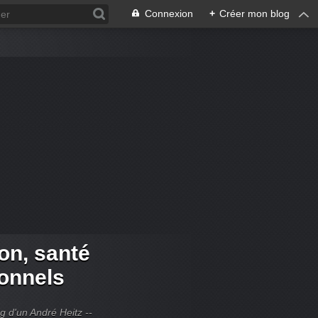
Connexion
+
Créer mon blog
ion, santé
ionnels
og d'un André Heitz --