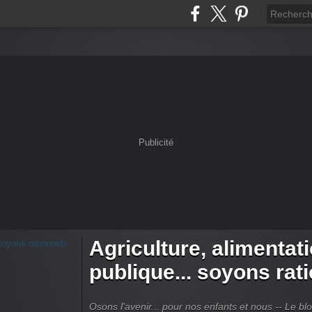
Publicité
Agriculture, alimentat
publique... soyons rat
Osons l'avenir... pour nos enfants et nous -- Le bl