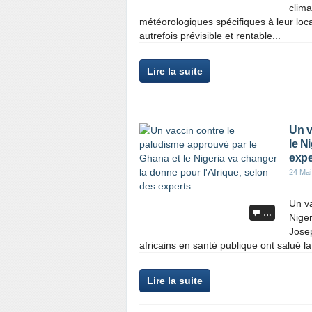
clima
météorologiques spécifiques à leur loca
autrefois prévisible et rentable...
Lire la suite
Un v
le N
expe
24 Mai
Un va
…
Niger
Jose
africains en santé publique ont salué l
Lire la suite