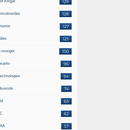
ert Amgar
129
nicotinoïdes
128
nomie
127
lles
125
k-monger
100
santo
96
technologies
94
iversité
74
té
65
RC
62
AAA
57