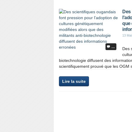
Des 
l'ad
que 
info
13 Mai
…
Des s
cultu
biotechnologie diffusent des informatio
scientifiquement prouvé que les OGM s
Lire la suite