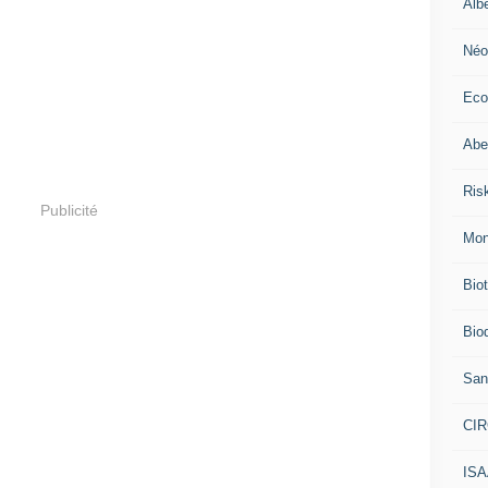
Alb
Néo
Eco
Abei
Ris
Publicité
Mon
Bio
Biod
San
CI
IS