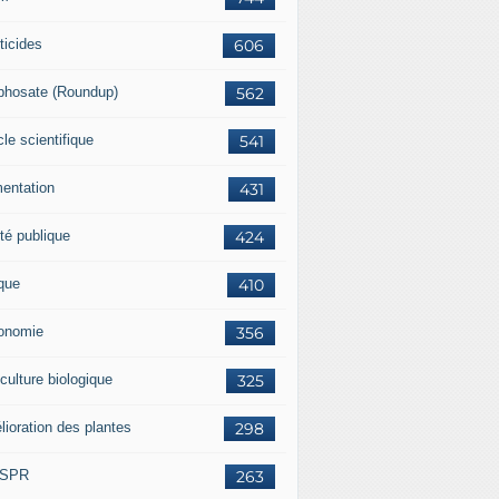
ticides
606
phosate (Roundup)
562
cle scientifique
541
mentation
431
té publique
424
ique
410
onomie
356
culture biologique
325
lioration des plantes
298
ISPR
263