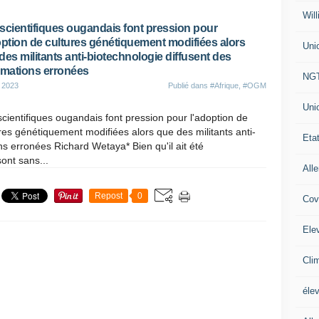
Will
scientifiques ougandais font pression pour
option de cultures génétiquement modifiées alors
Uni
des militants anti-biotechnologie diffusent des
rmations erronées
NG
 2023
Publié dans
#Afrique
,
#OGM
Uni
cientifiques ougandais font pression pour l'adoption de
res génétiquement modifiées alors que des militants anti-
Eta
ns erronées Richard Wetaya* Bien qu'il ait été
ont sans...
All
Repost
0
Cov
Ele
Cli
éle