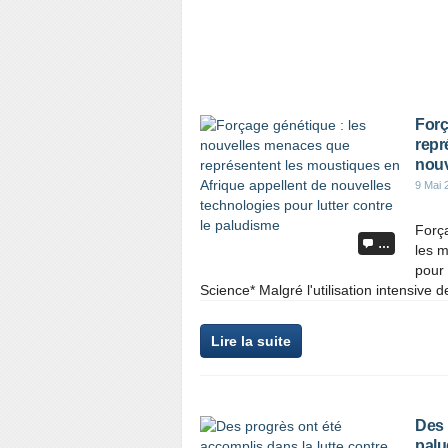
Forç
repr
nouv
9 Mai 
Forç
…
les m
pour 
Science* Malgré l'utilisation intensive de
Lire la suite
Des 
palu