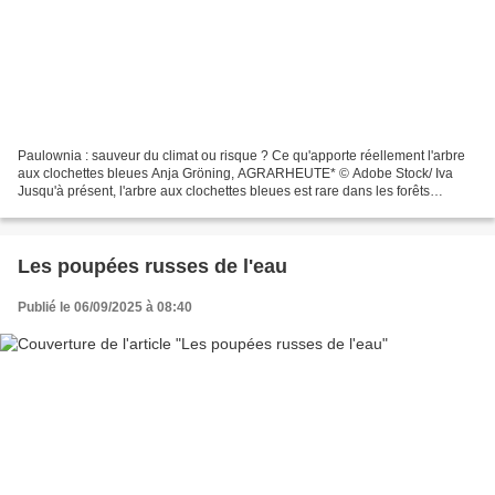
Paulownia : sauveur du climat ou risque ? Ce qu'apporte réellement l'arbre
aux clochettes bleues Anja Gröning, AGRARHEUTE* © Adobe Stock/ Iva
Jusqu'à présent, l'arbre aux clochettes bleues est rare dans les forêts
allemandes. Le paulownia pousse rapidement,...
Les poupées russes de l'eau
Publié le 06/09/2025 à 08:40