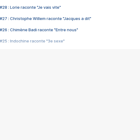
28 : Lorie raconte "Je vais vite"
#27 : Christophe Willem raconte "Jacques a dit"
#26 : Chimène Badi raconte "Entre nous"
#25 : Indochine raconte "3e sexe"
#24 : Zaho raconte "C'est chelou"
#23 : Patrick Bruel raconte "Au café des délices"
#22 : Kyo raconte "Le chemin"
#21 : Nolwenn Leroy raconte "Cassé"
#20 : Patrick Hernandez raconte "Born to be alive"
#19 : Lorie raconte "Près de moi"
#18 : Michael Jones raconte "A nos actes manqués" (avec Jean-Jacque
#17 : Khaled raconte "Aïcha"