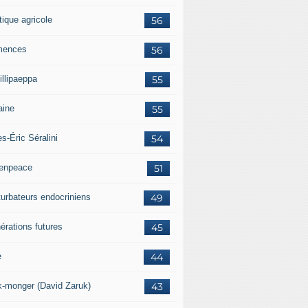
tique agricole
56
mences
56
illipaeppa
55
aine
55
es-Éric Séralini
54
enpeace
51
turbateurs endocriniens
49
érations futures
45
e
44
k-monger (David Zaruk)
43