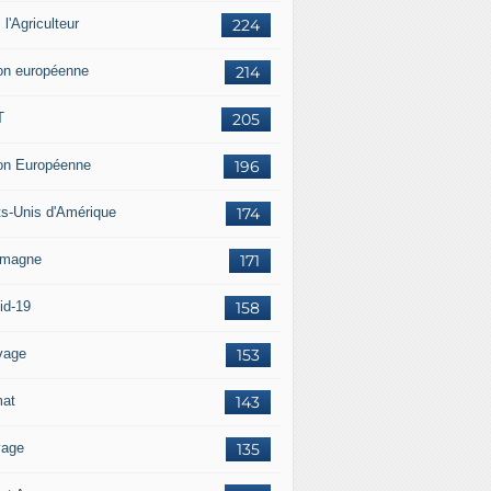
i l'Agriculteur
224
on européenne
214
T
205
on Européenne
196
ts-Unis d'Amérique
174
emagne
171
id-19
158
vage
153
mat
143
vage
135