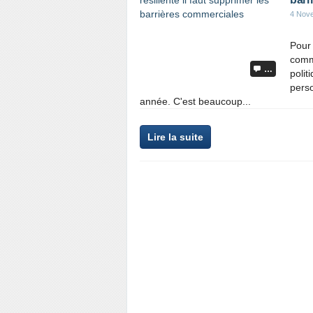
4 Nov
Pour 
comm
…
polit
pers
année. C'est beaucoup...
Lire la suite