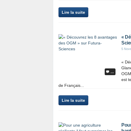
Lire la suite
« Dé
Scie
5 Nov
« Dé
Glané
…
OGM 
est t
de Français...
Lire la suite
Pour
barr