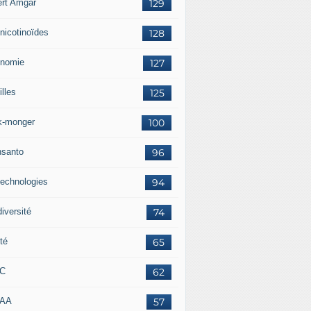
ert Amgar
129
nicotinoïdes
128
nomie
127
lles
125
k-monger
100
santo
96
technologies
94
iversité
74
té
65
RC
62
AAA
57