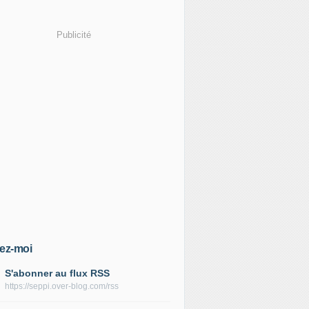
Publicité
ez-moi
S'abonner au flux RSS
https://seppi.over-blog.com/rss