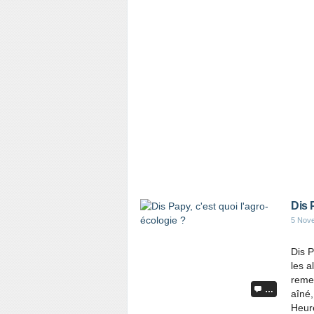
Dis 
5 Nov
Dis P
les a
remet
…
aîné,
Heur