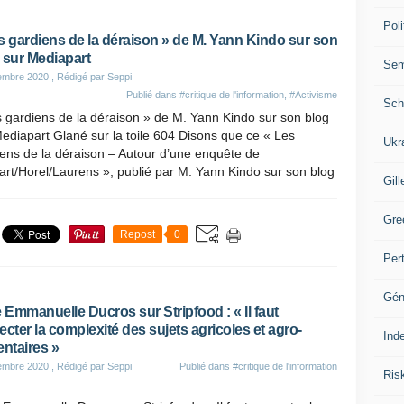
Poli
s gardiens de la déraison » de M. Yann Kindo sur son
 sur Mediapart
Se
embre 2020
, Rédigé par Seppi
Publié dans
#critique de l'information
,
#Activisme
Sch
 gardiens de la déraison » de M. Yann Kindo sur son blog
ediapart Glané sur la toile 604 Disons que ce « Les
Ukr
ens de la déraison – Autour d’une enquête de
rt/Horel/Laurens », publié par M. Yann Kindo sur son blog
Gill
Gre
Repost
0
Per
Gén
Emmanuelle Ducros sur Stripfood : « Il faut
ecter la complexité des sujets agricoles et agro-
Ind
entaires »
embre 2020
, Rédigé par Seppi
Publié dans
#critique de l'information
Ris