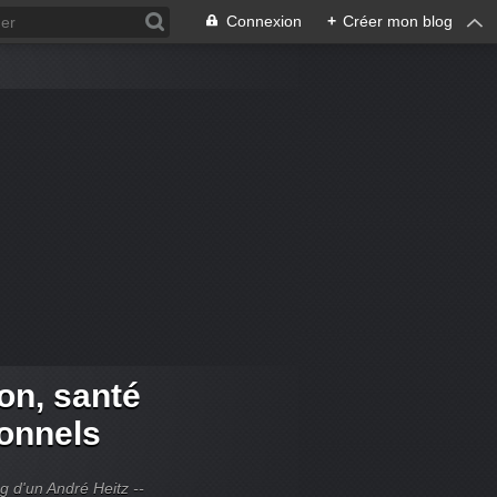
Connexion
+
Créer mon blog
ion, santé
ionnels
og d'un André Heitz --