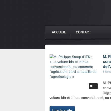
ACCUEIL
CONTACT
M. P
conv
de l
6 Nov
M. Ph
…
conve
l'agr
voiture bio et le bus conventionnel, ou c
Lire la suite