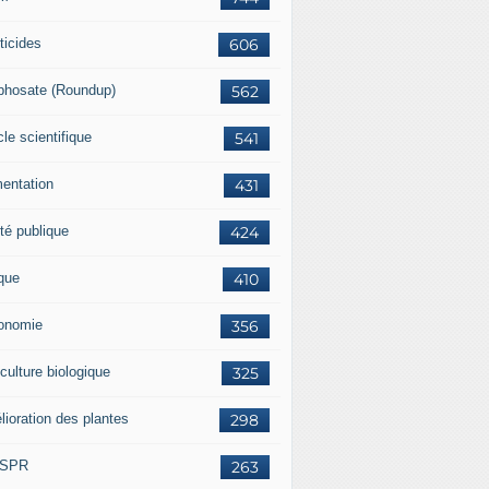
ticides
606
phosate (Roundup)
562
cle scientifique
541
mentation
431
té publique
424
ique
410
onomie
356
culture biologique
325
lioration des plantes
298
ISPR
263