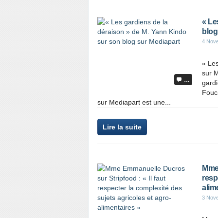
« Le
blog
4 Nov
« Les
sur M
…
gardi
Fouca
sur Mediapart est une...
Lire la suite
Mme 
resp
alim
3 Nov