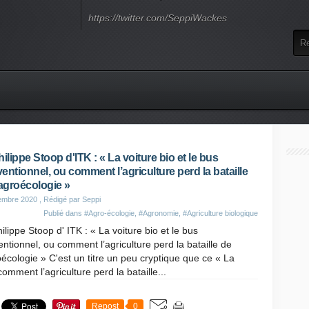
https://twitter.com/SeppiWackes
hilippe Stoop d'ITK : « La voiture bio et le bus
entionnel, ou comment l’agriculture perd la bataille
'agroécologie »
embre 2020
, Rédigé par Seppi
Publié dans
#Agro-écologie
,
#Agronomie
,
#Agriculture biologique
ilippe Stoop d' ITK : « La voiture bio et le bus
ntionnel, ou comment l’agriculture perd la bataille de
oécologie » C'est un titre un peu cryptique que ce « La
omment l’agriculture perd la bataille...
Repost
0