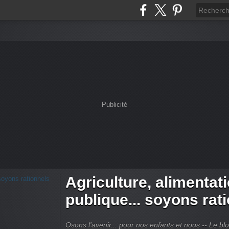
Publicité
Agriculture, alimentat
publique... soyons rat
Osons l'avenir... pour nos enfants et nous -- Le bl