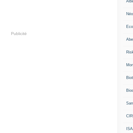
Alb
Néo
Eco
Publicité
Abei
Ris
Mon
Bio
Biod
San
CI
IS