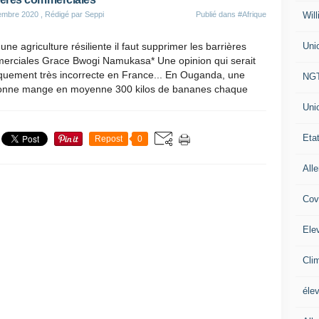
Will
embre 2020
, Rédigé par Seppi
Publié dans
#Afrique
Uni
une agriculture résiliente il faut supprimer les barrières
erciales Grace Bwogi Namukasa* Une opinion qui serait
iquement très incorrecte en France... En Ouganda, une
NG
onne mange en moyenne 300 kilos de bananes chaque
Uni
Eta
Repost
0
All
Cov
Ele
Cli
éle