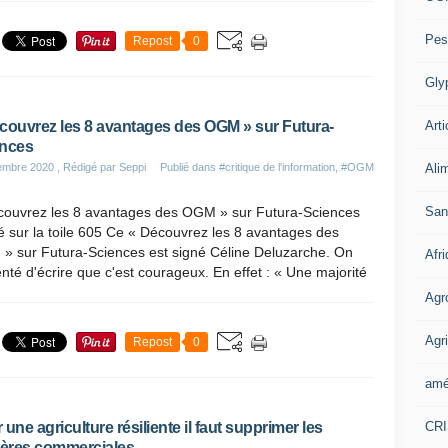
Pes
Repost
0
Gly
Arti
couvrez les 8 avantages des OGM » sur Futura-
nces
Ali
embre 2020
, Rédigé par Seppi
Publié dans
#critique de l'information
,
#OGM
San
couvrez les 8 avantages des OGM » sur Futura-Sciences
 sur la toile 605 Ce « Découvrez les 8 avantages des
» sur Futura-Sciences est signé Céline Deluzarche. On
Afr
enté d'écrire que c'est courageux. En effet : « Une majorité
Agr
Agri
Repost
0
amé
CR
 une agriculture résiliente il faut supprimer les
ières commerciales