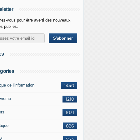
letter
ez-vous pour être averti des nouveaux
es publiés.
es
gories
ique de l'information
1440
ivisme
1210
ers
1031
tique
826
M
744