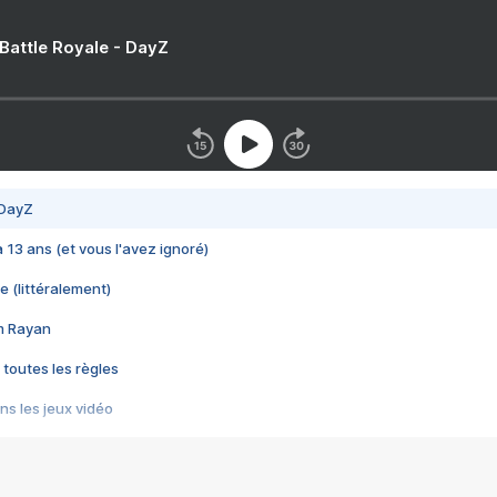
 Battle Royale - DayZ
 DayZ
 a 13 ans (et vous l'avez ignoré)
e (littéralement)
im Rayan
 toutes les règles
s les jeux vidéo
us choquant de Rockstar ? - Le scandale BULLY
e plus moche de Steam