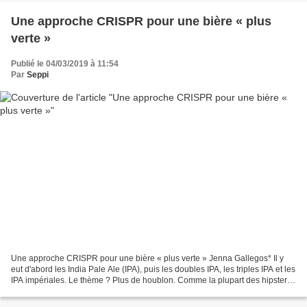
Une approche CRISPR pour une bière « plus
verte »
Publié le 04/03/2019 à 11:54
Par
Seppi
Une approche CRISPR pour une bière « plus verte » Jenna Gallegos* Il y
eut d'abord les India Pale Ale (IPA), puis les doubles IPA, les triples IPA et les
IPA impériales. Le thème ? Plus de houblon. Comme la plupart des hipsters,
j'adore une bonne bière...