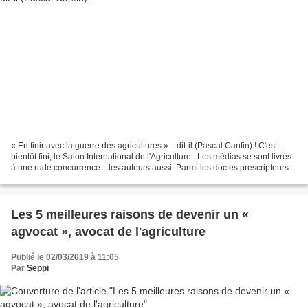
« En finir avec la guerre des agricultures »... dit-il (Pascal Canfin) ! C'est
bientôt fini, le Salon International de l'Agriculture . Les médias se sont livrés
à une rude concurrence... les auteurs aussi. Parmi les doctes prescripteurs,
M. Pascal Canfin,...
Les 5 meilleures raisons de devenir un «
agvocat », avocat de l'agriculture
Publié le 02/03/2019 à 11:05
Par
Seppi