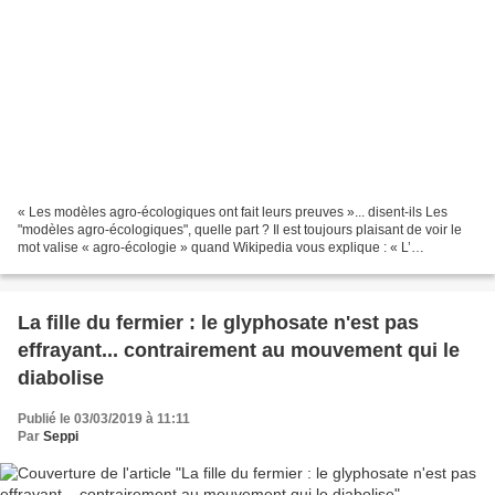
« Les modèles agro-écologiques ont fait leurs preuves »... disent-ils Les
"modèles agro-écologiques", quelle part ? Il est toujours plaisant de voir le
mot valise « agro-écologie » quand Wikipedia vous explique : « L’
agroécologie ou agro-écologie est...
La fille du fermier : le glyphosate n'est pas
effrayant... contrairement au mouvement qui le
diabolise
Publié le 03/03/2019 à 11:11
Par
Seppi