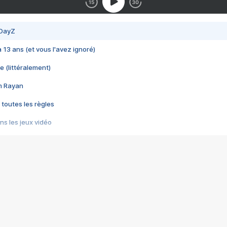
 DayZ
 a 13 ans (et vous l'avez ignoré)
e (littéralement)
im Rayan
 toutes les règles
s les jeux vidéo
us choquant de Rockstar ? - Le scandale BULLY
e plus moche de Steam
du RÊVE tourne au CAUCHEMAR
pendant 8 heures
it… à tort