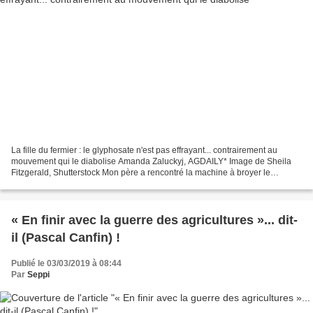
La fille du fermier : le glyphosate n'est pas effrayant... contrairement au
mouvement qui le diabolise Amanda Zaluckyj, AGDAILY* Image de Sheila
Fitzgerald, Shutterstock Mon père a rencontré la machine à broyer le
glyphosate en apportant des chèques de...
« En finir avec la guerre des agricultures »... dit-
il (Pascal Canfin) !
Publié le 03/03/2019 à 08:44
Par
Seppi