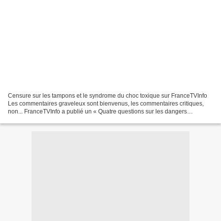
Censure sur les tampons et le syndrome du choc toxique sur FranceTVInfo
Les commentaires graveleux sont bienvenus, les commentaires critiques,
non... FranceTVInfo a publié un « Quatre questions sur les dangers
méconnus des tampons hygiéniques », avec...