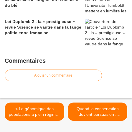
du blé
Loi Duplomb 2 : la « prestigieuse »
revue Science se vautre dans la fange
politicienne française
Commentaires
Ajouter un commentaire
< La génomique des
Quand la conservation
populations à plein régime :
devient persuasion :
le super-pangénome de la
Lunchables, les géants du
pastèque ouvre la voie à la
tabac et la science des
sélection de précision
aliments transformés >