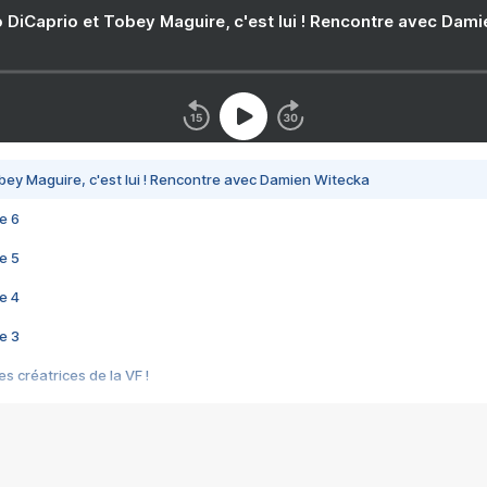
 DiCaprio et Tobey Maguire, c'est lui ! Rencontre avec Dam
bey Maguire, c'est lui ! Rencontre avec Damien Witecka
e 6
e 5
e 4
e 3
s créatrices de la VF !
e 2
e 1