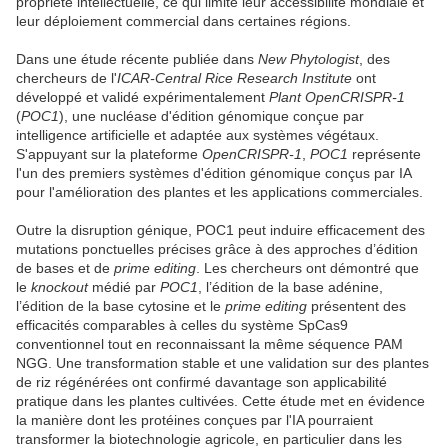
propriété intellectuelle, ce qui limite leur accessibilité mondiale et
leur déploiement commercial dans certaines régions.
Dans une étude récente publiée dans
New Phytologist
, des
chercheurs de l'
ICAR-Central Rice Research Institute
ont
développé et validé expérimentalement
Plant OpenCRISPR-1
(
POC1
), une nucléase d'édition génomique conçue par
intelligence artificielle et adaptée aux systèmes végétaux.
S'appuyant sur la plateforme
OpenCRISPR-1
,
POC1
représente
l'un des premiers systèmes d'édition génomique conçus par IA
pour l'amélioration des plantes et les applications commerciales.
Outre la disruption génique, POC1 peut induire efficacement des
mutations ponctuelles précises grâce à des approches d’édition
de bases et de
prime editing
. Les chercheurs ont démontré que
le
knockout
médié par
POC1
, l’édition de la base adénine,
l’édition de la base cytosine et le
prime editing
présentent des
efficacités comparables à celles du système SpCas9
conventionnel tout en reconnaissant la même séquence PAM
NGG. Une transformation stable et une validation sur des plantes
de riz régénérées ont confirmé davantage son applicabilité
pratique dans les plantes cultivées. Cette étude met en évidence
la manière dont les protéines conçues par l'IA pourraient
transformer la biotechnologie agricole, en particulier dans les