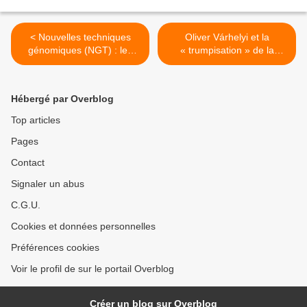
< Nouvelles techniques
Oliver Várhelyi et la
génomiques (NGT) : les
« trumpisation » de la
manœuvres de
politique de santé de l’UE >
l'eurodéputé Christophe
Clergeau, VRP des anti-
Hébergé par Overblog
OGM
Top articles
Pages
Contact
Signaler un abus
C.G.U.
Cookies et données personnelles
Préférences cookies
Voir le profil de sur le portail Overblog
Créer un blog sur Overblog