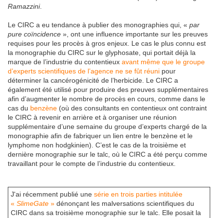
Ramazzini
.
Le CIRC a eu tendance à publier des monographies qui, «
par
pure coïncidence
», ont une influence importante sur les preuves
requises pour les procès à gros enjeux. Le cas le plus connu est
la monographie du CIRC sur le glyphosate, qui portait déjà la
marque de l’industrie du contentieux
avant même que le groupe
d’experts scientifiques de l’agence ne se fût réuni
pour
déterminer la cancérogénicité de l’herbicide. Le CIRC a
également été utilisé pour produire des preuves supplémentaires
afin d’augmenter le nombre de procès en cours, comme dans le
cas du
benzène
(où des consultants en contentieux ont contraint
le CIRC à revenir en arrière et à organiser une réunion
supplémentaire d’une semaine du groupe d’experts chargé de la
monographie afin de fabriquer un lien entre le benzène et le
lymphome non hodgkinien). C’est le cas de la troisième et
dernière monographie sur le talc, où le CIRC a été perçu comme
travaillant pour le compte de l’industrie du contentieux.
J'ai récemment publié une
série en trois parties intitulée
«
SlimeGate
»
dénonçant les malversations scientifiques du
CIRC dans sa troisième monographie sur le talc. Elle posait la