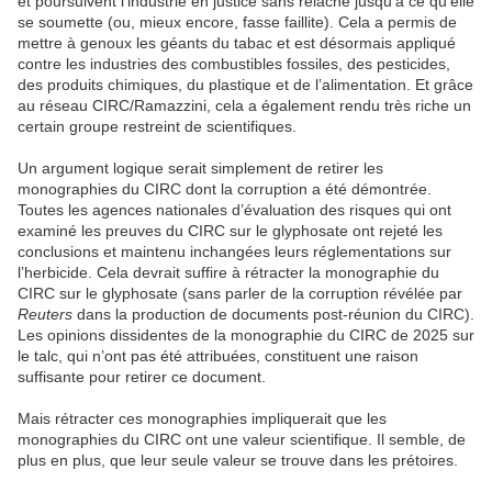
et poursuivent l’industrie en justice sans relâche jusqu’à ce qu’elle
se soumette (ou, mieux encore, fasse faillite). Cela a permis de
mettre à genoux les géants du tabac et est désormais appliqué
contre les industries des combustibles fossiles, des pesticides,
des produits chimiques, du plastique et de l’alimentation. Et grâce
au réseau CIRC/Ramazzini, cela a également rendu très riche un
certain groupe restreint de scientifiques.
Un argument logique serait simplement de retirer les
monographies du CIRC dont la corruption a été démontrée.
Toutes les agences nationales d’évaluation des risques qui ont
examiné les preuves du CIRC sur le glyphosate ont rejeté les
conclusions et maintenu inchangées leurs réglementations sur
l’herbicide. Cela devrait suffire à rétracter la monographie du
CIRC sur le glyphosate (sans parler de la corruption révélée par
Reuters
dans la production de documents post-réunion du CIRC).
Les opinions dissidentes de la monographie du CIRC de 2025 sur
le talc, qui n’ont pas été attribuées, constituent une raison
suffisante pour retirer ce document.
Mais rétracter ces monographies impliquerait que les
monographies du CIRC ont une valeur scientifique. Il semble, de
plus en plus, que leur seule valeur se trouve dans les prétoires.