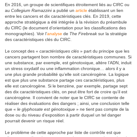
En 2016, un groupe de scientifiques étroitement liés au CIRC ou
au
Collegium Ramazzini
a publié un
article
établissant un lien
entre les cancers et dix caractéristiques clés. En 2019, cette
approche stratégique a été intégrée à la révision du préambule
du CIRC (le document d’orientation pour les classifications des
monographies). Voir l’
analyse
de
The Firebreak
sur la stratégie
des caractéristiques clés du CIRC.
Le concept des «
caractéristiques clés
» part du principe que les
cancers partagent bon nombre de caractéristiques communes. Si
une substance, par exemple, est génotoxique, altère l’ADN, induit
un stress oxydatif ou une inflammation chronique… alors il y a
une plus grande probabilité qu’elle soit cancérogène. La logique
est que plus une substance partage ces caractéristiques, plus
elle est cancérogène. Si le benzène, par exemple, partage sept
des dix caractéristiques clés, on peut être fort de croire qu’il est
cancérogène. Il convient de noter que le CIRC se contente de
réaliser des évaluations des dangers ; ainsi, une conclusion telle
que «
le glyphosate est génotoxique
» ne tient pas compte de la
dose ou du niveau d’exposition à partir duquel un tel danger
pourrait devenir un risque réel.
Le problème de cette approche par liste de contrôle est que