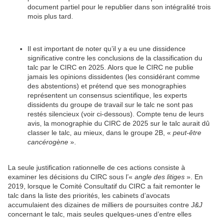
document partiel pour le republier dans son intégralité trois
mois plus tard.
Il est important de noter qu’il y a eu une dissidence
significative contre les conclusions de la classification du
talc par le CIRC en 2025. Alors que le CIRC ne publie
jamais les opinions dissidentes (les considérant comme
des abstentions) et prétend que ses monographies
représentent un consensus scientifique, les experts
dissidents du groupe de travail sur le talc ne sont pas
restés silencieux (voir ci-dessous). Compte tenu de leurs
avis, la monographie du CIRC de 2025 sur le talc aurait dû
classer le talc, au mieux, dans le groupe 2B, «
peut-être
cancérogène
».
La seule justification rationnelle de ces actions consiste à
examiner les décisions du CIRC sous l’«
angle des litiges
». En
2019, lorsque le Comité Consultatif du CIRC a fait remonter le
talc dans la liste des priorités, les cabinets d’avocats
accumulaient des dizaines de milliers de poursuites contre
J&J
concernant le talc, mais seules quelques-unes d’entre elles