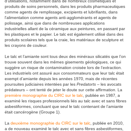
d'utilisations, notamment dans de nombreux cosmétiques et
produits de soins personnels, dans les produits pharmaceutiques
comme agents de remplissage, excipients et lubrifiants, dans
l'alimentation comme agents anti-agglomérants et agents de
polissage, ainsi que dans de nombreuses applications
industrielles allant de la céramique aux peintures, en passant par
les plastiques et le papier. Le talc est également utilisé dans des
produits scolaires tels que la craie, les matériaux de sculpture et
les crayons de couleur.
Le talc et l’amiante sont tous deux des minéraux silicatés que l’on
trouve souvent dans les mêmes gisements géologiques, ce qui
suggère un risque de contamination croisée lors de l’extraction.
Les industriels ont assuré aux consommateurs que leur talc était
exempt d’amiante depuis les années 1970, mais de récentes
poursuites judiciaires intentées par les
Predatorts
– les avocats
prédateurs – ont tenté de jeter le doute sur cette affirmation. La
première monographie du CIRC sur le talc
, publiée en 1987, a
examiné les risques professionnels liés au talc avec et sans fibres
asbestiformes, concluant que seul le talc contenant de l’amiante
était cancérogène (Groupe 1).
La
deuxième monographie du CIRC sur le talc
, publiée en 2010,
a de nouveau examiné le talc avec et sans fibres asbestiformes,