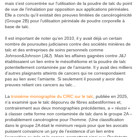
mais s'est concentrée sur l'utilisation de la poudre de talc du point
de vue de l'inhalation par opposition aux applications périnéales.
Elle a conclu qu'il existait des preuves limitées de cancérogénicité
(Groupe 2B) pour l'utilisation périnéale de poudre corporelle à
base de talc.
Il est important de noter qu’en 2010, il y avait déjà un certain
nombre de poursuites judiciaires contre des sociétés minières de
talc et des entreprises de soins personnels comme
Johnson&Johnson
(
J&J
)
. Mais les affaires gagnées contre
J&J
établissaient un lien entre le mésothéliome et la poudre de talc
potentiellement contaminée par de l’amiante. Il y avait des milliers
d’autres plaignants atteints de cancers qui ne correspondaient
pas au lien avec l’amiante. Si seulement il pouvait y avoir des
preuves reliant ces cancers au talc...
La
troisième monographie du CIRC sur le talc
, publiée en 2025,
n’a examiné que le talc dépourvu de fibres asbestiformes et,
contrairement aux deux monographies précédentes, a «
réussi
»
à classer cette forme non contaminée de talc dans le groupe 2A –
probablement cancérogène pour l’homme. (Une classification
dans le groupe 2A était le minimum requis pour que les avocats
puissent convaincre un jury de l’existence d’un lien entre