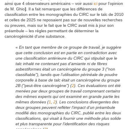
ainsi que 4 observateurs américains – voir aussi
ici
pour l'opinion
de M. Ghio
]
. Il a fait remarquer que les différences de
classification entre les monographies du CIRC sur le talc de 2010
et celles de 2025 ne reposaient pas sur de nouvelles recherches
ou preuves, mais sur le fait que le CIRC avait mis à jour son
préambule – les règles permettant de déterminer la
cancérogénicité d'une substance.
«
En tant que membre de ce groupe de travail, je suggère
que cette conclusion est en partie en contradiction avec
une classification antérieure du CIRC qui stipulait que le
talc inhalé ne contenant pas d’amiante ni de fibres
asbestiformes était un cancérogène du groupe 3 ("
non
classifiable
"), tandis que l’utilisation périnéale de poudre
corporelle à base de talc était un cancérogène du groupe
2B ("
peut-être cancérogène
") (
2
). Ces évaluations ont été
menées par deux groupes de travail comprenant certains
des mêmes experts qui ont examiné en grande partie les
mêmes données (
1
,
2
). Les conclusions divergentes des
deux groupes peuvent refléter l’impact d’un préambule
modifié des monographies du CIRC, publié entre les deux
classifications, qui visait à fournir une méthode plus solide
et plus transparente pour l’identification des risques