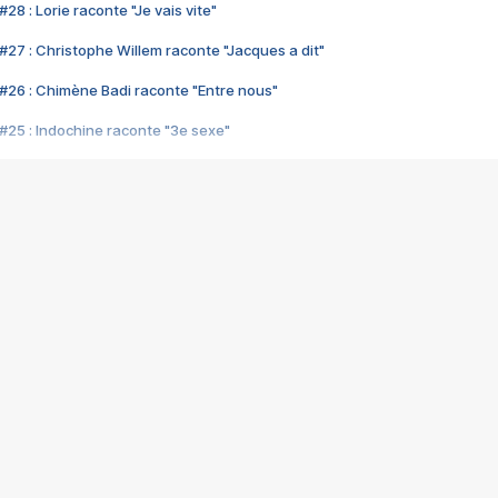
28 : Lorie raconte "Je vais vite"
#27 : Christophe Willem raconte "Jacques a dit"
#26 : Chimène Badi raconte "Entre nous"
#25 : Indochine raconte "3e sexe"
#24 : Zaho raconte "C'est chelou"
#23 : Patrick Bruel raconte "Au café des délices"
#22 : Kyo raconte "Le chemin"
#21 : Nolwenn Leroy raconte "Cassé"
#20 : Patrick Hernandez raconte "Born to be alive"
#19 : Lorie raconte "Près de moi"
#18 : Michael Jones raconte "A nos actes manqués" (avec Jean-Jacque
#17 : Khaled raconte "Aïcha"
#16 : Corneille raconte "Parce qu'on vient de loin"