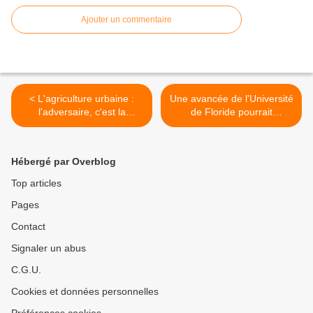
Ajouter un commentaire
< L'agriculture urbaine :
Une avancée de l'Université
l'adversaire, c'est la
de Floride pourrait
physique
révolutionner l'édition de
l'ARN grâce au premier
système CRISPR au monde
Hébergé par Overblog
guidé par de l'ADN >
Top articles
Pages
Contact
Signaler un abus
C.G.U.
Cookies et données personnelles