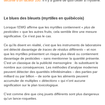
sécurité d'un facteur 100
. Il n'y a guère de quoi céder à l'hystérie.
Le blues des bleuets (myrtilles en québécois)
Lorsque l'
EWG
affirme que les myrtilles contiennent «
plus de
pesticides
» que les autres fruits, cela semble être une mesure
significative. Ce n'est pas le cas.
Ce qu'ils disent en réalité, c'est que les instruments de laboratoire
ont détecté
davantage de traces de résidus différents
– et non
que les myrtilles présentent un risque plus élevé ou contiennent
davantage de pesticides – sans mentionner la quantité présente.
C'est un classique de la publicité mensongère : ils substituent le
nombre aux conséquences. Les méthodes d'analyse modernes
peuvent détecter des quantités infinitésimales – des parties par
milliard ou par billion – de sorte que les aliments peuvent
accumuler de multiples «
détections
» qui n'ont aucune
signification sur le plan toxicologique.
C'est comme dire que cinq jouets différents sont plus dangereux
qu'un lance-roquettes.