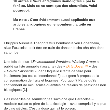
10 autres «
fruits et légumes diaboliques
» par la
fenêtre. Mais ce ne sont que des absurdités. Voici
pourquoi.
Ma note
: C'est évidemment aussi applicable aux
articles anxiogènes qui encombrent la toile en
France.
Philippus Aureolus Theophrastus Bombastus von Hohenheim,
alias Paracelse, doit être en train de danser le cha-cha-cha dans
sa tombe.
Une fois de plus, l’
Environmental
Worthless
Working Group
a
publié sa liste annuelle (lassante) des «
Dirty Dozen™
» des
«
Douze Salopards
»
, dans laquelle il tente de faire peur
inutilement (ou est-ce intentionnel ?) aux gens à propos de la
consommation de fruits et légumes. Pourquoi ? Parce qu’ils
contiennent de minuscules quantités de résidus de pesticides non
biologiques
[1]
.
Ces imbéciles
ne semblent pas savoir
ce que Paracelse –
médecin suisse et père de la toxicologie – avait compris il y a plus
de cinq siècles. C'est la dose qui fait le poison.