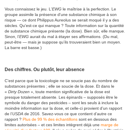
Vous connaissez le jeu. L'
EWG
le maîtrise à la perfection. Le
groupe assimile la présence d'une substance chimique à son
risque — ce dont Philippus Aureolus se serait moqué il y a des
siècles. Qu'est-ce qui manque ? Toute information sur la quantité
de substance chimique présente (la dose). Bien sûr, elle manque.
Sinon, l’
EWG
aurait du mal à étayer ses affirmations. (Du mal,
peut-être — mais je suppose qu’ils trouveraient bien un moyen.
La barre est basse.)
Des chiffres. Ou plutôt, leur absence
C’est parce que la toxicologie ne se soucie pas du nombre de
substances présentes ; elle se soucie de la dose. Et dans le
«
Dirty Dozen
», toute mention significative de la dose est
presque totalement absente. Les épinards – supposés être le
symbole du danger des pesticides – sont les seuls à inclure la
moindre information sur la dose, et celle-ci provient d’un rapport
de l’
USDA
de 2016. Savez-vous ce que contient d’autre ce
rapport ?
Plus de 99 % des échantillons
sont en dessous des
limites autorisées – et ces limites intègrent déjà une
marge de