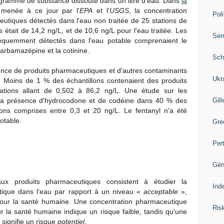
 de gramme de substance dissoute dans un litre d'eau. Dans
la
menée à ce jour par l'
EPA
et l'
USGS
, la concentration
Poli
utiques détectés dans l'eau non traitée de 25 stations de
 était de 14,2 ng/L, et de 10,6 ng/L pour l'eau traitée. Les
Se
réquemment détectés dans l'eau potable comprenaient le
 carbamazépine et la cotinine.
Sch
nce de produits pharmaceutiques et d'autres contaminants
Ukr
. Moins de 1 % des échantillons contenaient des produits
ations allant de 0,502 à 86,2 ng/L. Une étude sur les
Gill
la présence d'hydrocodone et de codéine dans 40 % des
ions comprises entre 0,3 et 20 ng/L. Le fentanyl n'a été
otable.
Gre
Per
Gén
aux produits pharmaceutiques consistent à étudier la
Ind
tique dans l'eau par rapport à un niveau «
acceptable
»,
 pour la santé humaine. Une concentration pharmaceutique
Ris
ur la santé humaine indique un risque faible, tandis qu'une
 signifie un risque
potentiel
.