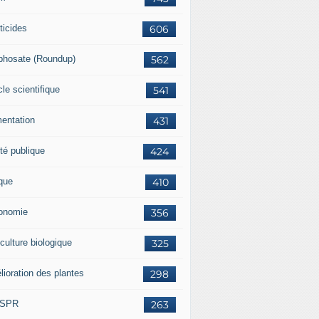
ticides
606
phosate (Roundup)
562
cle scientifique
541
mentation
431
té publique
424
ique
410
onomie
356
culture biologique
325
lioration des plantes
298
ISPR
263