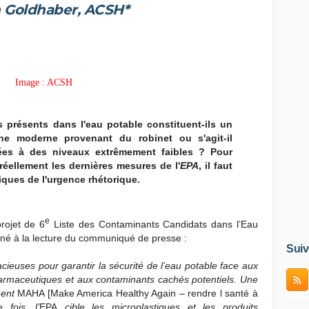
 Goldhaber, ACSH*
Image : ACSH
 présents dans l'eau potable constituent-ils un
ine moderne provenant du robinet ou s'agit-il
ées à des niveaux extrêmement faibles ? Pour
réellement les dernières mesures de l'
EPA
, il faut
iques de l'urgence rhétorique.
e
rojet de 6
Liste des Contaminants Candidats dans l’Eau
viné à la lecture du communiqué de presse :
Suiv
euses pour garantir la sécurité de l’eau potable face aux
harmaceutiques et aux contaminants cachés potentiels. Une
ment
MAHA [Make America Healthy Again – rendre l santé à
fois, l’
EPA
cible les microplastiques et les produits