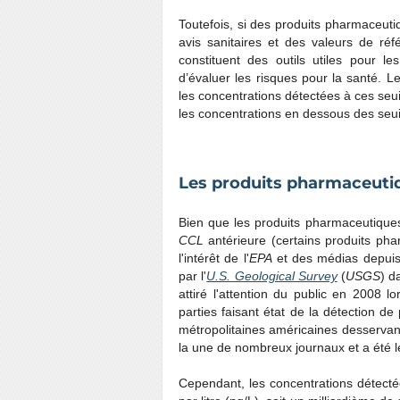
Toutefois, si des produits pharmaceutiq
avis sanitaires et des valeurs de ré
constituent des outils utiles pour l
d’évaluer les risques pour la santé.
les concentrations détectées à ces seuil
les concentrations en dessous des seui
Les produits pharmaceutiq
Bien que les produits pharmaceutiques,
CCL
antérieure (certains produits phar
l'intérêt de l'
EPA
et des médias depuis 
par l'
U.S. Geological Survey
(
USGS
) d
attiré l'attention du public en 2008 lo
parties faisant état de la détection 
métropolitaines américaines desservant
la une de nombreux journaux et a été le
Cependant, les concentrations détect