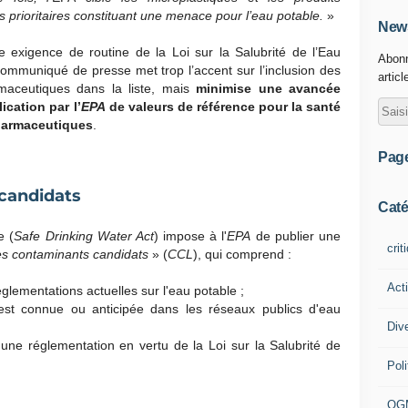
rioritaires constituant une menace pour l’eau potable.
»
News
 exigence de routine de la Loi sur la Salubrité de l’Eau
Abonn
 communiqué de presse met trop l’accent sur l’inclusion des
articl
rmaceutiques dans la liste, mais
minimise une avancée
ication par l’
EPA
de valeurs de référence pour la santé
harmaceutiques
.
Pag
 candidats
Caté
e (
Safe Drinking Water Act
) impose à l'
EPA
de publier une
crit
des contaminants candidats
» (
CCL
), qui comprend :
Act
lementations actuelles sur l'eau potable ;
est connue ou anticipée dans les réseaux publics d'eau
Div
une réglementation en vertu de la Loi sur la Salubrité de
Poli
OG