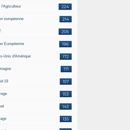
i l'Agriculteur
224
on européenne
214
T
205
on Européenne
196
ts-Unis d'Amérique
172
emagne
171
id-19
157
vage
153
mat
143
vage
135