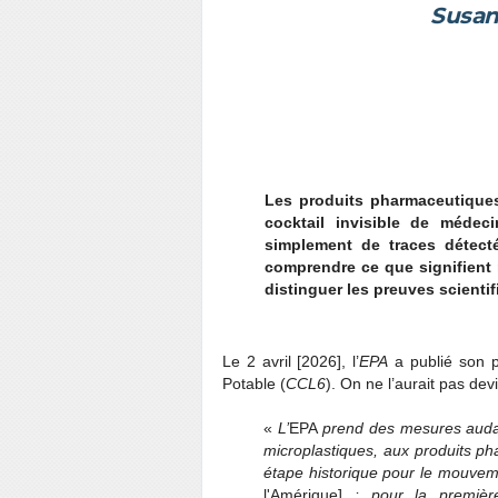
Susan
Les produits pharmaceutiques
cocktail invisible de médec
simplement de traces détect
comprendre ce que signifient 
distinguer les preuves scientif
Le 2 avril [2026], l’
EPA
a publié son p
Potable (
CCL6
). On ne l’aurait pas de
«
L’
EPA
prend des mesures audaci
microplastiques, aux produits p
étape historique pour le mouve
l'Amérique]
: pour la première 