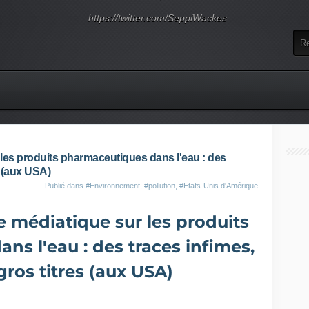
https://twitter.com/SeppiWackes
les produits pharmaceutiques dans l'eau : des
s (aux USA)
Publié dans
#Environnement
,
#pollution
,
#Etats-Unis d'Amérique
 médiatique sur les produits
s l'eau : des traces infimes,
gros titres (aux USA)