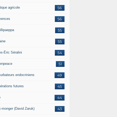
tique agricole
56
mences
56
illipaeppa
55
aine
55
es-Éric Séralini
54
enpeace
51
turbateurs endocriniens
49
érations futures
45
e
44
k-monger (David Zaruk)
43