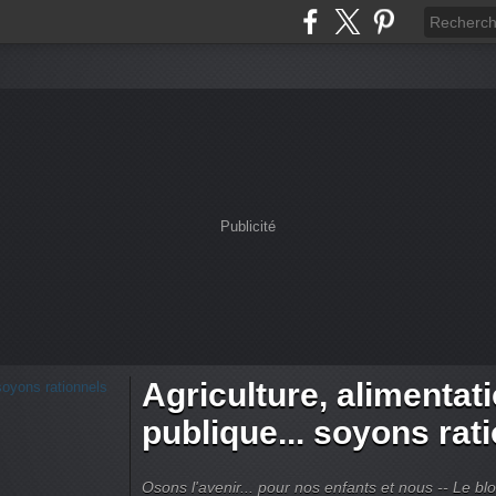
Publicité
Agriculture, alimentat
publique... soyons rat
Osons l'avenir... pour nos enfants et nous -- Le bl