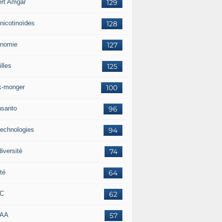
ert Amgar
129
nicotinoïdes
128
nomie
127
lles
125
k-monger
100
santo
96
technologies
94
iversité
74
té
64
RC
62
AAA
57