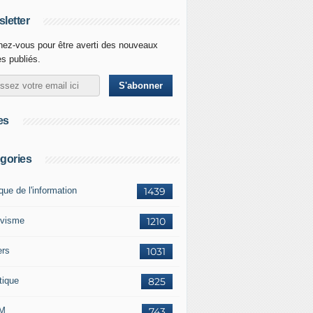
letter
ez-vous pour être averti des nouveaux
es publiés.
es
gories
ique de l'information
1439
ivisme
1210
ers
1031
tique
825
M
743