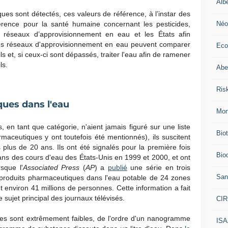
Alb
ues sont détectés, ces valeurs de référence, à l’instar des
Néo
férence pour la santé humaine concernant les pesticides,
es réseaux d’approvisionnement en eau et les États afin
 Les réseaux d'approvisionnement en eau peuvent comparer
Eco
s et, si ceux-ci sont dépassés, traiter l'eau afin de ramener
ls.
Abei
Ris
ues dans l'eau
Mon
 en tant que catégorie, n'aient jamais figuré sur une liste
Bio
maceutiques y ont toutefois été mentionnés), ils suscitent
plus de 20 ans. Ils ont été signalés pour la première fois
Biod
ans des cours d'eau des États-Unis en 1999 et 2000, et ont
rsque l'
Associated Press
(
AP
) a
publié
une série en trois
San
de produits pharmaceutiques dans l'eau potable de 24 zones
 environ 41 millions de personnes. Cette information a fait
 sujet principal des journaux télévisés.
CI
ées sont extrêmement faibles, de l'ordre d'un nanogramme
IS