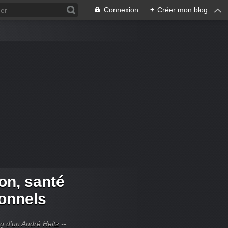
Connexion
+
Créer mon blog
ion, santé
ionnels
og d'un André Heitz --