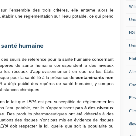
Will
ur l'ensemble des trois critères, elle entame alors le
 établir une réglementation sur l'eau potable, ce qui prend
Uni
NG
a santé humaine
Uni
Eta
 des seuils de référence pour la santé humaine concernant
repères de santé humaine correspondent à des niveaux
 les réseaux d'approvisionnement en eau ou les États
All
 risque pour la santé lié à la présence de
contaminants non
A
a déjà publié des repères de santé humaine, y compris
Cov
substances chimiques.
Ele
 le fait que l'
EPA
est peu susceptible de réglementer les
 l'eau potable, car ils n'apparaissent
pas à des niveaux
Cli
ue
. Des produits pharmaceutiques ont été détectés à des
aluations des risques n’ont pas mis en évidence de risques
éle
’
EPA
doit respecter la loi, quelle que soit la popularité ou