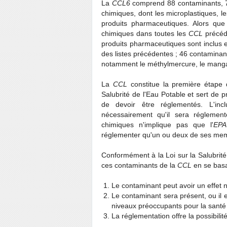
La
CCL6
comprend 88 contaminants, 7
chimiques, dont les microplastiques, l
produits pharmaceutiques. Alors que 
chimiques dans toutes les
CCL
précéde
produits pharmaceutiques sont inclus 
des listes précédentes ; 46 contaminant
notamment le méthylmercure, le mangan
La
CCL
constitue la première étape 
Salubrité de l'Eau Potable et sert de p
de devoir être réglementés. L'inc
nécessairement qu'il sera réglement
chimiques n'implique pas que l'
EPA
réglementer qu'un ou deux de ses me
Conformément à la Loi sur la Salubrité 
ces contaminants de la
CCL
en se basan
Le contaminant peut avoir un effet 
Le contaminant sera présent, ou il ex
niveaux préoccupants pour la santé 
La réglementation offre la possibili