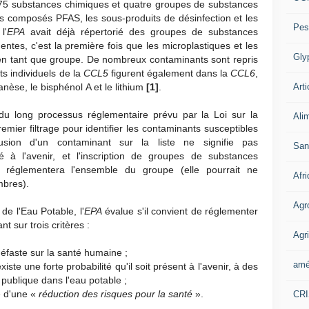
5 substances chimiques et quatre groupes de substances
es composés PFAS, les sous-produits de désinfection et les
Pes
l'
EPA
avait déjà répertorié des groupes de substances
ntes, c'est la première fois que les microplastiques et les
Gly
en tant que groupe. De nombreux contaminants sont repris
s individuels de la
CCL5
figurent également dans la
CCL6
,
Arti
èse, le bisphénol A et le lithium
[1]
.
du long processus réglementaire prévu par la Loi sur la
Ali
remier filtrage pour identifier les contaminants susceptibles
lusion d'un contaminant sur la liste ne signifie pas
San
é à l'avenir, et l'inscription de groupes de substances
réglementera l'ensemble du groupe (elle pourrait ne
Afr
mbres).
Agr
de l'Eau Potable, l'
EPA
évalue s'il convient de réglementer
t sur trois critères :
Agri
néfaste sur la santé humaine ;
amé
iste une forte probabilité qu'il soit présent à l'avenir, à des
publique dans l'eau potable ;
té d'une «
réduction des risques pour la santé
».
CR