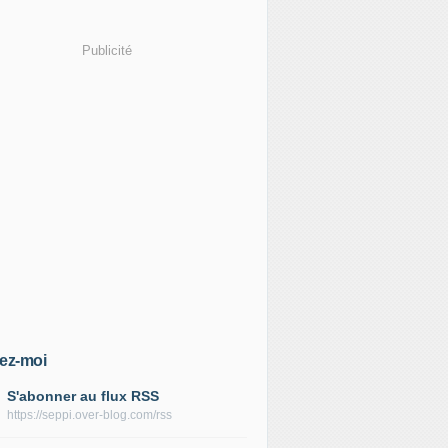
Publicité
ez-moi
S'abonner au flux RSS
https://seppi.over-blog.com/rss