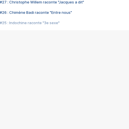
#27 : Christophe Willem raconte "Jacques a dit"
#26 : Chimène Badi raconte "Entre nous"
#25 : Indochine raconte "3e sexe"
#24 : Zaho raconte "C'est chelou"
#23 : Patrick Bruel raconte "Au café des délices"
#22 : Kyo raconte "Le chemin"
#21 : Nolwenn Leroy raconte "Cassé"
#20 : Patrick Hernandez raconte "Born to be alive"
#19 : Lorie raconte "Près de moi"
#18 : Michael Jones raconte "A nos actes manqués" (avec Jean-Jacque
#17 : Khaled raconte "Aïcha"
#16 : Corneille raconte "Parce qu'on vient de loin"
#15 : Indochine raconte "L'aventurier"