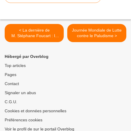
< La dernière de
Journée Mondiale de Lutte
M. Stéphane Foucart : le
contre le Paludisme >
gouvernement fait la guerre
à la protection de
l'environnement et à ses
Hébergé par Overblog
agents !
Top articles
Pages
Contact
Signaler un abus
C.G.U.
Cookies et données personnelles
Préférences cookies
Voir le profil de sur le portail Overblog