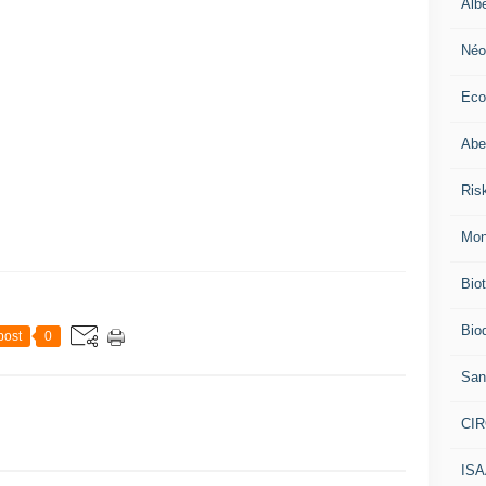
Alb
Néo
Eco
Abei
Ris
Mon
Bio
Biod
post
0
San
CI
IS