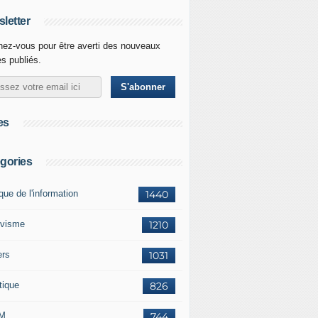
letter
ez-vous pour être averti des nouveaux
es publiés.
es
gories
ique de l'information
1440
ivisme
1210
ers
1031
tique
826
M
744