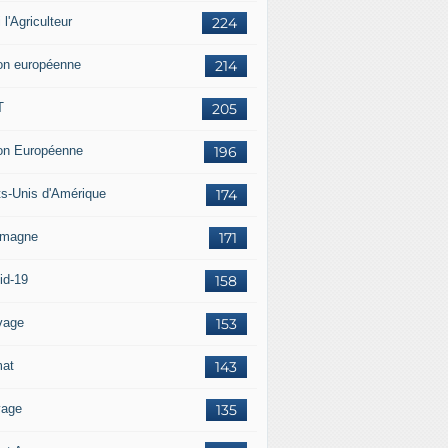
i l'Agriculteur
224
on européenne
214
T
205
on Européenne
196
ts-Unis d'Amérique
174
emagne
171
id-19
158
vage
153
mat
143
vage
135