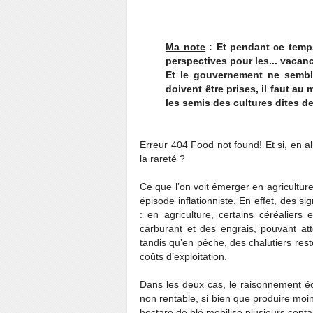
Ma note
: Et pendant ce temps
perspectives pour les... vacan
Et le gouvernement ne sembl
doivent être prises, il faut au 
les semis des cultures dites d
Erreur 404 Food not found! Et si, en alim
la rareté ?
Ce que l’on voit émerger en agricultu
épisode inflationniste. En effet, des s
: en agriculture, certains céréalie
carburant et des engrais, pouvant att
tandis qu’en pêche, des chalutiers res
coûts d’exploitation.
Dans les deux cas, le raisonnement éc
non rentable, si bien que produire moin
hectare de blé mobilise plusieurs centai