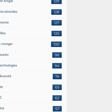
ert Amgar
129
nicotinoïdes
128
nomie
127
lles
125
k-monger
100
santo
96
technologies
94
iversité
74
té
65
RC
62
AAA
57