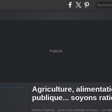
Publicité
Agriculture, alimentat
publique... soyons rat
Osons l'avenir... pour nos enfants et nous -- Le bl