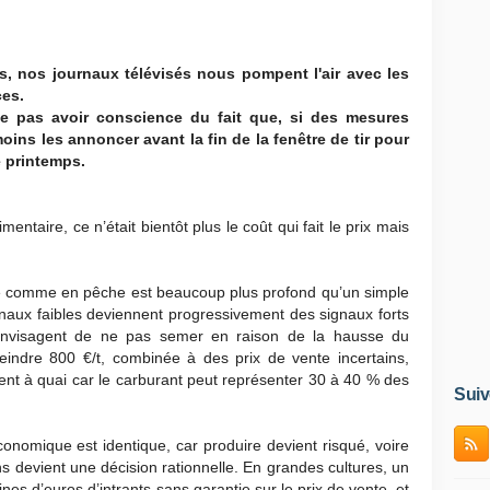
, nos journaux télévisés nous pompent l'air avec les
ces.
e pas avoir conscience du fait que, si des mesures
moins les annoncer avant la fin de la fenêtre de tir pour
e printemps.
entaire, ce n’était bientôt plus le coût qui fait le prix mais
re comme en pêche est beaucoup plus profond qu’un simple
ignaux faibles deviennent progressivement des signaux forts
rs envisagent de ne pas semer en raison de la hausse du
eindre 800 €/t, combinée à des prix de vente incertains,
tent à quai car le carburant peut représenter 30 à 40 % des
Suiv
onomique est identique, car produire devient risqué, voire
s devient une décision rationnelle. En grandes cultures, un
nes d’euros d’intrants sans garantie sur le prix de vente, et