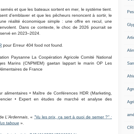
 semés et que les bateaux sortent en mer, le système tient.
Pes
sent d’emblaver et que les pêcheurs renoncent à sortir, le
’une réalité économique simple : une offre en recul, une
Gly
envolent. Dans ce contexte, le choc de 2026 pourrait se
observé en 2023–2024.
Arti
R
pour Erreur 404 food not found.
Ali
tion Paysanne La Coopération Agricole Comité National
ges Marins (CNPMEM) gaetan lappart le marin OP Les
San
Alimentaires de France
Afr
Agr
ur alimentaires • Maître de Conférences HDR (Marketing,
rencier • Expert en études de marché et analyse des
Agri
amé
 de
L'Ardennais
, «
"
Vu les prix, ça sert à quoi de semer ?
" :
plus taboue
».
CR