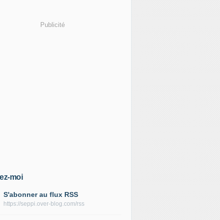
Publicité
ez-moi
S'abonner au flux RSS
https://seppi.over-blog.com/rss