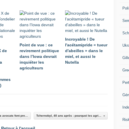
Poli
Se
Sch
Incroyable ! De
Point de vue : ce
l'acétamipride « tueur
Ukr
X de
revirement politique
d'abeilles » dans le
dans l’Iowa devrait
miel, et aussi le
Gill
la
inquiéter les
Nutella
agriculteurs
Gre
ommes
Per
)
Gén
Ind
États-Unis d'Amérique : lors des plaidoiries, les avocats font pression sur la Cour suprême dans le cadre d’un procès historique sur le glyphosate
Tchernobyl, 40 ans après : pourquoi les agriculteurs de l'Est et de l'Ouest ont été touchés différemment
Ris
Retour à l'accueil