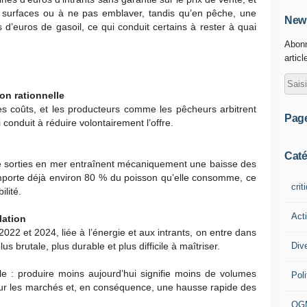
les surfaces ou à ne pas emblaver, tandis qu’en pêche, une
News
 d’euros de gasoil, ce qui conduit certains à rester à quai
Abonn
articl
on rationnelle
ses coûts, et les producteurs comme les pêcheurs arbitrent
Pag
conduit à réduire volontairement l’offre.
Caté
 sorties en mer entraînent mécaniquement une baisse des
porte déjà environ 80 % du poisson qu’elle consomme, ce
crit
ilité.
Act
lation
2022 et 2024, liée à l’énergie et aux intrants, on entre dans
Div
lus brutale, plus durable et plus difficile à maîtriser.
e : produire moins aujourd’hui signifie moins de volumes
Poli
sur les marchés et, en conséquence, une hausse rapide des
OG