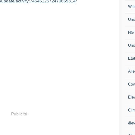
ed/update/activity:7454612572470669314/
Will
Uni
NG
Uni
Eta
All
Cov
Ele
Cli
Publicité
éle