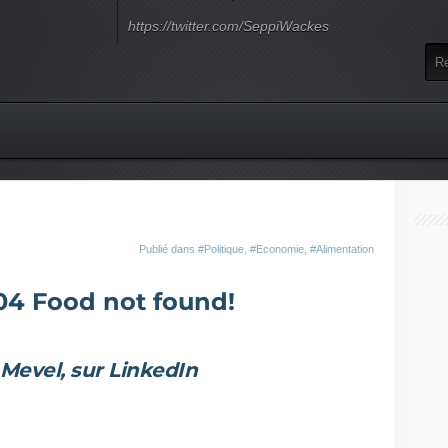
https://twitter.com/SeppiWackes
Publié dans
#Politique
,
#Economie
,
#Alimentation
04 Food not found!
 Mevel, sur LinkedIn