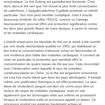
enzymatique. Le thé Oolong est partiellement fermenté. C'est
donc dans le thé vert que l'on trouve la plus forte concentration
de catéchines. L'épigallocatéchine-3-gallate présente un intérêt
particulier. Son nom peut sembler compliqué, mais il suscite
beaucoup d'intérêt. En effet, l'EGCG, comme on l'abrège
heureusement, pourrait offrir une protection significative contre
les deux plus grands fléaux de notre époque, à savoir le cancer
et les maladies cardiaques.
L'intérêt actuel pour les bienfaits du thé sur la santé a été suscité
par une étude néerlandaise publiée en 1993, qui établissait un
lien entre la consommation d'aliments riches en flavonoïdes et
une incidence plus faible des maladies cardiaques. Il convient de
noter en particulier la protection que semblait offrir la
consommation de quatre tasses de thé par jour. Cela concordait
avec l'observation selon laquelle le taux de maladies
cardiovasculaires en Chine, où le thé est largement consommé,
est cinq fois moins élevé que dans les pays développés. Il existait
même une justification théorique à cet effet protecteur. Le taux
élevé de cholestérol sanguin est bien sûr connu pour être un
facteur de risque de maladies cardiaques, mais on sait
également que les dommages réels aux artères se produisent
lorsque le cholestérol subit un processus appelé ox dation. Ce
processus produit ces espèces hautement actives et