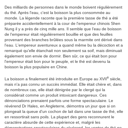
Des milliards de personnes dans le monde boivent régulièrement
du thé. Après l'eau, c'est la boisson la plus consommée au
monde. La légende raconte que la première tasse de thé a été
préparée accidentellement à la cour de l'empereur chinois Shen
Nung il y a près de cinq mille ans. Il semble que l'eau de boisson
de l'empereur était régulièrement bouillie et que des feuilles
provenant des branches brûlées sous la marmite ont dérivé dans
l'eau. L'empereur aventureux a quand même bu la décoction et a
remarqué qu'elle étanchait non seulement sa soif, mais diminuait
également son envie de dormir. Bien sûr, ce qui était bon pour
l'empereur était bon pour le peuple, et le thé est devenu la
boisson la plus populaire en Chine.
e
La boisson a finalement été introduite en Europe au XVII
siècle,
mais n'a pas connu un succès immédiat. Elle était chère et, dans
de nombreux cas, elle était dénigrée par le clergé qui la
considérait comme un produit intoxicant dangereux. Ces
dénonciations prenaient parfois une forme spectaculaire. Le
révérend Dr Hales, en Angleterre, démontra un jour que si on
plongeait la queue d'un cochon de lait dans une tasse de thé, elle
en ressortirait sans poils. La plupart des gens reconnurent le
caractère absurde de cette expérience et, malgré les
démonstrations spectaculaires du révérend, les ventes de thé ne