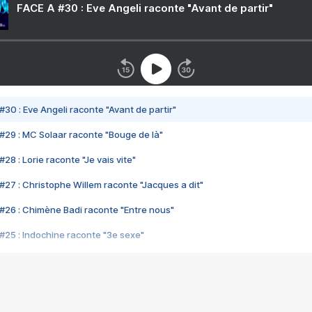
FACE A #30 : Eve Angeli raconte "Avant de partir"
#30 : Eve Angeli raconte "Avant de partir"
#29 : MC Solaar raconte "Bouge de là"
28 : Lorie raconte "Je vais vite"
#27 : Christophe Willem raconte "Jacques a dit"
#26 : Chimène Badi raconte "Entre nous"
#25 : Indochine raconte "3e sexe"
#24 : Zaho raconte "C'est chelou"
#23 : Patrick Bruel raconte "Au café des délices"
#22 : Kyo raconte "Le chemin"