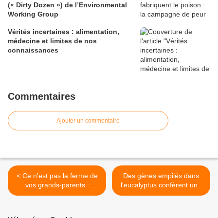
(« Dirty Dozen ») de l’Environmental
Working Group
Vérités incertaines : alimentation,
médecine et limites de nos
connaissances
Commentaires
Ajouter un commentaire
< Ce n'est pas la ferme de
Des gènes empilés dans
vos grands-parents :
l'eucalyptus confèrent une
comparaison entre les
résistance à forte dose à la
fermes modernes et la
chenille brune (Thyrinteina
nostalgie
arnobia) >