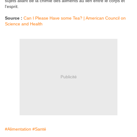
sujets allant de la chimie des aliments au lien entre le corps et
l'esprit.
Source :
Can I Please Have some Tea? | American Council on
Science and Health
Publicité
#Alimentation
#Santé