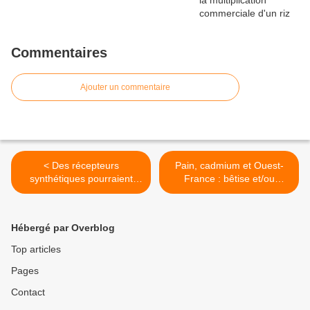
Commentaires
Ajouter un commentaire
< Des récepteurs
Pain, cadmium et Ouest-
synthétiques pourraient
France : bêtise et/ou
ouvrir la voie à des cultures
idéologie ? >
résistantes aux maladies
Hébergé par Overblog
Top articles
Pages
Contact