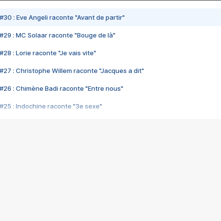
#30 : Eve Angeli raconte "Avant de partir"
#29 : MC Solaar raconte "Bouge de là"
28 : Lorie raconte "Je vais vite"
#27 : Christophe Willem raconte "Jacques a dit"
#26 : Chimène Badi raconte "Entre nous"
#25 : Indochine raconte "3e sexe"
#24 : Zaho raconte "C'est chelou"
#23 : Patrick Bruel raconte "Au café des délices"
#22 : Kyo raconte "Le chemin"
#21 : Nolwenn Leroy raconte "Cassé"
#20 : Patrick Hernandez raconte "Born to be alive"
#19 : Lorie raconte "Près de moi"