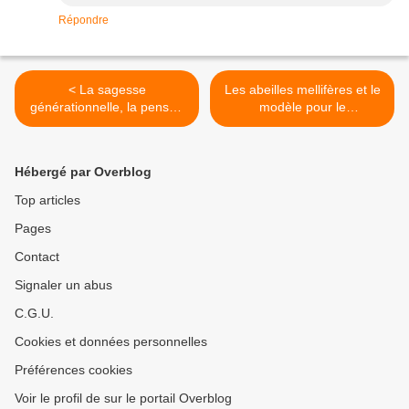
Répondre
< La sagesse
Les abeilles mellifères et le
générationnelle, la pensée
modèle pour le
disruptive et l'accès à la
développement de l'IA dans
biotechnologie vont
l'agriculture >
changer l'agriculture
Hébergé par Overblog
mexicaine pour de bon
Top articles
Pages
Contact
Signaler un abus
C.G.U.
Cookies et données personnelles
Préférences cookies
Voir le profil de sur le portail Overblog