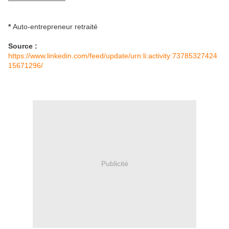
*
Auto-entrepreneur retraité
Source :
https://www.linkedin.com/feed/update/urn:li:activity:73785327424
15671296/
Publicité