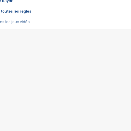
im Rayan
 toutes les règles
s les jeux vidéo
us choquant de Rockstar ? - Le scandale BULLY
e plus moche de Steam
du RÊVE tourne au CAUCHEMAR
pendant 8 heures
it… à tort
umiliés par un jeu vidéo
ire - Final Fantasy 8
ti un empire - Age of Empires
story DOFUS
tard, il crée l'un des pires jeux de tous les temps, MindsEye.