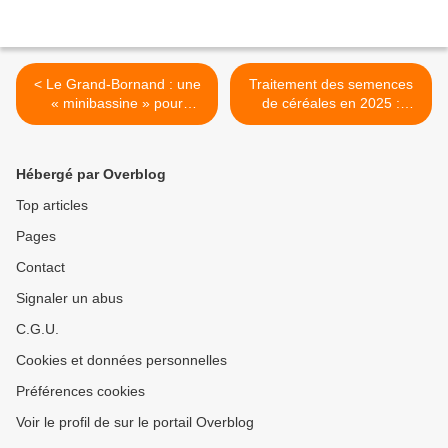
< Le Grand-Bornand : une
Traitement des semences
« minibassine » pour
de céréales en 2025 :
l'abreuvement du bétail
moins de produits autorisés
saccagée
– ce que les agriculteurs
peuvent faire dès
Hébergé par Overblog
maintenant >
Top articles
Pages
Contact
Signaler un abus
C.G.U.
Cookies et données personnelles
Préférences cookies
Voir le profil de sur le portail Overblog